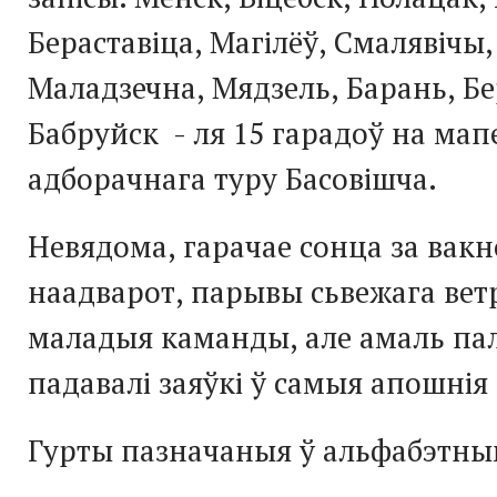
Бераставіца, Магілёў, Смалявічы,
Маладзечна, Мядзель, Барань, Бе
Бабруйск - ля 15 гарадоў на мап
адборачнага туру Басовішча.
Невядома, гарачае сонца за вакн
наадварот, парывы сьвежага вет
маладыя каманды, але амаль пал
падавалі заяўкі ў самыя апошнія д
Гурты пазначаныя ў альфабэтны