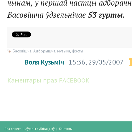
чынам, у першай частцы адборачн
Басовішча ўдзельнічае
53 гурты
.
Басовішча
,
Адборышча
,
музыка
,
фэсты
Воля Кузьміч
15:36, 29/05/2007
|
Каментары праз FACEBOOK
Пра праект
|
Аўтары публікацыяў
|
Кантакты