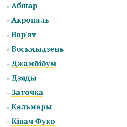
Абшар
Акропаль
Вар'ят
Восьмыдзень
Джамбібум
Дзяды
Заточка
Кальмары
Ківач Фуко