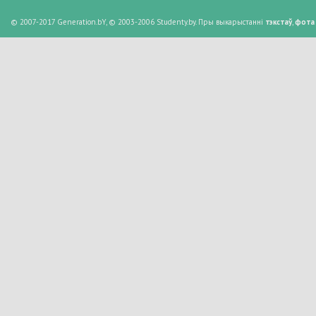
© 2007-2017 Generation.bY, © 2003-2006 Studenty.by. Пры выкарыстанні
тэкстаў
,
фота