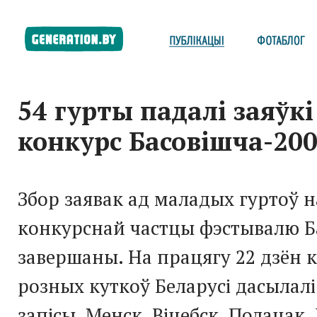
54 гурты падалі заяўкі
конкурс Басовішча-20
Збор заявак ад маладых гуртоў н
конкурснай частцы фэстывалю Б
завершаны. На працягу 22 дзён 
розных куткоў Беларусі дасылалі
запісы. Менск, Віцебск, Полацак,