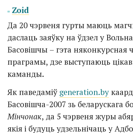
Zoid
Да 20 чэрвеня гурты маюць маг
даслаць заяўку на ўдзел у Вольн
Басовішчы – гэта няконкурсная 
праграмы, дзе выступаюць ціка
каманды.
Як паведаміў
generation.by
каард
Басовішча-2007 зь беларускага б
Мінчонак
, да 5 чэрвеня журы абя
якія і будуць удзельнічаць у Ад