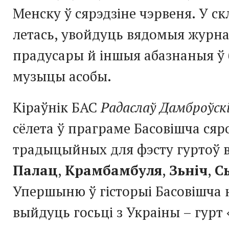
Менску ў сярэдзіне чэрвеня. У ск
летась, увойдуць вядомыя журна
прадусары й іншыя абазнаныя ў
музыцы асобы.
Кіраўнік БАС
Радаслаў Дамброўск
сёлета ў праграме Басовішча сяр
традыцыйных для фэсту гуртоў 
Палац
,
Крамбамбуля
,
Зьніч
,
С
Упершыню ў гісторыі Басовішча 
выйдуць госьці з Украіны – гурт 