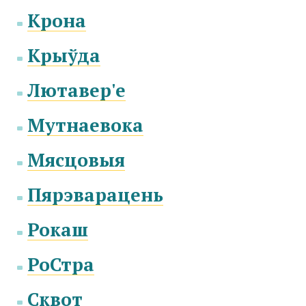
Крона
Крыўда
Лютавер'е
Мутнаевока
Мясцовыя
Пярэварацень
Рокаш
РоСтра
Сквот