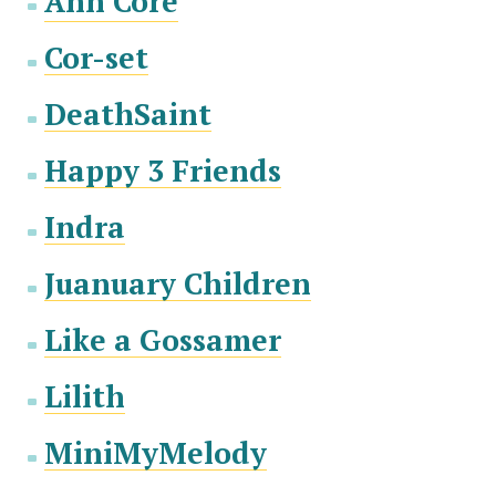
Ann Core
Cor-set
DeathSaint
Happy 3 Friends
Indra
Juanuary Сhildren
Like a Gossamer
Lilith
MiniMyMelody