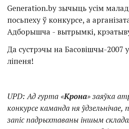
Generation.by зычыць усім мала
посьпеху ў конкурсе, а арганіза
Адборышча - вытрымкі, крэатыву
Да сустрэчы на Басовішчы-2007 у
ліпеня!
UPD: Ад гурта «
Крона
» заяўка ат
конкурсе каманда ня ўдзельнічае, 
запіс падрыхтаваны іншым склада