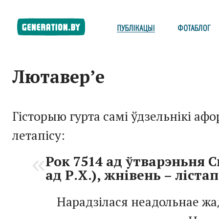
Лютавер’е
Гісторыю гурта самі ўдзельнікі афо
летапісу:
Рок 7514 ад ўтварэньня С
ад Р.Х.), жнівень – ліста
Нарадзілася неадольнае ж