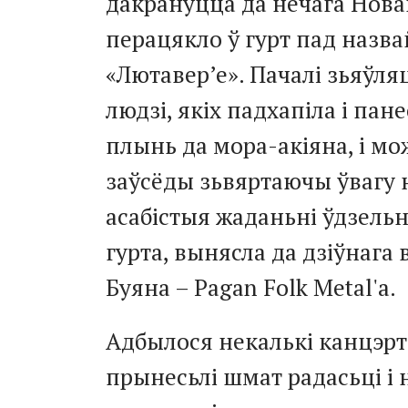
дакрануцца да нечага Новаг
перацякло ў гурт пад назва
«Лютавер’е». Пачалі зьяўля
людзі, якіх падхапіла і пане
плынь да мора-акіяна, і мо
заўсёды зьвяртаючы ўвагу 
асабістыя жаданьні ўдзельн
гурта, вынясла да дзіўнага 
Буяна – Pagan Folk Metal'а.
Адбылося некалькі канцэрт
прынесьлі шмат радасьці і