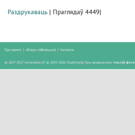
Раздрукаваць
| Праглядаў 4449|
Пра праект
|
Аўтары публікацыяў
|
Кантакты
© 2007-2017 Generation.bY, © 2003-2006 Studenty.by. Пры выкарыстанні
тэкстаў
,
фота