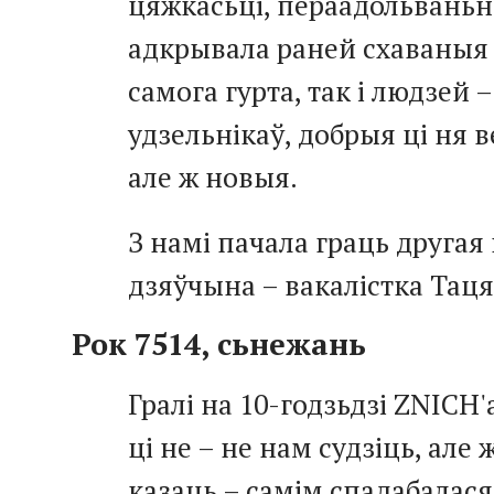
цяжкасьці, пераадольваньн
адкрывала раней схаваныя
самога гурта, так і людзей –
удзельнікаў, добрыя ці ня в
але ж новыя.
З намі пачала граць другая
дзяўчына – вакалістка Таця
Рок 7514, сьнежань
Гралі на 10-годзьдзі ZNICH'
ці не – не нам судзіць, але 
казаць – самім спадабалася