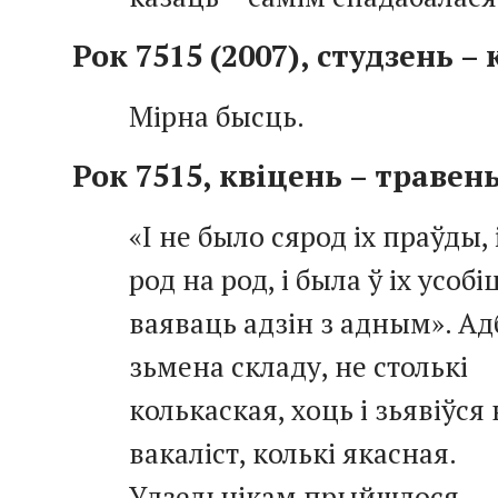
Рок 7515 (2007), студзень –
Мірна бысць.
Рок 7515, квіцень – травен
«І не было сярод іх праўды, 
род на род, і была ў іх усобіц
ваяваць адзін з адным». А
зьмена складу, не столькі
колькаская, хоць і зьявіўся
вакаліст, колькі якасная.
Удзельнікам прыйшлося