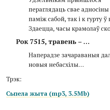
пераглядаць свае адносіны
паміж сабой, так і к гурту ў
Здаецца, часы крамолаў ск
Рок 7515, травень – ...
Наперадзе зачараваныя дал
новыя небасхілы...
Трэк:
Сьпела жыта (mp3, 3.5Mb)