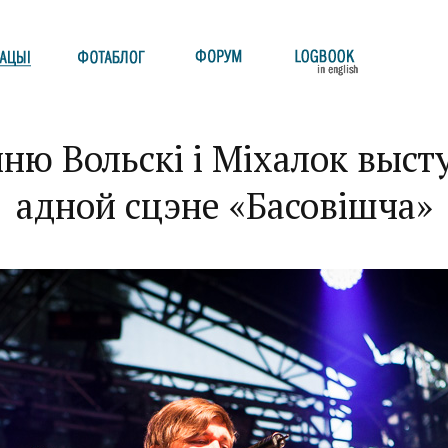
ю Вольскі і Міхалок выст
адной сцэне «Басовішча»