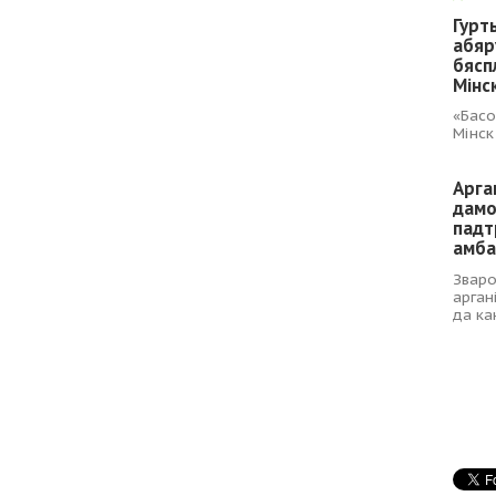
Гурт
абяр
бясп
Мінс
«Басо
Мінск
Арга
дамо
падт
амба
Зваро
арган
да ка