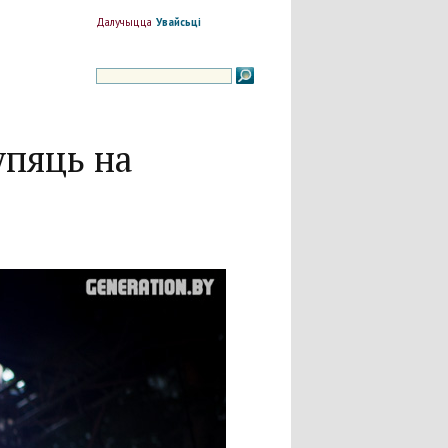
Далучыцца
Увайсьці
упяць на