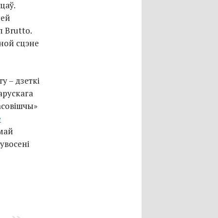
цаў.
ней
 Brutto.
ной сцэне
у – дзеткі
арускага
Басовішчы»
е
амай
увосені