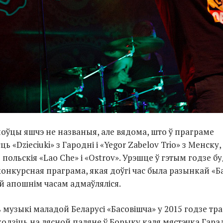
поўцы яшчэ не названыя, але вядома, што ў праграме
ць «Dzieciuki» з Гародні і «Yegor Zabelov Trio» з Менску
польскія «Lao Che» і «Ostrov». Урэшце ў гэтым годзе б
конкурсная праграма, якая доўгі час была разынкай «Б
ой апошнім часам адмаўляліся.
 музыкі маладой Беларусі «Басовішча» у 2015 годзе т
ходзіць на лясной паляне ў Борыку каля мястэчка Гара