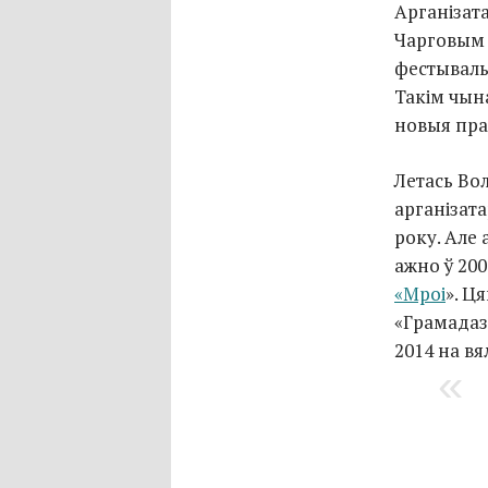
Арганізат
Чарговым 
фестываль 
Такім чын
новыя пра
Летась Во
арганізат
року. Але 
ажно ў 200
«Мроі
». Ц
«Грамадаз
2014 на вя