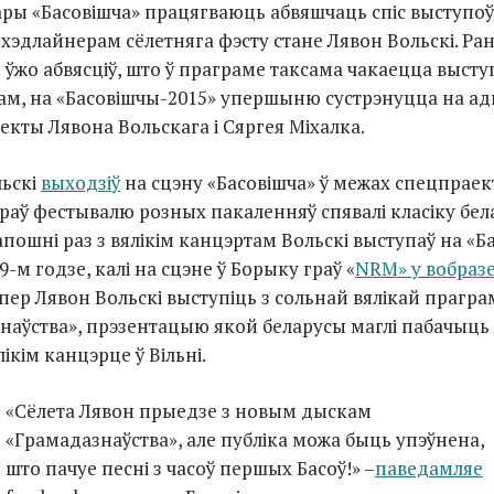
ары «Басовішча» працягваюць абвяшчаць спіс выступоў
хэдлайнерам сёлетняга фэсту стане Лявон Вольскі. Ра
ўжо абвясціў, што ў праграме таксама чакаецца выступ
ам, на «Басовішчы-2015» упершыню сустрэнуцца на ад
екты Лявона Вольскага і Сяргея Міхалка.
льскі
выходзіў
на сцэну «Басовішча» ў межах спецпраект
араў фестывалю розных пакаленняў спявалі класіку бел
апошні раз з вялікім канцэртам Вольскі выступаў на «
9-м годзе, калі на сцэне ў Борыку граў «
NRM» у вобраз
япер Лявон Вольскі выступіць з сольнай вялікай прагр
наўства», прэзентацыю якой беларусы маглі пабачыць 
лікім канцэрце ў Вільні.
«Сёлета Лявон прыедзе з новым дыскам
«Грамадазнаўства», але публіка можа быць упэўнена,
што пачуе песні з часоў першых Басоў!» –
паведамляе