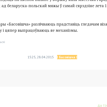
 ад беларуска-польскай мяжы ў самай сярэдзіне лета 1
ары «Басовішча» разлічваюць прадставіць гледачам віз
 і цяпер выпрацоўваюць яе механізмы.
ьскі
15:25, 28.04.2015
| Басовішча |
ДА Т