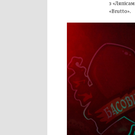
з «Ляпіса
«Brutto».