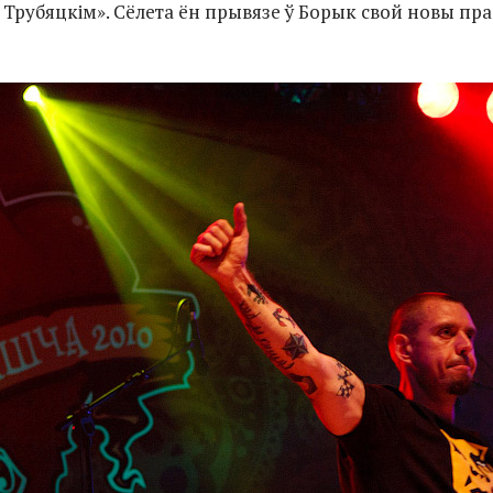
м Трубяцкім». Сёлета ён прывязе ў Борык свой новы пр