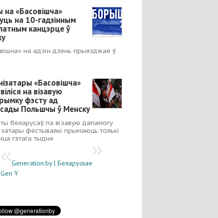
ы на «Басовішча»
уць на 10-гадзінным
латным канцэрце ў
ку
вішча» на адзін дзень прыязджае ў
нізатары «Басовішча»
віліся на візавую
рымку фэсту ад
сады Польшчы ў Менску
ты беларусаў па візавую дапамогу
ізатары фестывалю прымаюць толькі
нца гэтага тыдня
Generation.by | Беларускае
Gen Y