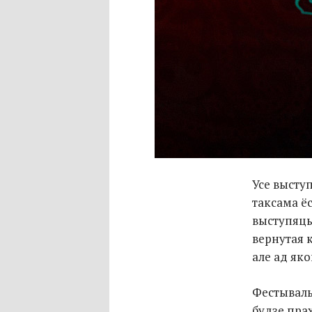
Усе высту
таксама ёс
выступяць 
вернутая 
але ад як
Фестываль
будзе пра