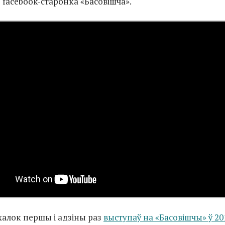
facebook-старонка «Басовішча».
халок першы і адзіны раз
выступаў на «Басовішчы» ў 20