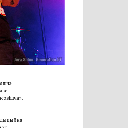
, яшчэ
удзе
асовішча»,
радыцыйна
док