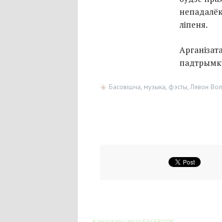
непадалёк
ліпеня.
Арганізат
падтрымку
Басовішча
,
музыка
,
фэсты
,
Лявон Вол
Камэнтары праз FACEBOOK