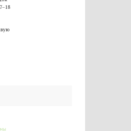
7–18
авую
ЭМЫ