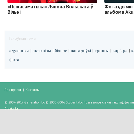
«Псіхасаматыка» Лявона Вольскага ў
Фотаздымкі 
Вільні
альбома Aku
Галоўныя тэмы
адукацыя
актывізм
бізнэс
вандроўкі
грошы
кар'ера
к
|
|
|
|
|
|
фота
Пра праект
|
Кантакты
© 2007-2017 Generation.by, © 2003-2006 Studenty.by. Пры выкарыстанні
тэкстаў
,
фота
Creatarka