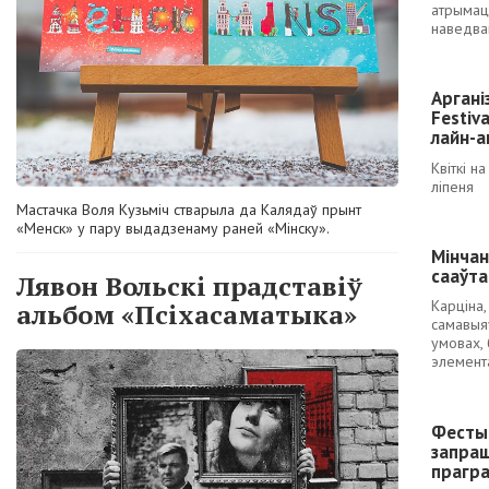
атрымац
наведва
Аргані
Festiv
лайн-а
Квіткі н
ліпеня
Мастачка Воля Кузьміч стварыла да Калядаў прынт
«Менск» у пару выдадзенаму раней «Мінску».
Мінчан
сааўта
Лявон Вольскі прадставіў
Карцiна
альбом «Псіхасаматыка»
самавыя
умовах,
элемент
Фесты
запра
прагра