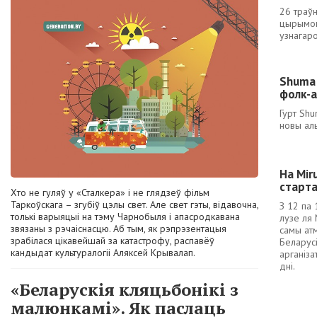
26 траўн
цырымон
узнагаро
Shuma
фолк-
Гурт Shu
новы ал
На Mir
старта
Хто не гуляў у «Сталкера» і не глядзеў фільм
Таркоўскага – згубіў цэлы свет. Але свет гэты, відавочна,
З 12 па 
толькі варыяцыі на тэму Чарнобыля і апасродкавана
лузе ля
звязаны з рэчаіснасцю. Аб тым, як рэпрэзентацыя
самы ат
зрабілася цікавейшай за катастрофу, распавёў
Беларусі
кандыдат культуралогіі Аляксей Крывалап.
арганіз
дні.
«Беларускія кляцьбонікі з
малюнкамі». Як паслаць