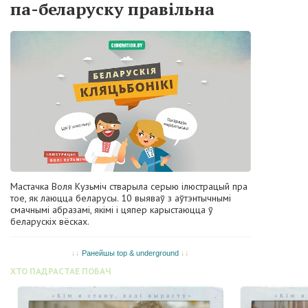
па-беларуску правільна
Мастачка Воля Кузьміч стварыла серыю ілюстрацый пра
тое, як лаюцца беларусы. 10 выяваў з аўтэнтычнымі
смачнымі абразамі, якімі і цяпер карыстаюцца ў
беларускіх вёсках.
↓↓
Ранейшы top & underground
↓↓
ХТО ПАДРАСТАЕ ПОБАЧ