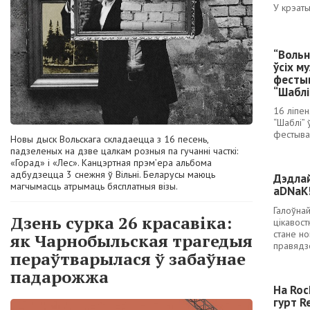
У крэат
“Вольн
ўсіх м
фестыв
“Шаблі
16 ліпе
“Шаблі”
фестыва
Новы дыск Вольскага складаецца з 16 песень,
падзеленых на дзве цалкам розныя па гучанні часткі:
«Горад» і «Лес». Канцэртная прэм’ера альбома
адбудзецца 3 снежня ў Вільні. Беларусы маюць
Дэдла
магчымасць атрымаць бясплатныя візы.
aDNaK!
Галоўна
Дзень сурка 26 красавіка:
цікавост
стане н
як Чарнобыльская трагедыя
правядз
пераўтварылася ў забаўнае
падарожжа
На Roc
гурт R