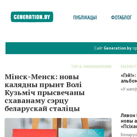
Сайт
Generation.by
пр
TOP & UNDERGROUND
MAINST
Мінск-Менск: новы
«Гэй!»:
альбом
калядны прынт Волі
«У нато
Кузьміч прысвечаны
схаванаму сэрцу
беларускай сталіцы
Лявон 
новы 
«Псіха
Беларус