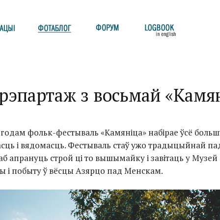
рэпартаж з восьмай «Камя
 годам
фольк-фестываль «Камяніца»
набірае ўсё боль
сць і вядомасць. Фестываль стаў ужо традыцыйнай пад
аб апрануць строй ці то вышымайку і завітаць у
Музей
ры і побыту ў вёсцы Азярцо пад Менскам.