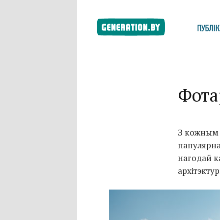
Фота
З кожным
папулярна
нагодай к
архітэкту