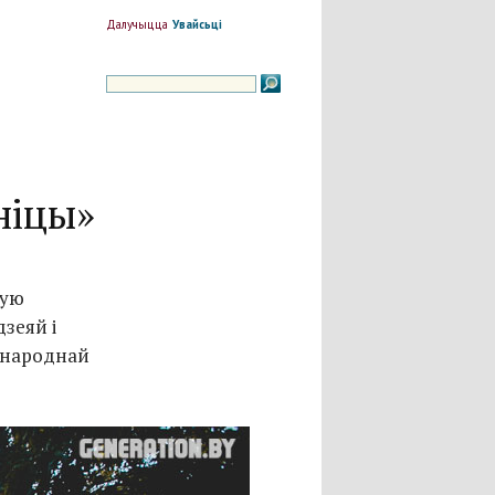
Далучыцца
Увайсьці
ніцы»
шую
зеяй і
 народнай