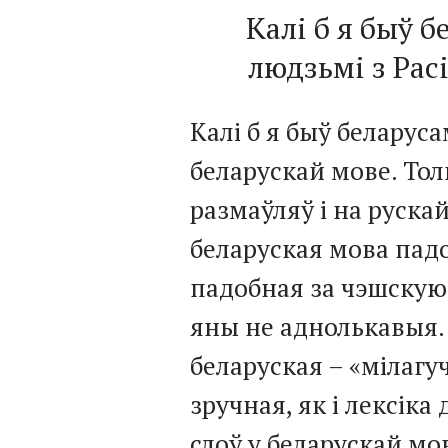
Калі б я быў б
людзьмі з Рас
Калі б я быў беларуса
беларускай мове. Толь
размаўляў і на руска
беларуская мова падо
падобная за чэшскую,
яны не аднолькавыя. 
беларуская – «мілагу
зручная, як і лексік
слоў у беларускай мо