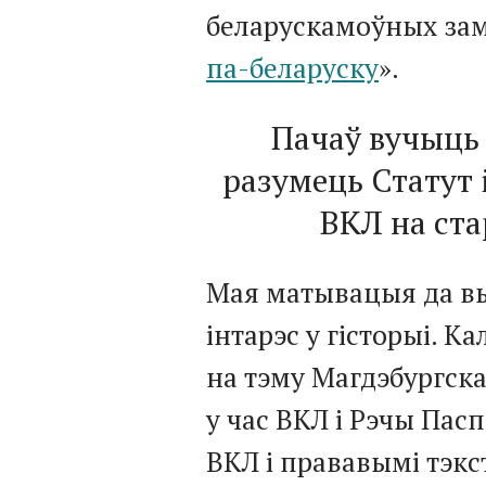
беларускамоўных зам
па-беларуску
».
Пачаў вучыць 
разумець Статут 
ВКЛ на ста
Мая матывацыя да в
інтарэс у гісторыі. К
на тэму Магдэбургска
у час ВКЛ і Рэчы Пас
ВКЛ і прававымі тэкс