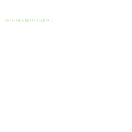
Камэнтары праз FACEBOOK