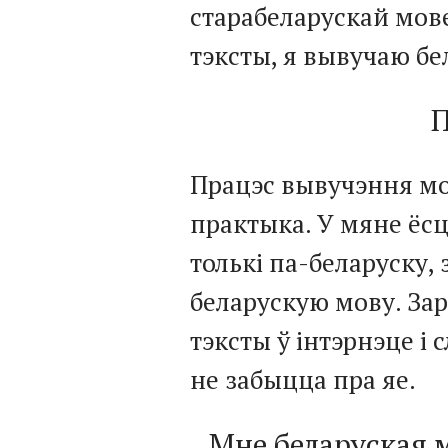
старабеларускай мов
тэксты, я вывучаю бе
Працэс вывучэння мо
практыка. У мяне ёсц
толькі па-беларуску, 
беларускую мову. За
тэксты ў інтэрнэце і
не забыцца пра яе.
Мне беларуская м