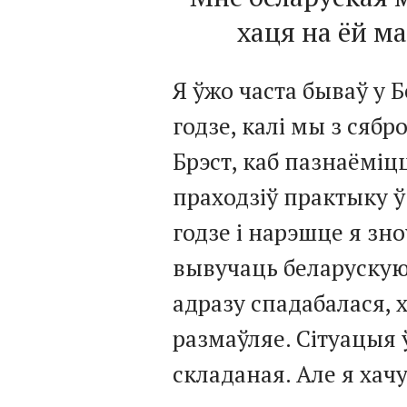
хаця на ёй м
Я ўжо часта бываў у Б
годзе, калі мы з сябр
Брэст, каб пазнаёміц
праходзіў практыку ў
годзе і нарэшце я зн
вывучаць беларускую
адразу спадабалася, 
размаўляе. Сітуацыя 
складаная. Але я ха