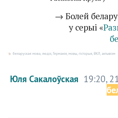
→ Болей белару
у серыі «
Раз
б
беларуская мова
,
людзі
,
Германія
,
мовы
,
гісторыя
,
ВКЛ
,
актывізм
Юля Сакалоўская
19:20, 2
бе