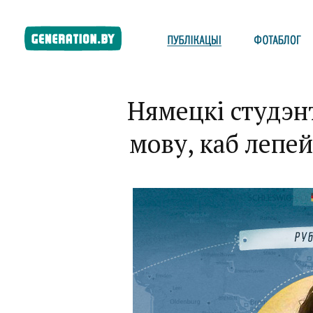
Нямецкі студэн
мову, каб лепе