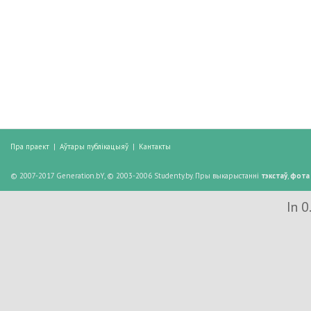
Пра праект
|
Аўтары публікацыяў
|
Кантакты
© 2007-2017 Generation.bY, © 2003-2006 Studenty.by. Пры выкарыстанні
тэкстаў
,
фота
In 0