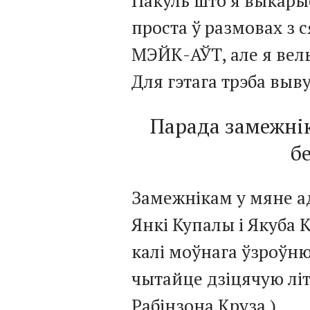
Пакуль што я выкары
проста ў размовах з с
МЭЙК-АЎТ, але я вель
Для гэтага трэба выв
Парада замежнік
б
Замежнікам у мяне а
Янкі Купалы і Якуба 
калі моўнага ўзроўню
чытайце дзіцячую літ
Рабінзона Круза )