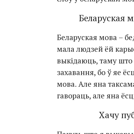
Беларуская м
Беларуская мова – бе
мала людзей ёй кары
выкідаюць, таму што 
захавання, бо ў яе ё
мова. Але яна таксам
гавораць, але яна ёсць
Хачу пу