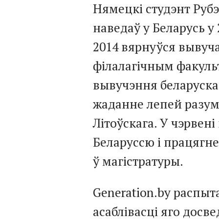
Нямецкі студэнт Руб
наведаў у Беларусь у 
2014 вярнуўся вывуч
філалагічным факуль
вывучэння беларуск
жаданне лепей разум
Літоўскага. У чэрвені 
Беларуссю і працягн
ў магістратуры.
Generation.by распыт
асаблівасці яго досве