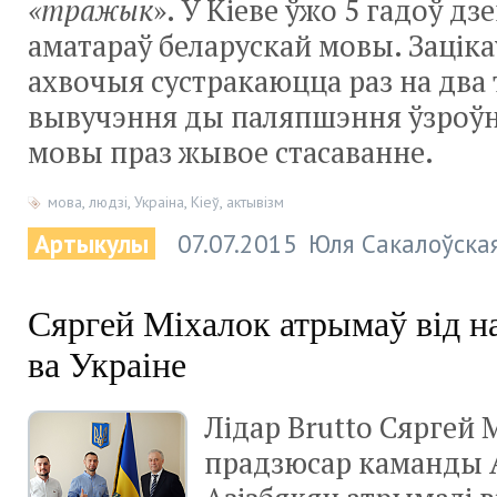
«тражык
». У Кіеве ўжо 5 гадоў дз
аматараў беларускай мовы. Зацік
ахвочыя сустракаюцца раз на два 
вывучэння ды паляпшэння ўзроўн
мовы праз жывое стасаванне.
мова
,
людзі
,
Украіна
,
Кіеў
,
актывізм
Артыкулы
07.07.2015
Юля Сакалоўска
Сяргей Міхалок атрымаў від н
ва Украіне
Лідар Brutto Сяргей М
прадзюсар каманды 