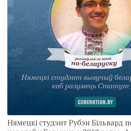
Нямецкі студэнт Рубэн Більвард 