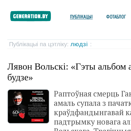
людзі
Публікацыі па цэтліку:
:
Лявон Вольскі: «Гэты альбом 
будзе»
Раптоўная смерць Га
амаль супала з пачат
краўдфандынгавай ка
падтрымку новага а