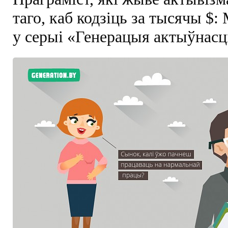
таго, каб кодзіць за тысячы $:
у серыі «Генерацыя актыўнасц