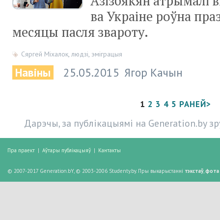
Азізбякян атрымалі в
ва Украіне роўна пра
месяцы пасля звароту.
Сяргей Міхалок
,
людзі
,
эміграцыя
Навіны
25.05.2015
Ягор Качын
1
2
3
4
5
РАНЕЙ>
Дарэчы, за публікацыямі на Generation.by з
Пра праект
|
Аўтары публікацыяў
|
Кантакты
© 2007-2017 Generation.bY, © 2003-2006 Studenty.by. Пры выкарыстанні
тэкстаў
,
фота