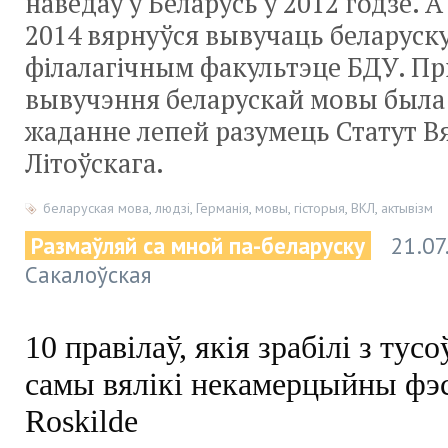
наведаў у Беларусь у 2012 годзе. А
2014 вярнуўся вывучаць беларуск
філалагічным факультэце БДУ. П
вывучэння беларускай мовы была
жаданне лепей разумець Статут Вя
Літоўскага.
беларуская мова
,
людзі
,
Германія
,
мовы
,
гісторыя
,
ВКЛ
,
актывізм
Размаўляй са мной па-беларуску
21.07
Сакалоўская
10 правілаў, якія зрабілі з тусо
самы вялікі некамерцыйны фэ
Roskilde