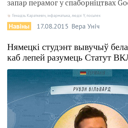
запар перамог у спаборніцтвах Go
Генадзь Караткевіч
,
інфарматыка
,
людзі Y
,
посьпех
Навіны
17.08.2015
Вера Уніч
Нямецкі студэнт вывучыў бела
каб лепей разумець Статут ВК