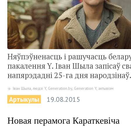
Няўпэўненасць і рашучасць белар
пакалення Y. Іван Шыла запісаў св
напярэдадні 25-га дня народзінаў
Іван Шыла
,
людзі Y
,
Generation.by
,
Generation Y
,
актывізм
Артыкулы
19.08.2015
Новая перамога Караткевіча