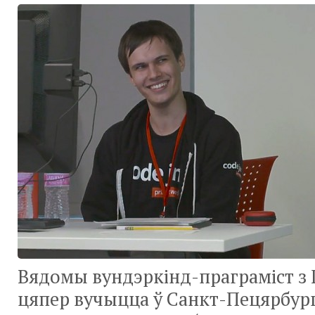
Вядомы вундэркінд-праграміст з 
цяпер вучыцца ў Санкт-Пецярбургу