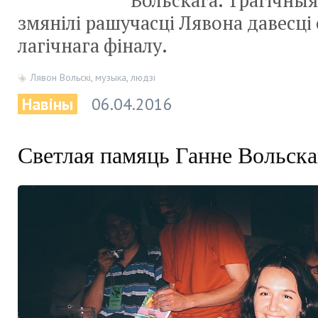
Вольскага. Трагічныя
змянілі рашучасці Лявона давесці 
лагічнага фіналу.
Лявон Вольскі
,
музыка
,
людзі
Навіны
06.04.2016
Светлая памяць Ганне Вольск