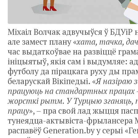
Міхаіл Волчак адвучыўся ў БДУіР 
але замест плану «
хата, тачка, да
час выдаткоўвае на развіццё грам
ініцыятыў, якія сам і выдумляе: а
футболу да пірацкага руху ды пр
беларускай Вікіпедыі. «
Я назіраю з
працуюць на стандартных працах – 
жорсткі рытм. У Турцыю зганяць, п
працу
», – пра свой лад жыцця пас
тунеядца-актывіста-фрылансера М
распавёў Generation.by у серыі «Г