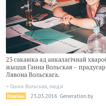
23 сакавіка ад анкалагічнай хвар
жыцця Ганна Вольская – прадусар
Лявона Вольскага.
Ганна Вольская
,
людзі
Навіны
23.03.2016
Generation.by