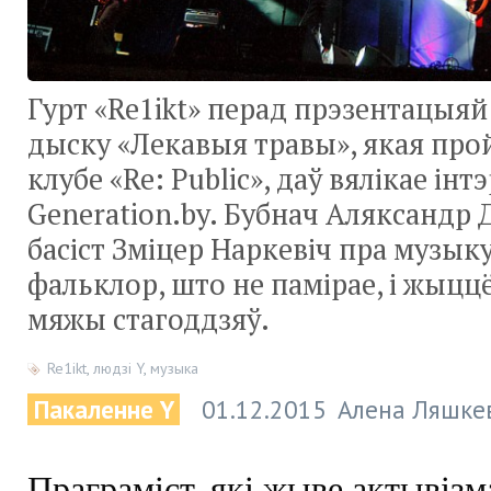
Гурт «Re1ikt» перад прэзентацыяй
дыску «Лекавыя травы», якая прой
клубе «Re: Public», даў вялікае інт
Generation.by. Бубнач Аляксандр 
басіст Зміцер Наркевіч пра музыку
фальклор, што не памірае, і жыцц
мяжы стагоддзяў.
Re1ikt
,
людзі Y
,
музыка
Пакаленне Y
01.12.2015
Алена Ляшке
Праграміст, які жыве актывізм