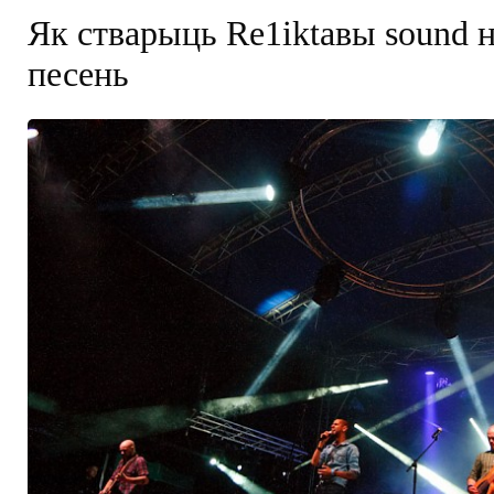
Як стварыць Re1iktавы sound 
песень