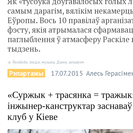
Як «тусоўка доўгавалосых голых л
самым дарагім, вялікім некамер
Еўропы. Вось 10 правілаў арганіза
фэсту, якія атрымалася сфармавац
паглыблення ў атмасферу Раскіле 
тыдзень.
Roskilde
,
людзі
,
музыка
,
Данія
,
актывізм
Рэпартажы
17.07.2015
Алесь Герасіме
«Суржык + трасянка = тражык»
інжынер-канструктар заснава
клуб у Кіеве