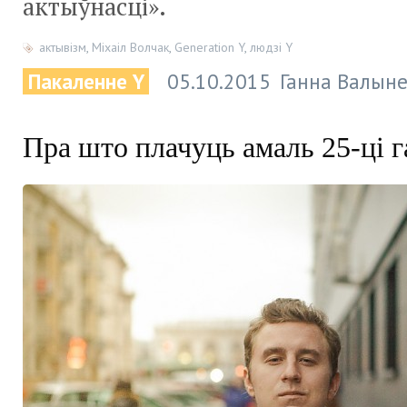
актыўнасці».
актывізм
,
Міхаіл Волчак
,
Generation Y
,
людзі Y
Пакаленне Y
05.10.2015
Ганна Валын
Пра што плачуць амаль 25-ці 