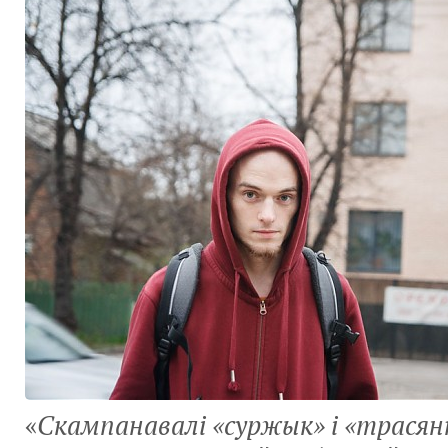
«
Скампанавалі «суржык» і «трасян