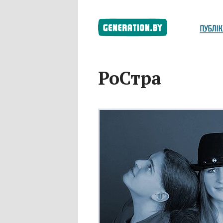
РоСтра