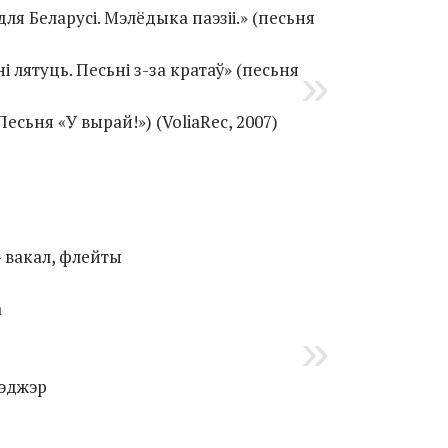
ля Беларусі. Мэлёдыка паэзіі.» (песьня
 лятуць. Песьні з-за кратаў» (песьня
есьня «У вырай!») (VoliaRec, 2007)
 вакал, флейты
а
эджэр