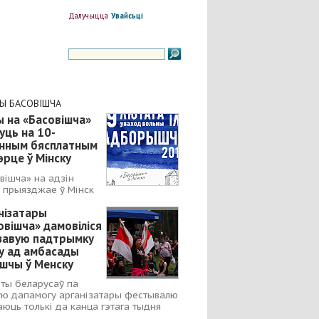
Далучыцца
Увайсьці
НЫ БАСОВІШЧА
ы на «Басовішча»
уць на 10-
інным бясплатным
эрце ў Мінску
вішча» на адзін
 прыязджае ў Мінск
нізатары
овішча» дамовіліся
ізавую падтрымку
у ад амбасады
шчы ў Менску
ты беларусаў па
ую дапамогу арганізатары фестывалю
юць толькі да канца гэтага тыдня