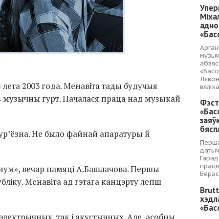
Упер
Міха
адно
«Бас
Арган
музык
абвяс
«Басо
Лявон
 лета 2003 года. Менавіта тады будучыя
вялік
ь музычны гурт. Пачалася праца над музыкай
Фэст
«Бас
заяў
бясп
ур’ёзна. Не было файнай апаратуры й
Перша
датыч
Гарад
праця
риум», вечар памяці А.Башлачова. Першы
Берас
ліку. Менавіта ад гэтага канцэрту лепш
Brut
хэдл
«Бас
электрычных, так і акустычных. Але, асобны