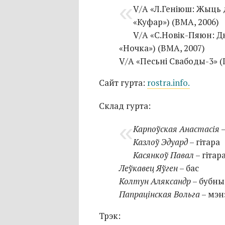
V/A «Л.Геніюш: Жыць д
«Куфар») (BMA, 2006)
V/A «С.Новік-Пяюн: Дні
«Ночка») (BMA, 2007)
V/A «Песьні Свабоды-3» (П
Сайт гурта:
rostra.info.
Склад гурта:
Карпоўская Анастасія
–
Казлоў Эдуард
– гітара
Касянкоў Павал
– гітар
Леўкавец Яўген
– бас
Колтун Аляксандр
– бубны
Папрацінская Вольга
– мэн
Трэк: