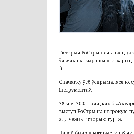
Гісторыя РоСтры пачынаецца з
ўдзельнікі вырашылі стварыц
:).
Спачатку ўсё ўспрымалася нес
інструмэнтаў.
28 мая 2005 года, клюб «Аква
выступ РоСтры на шырокую пуб
адлічваць гісторыю гурта.
Далей было шмат выступаў як 