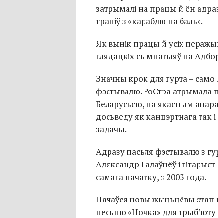
затрымалі на працы й ён адраз
трапіў з «караблю на баль».
Як вынік працы й усіх перажы
глядацкіх сымпатыяў на Адб
Значны крок для гурта – само 
фэстывалю. РоСтра атрымала 
Беларусьсю, на якасным апара
досьведу як канцэртнага так і
задачы.
Адразу пасьля фэстывалю з гур
Аляксандр Галаўнёў і гітарыст 
самага пачатку, з 2003 года.
Пачаўся новы жыцьцёвы этап гу
песьню «Ночка» для трыб’юту 