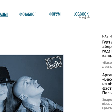
НАВІ
Гурт
абяр
гадз
канц
«Басо
дзень
Арга
«Бас
на в
фэст
Поль
Зваро
візав
прыма