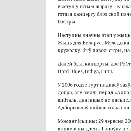
выступ у гэтым шэрагу – Крэва-
гэтага канцэрту бярэ свой па
РоСтры.
Наступны значны этап у жыцьц
Жыць для Беларусі. Мэлёдыка п
кружэлку, быў даволі сыры, на
Далей былі канцэрты, дзе РоСт
Hard Blues, Indiga, і інш.
У 2006 годзе гурт падаваў заяў
добра, але амаль перад «Адбор
шпіталь, два іншых не пасьпе
Адборышчаў пайшлі толькі на 
Момант ісьціны: 29 чэрвеня 2
конкурсны дзень. І зноўку не 