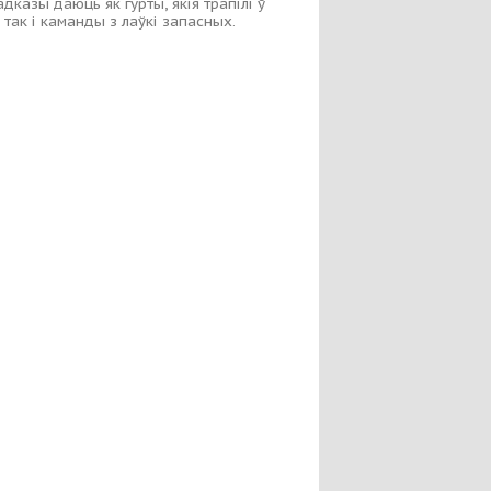
адказы даюць як гурты, якія трапілі ў
, так і каманды з лаўкі запасных.