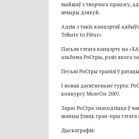
выйшаў з творчага працэсу, а
шчыры дзякуй.
Адзін з такіх канцэртаў адбыўс
Tribute to Flёur».
Пасьля гэтага канцэрту на «ХА
альбома РоСтры, рэліз якога з
Песьні РоСтры трапілі ў ратац
І новая дасягненьне гурта: Ро
конкурсу MuseOn-2007.
Зараз РоСтра знаходзіцца ў ча
шанцы ўзяць гран-пры гэтага 
Дыскаграфія: