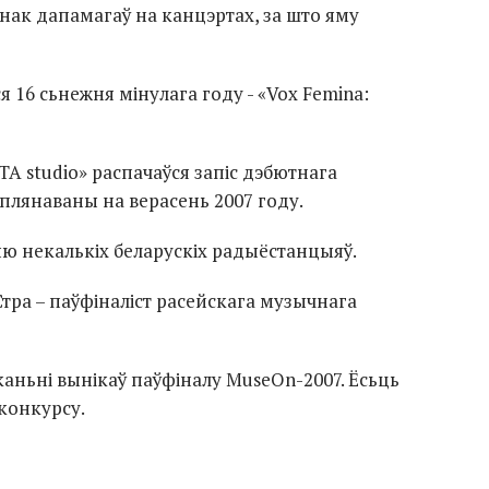
днак дапамагаў на канцэртах, за што яму
я 16 сьнежня мінулага году - «Vox Femina:
ТА studio» распачаўся запіс дэбютнага
аплянаваны на верасень 2007 году.
ыю некалькіх беларускіх радыёстанцыяў.
Стра – паўфіналіст расейскага музычнага
каньні вынікаў паўфіналу MuseOn-2007. Ёсьць
конкурсу.