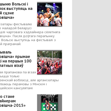
шыню Вольскі і
лок выступяць на
й сцэне
овішча»
ізатары фестывалю
і маладой Беларусі
цілі чарговага хэдлайнера сёлетняга
вішча». Пасля доўгага перапынку
 Вольскі выступіць на фестывалі з
ай праграмай.
ываль
овішча» прымае
кі на першыя 100
латных візаў
я прапанова па візах
ыцца толькі
зенскай вобласці, але арганізатары
гваюць перамовы з Мінскім і
цейскім кансулятамі
to стане
айнерам
овішча-2015»