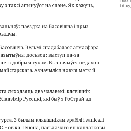
Свае 
у з таксі апынуўся на сцэне. Як кажуць,
16-ку
ваньняў: паездка на Басовішча і прыз
орышчы.
Басовішча. Вельмі спадабалася атмасфэра
пазытыўны досьвед: выступ па-за
це, з добрым гукам. Вызначыўся недахоп
 майстэрскага. Азначыліся новыя мэты й
та сыходзяць два чалавекі: клявішнік
Уладзімір Русецкі, які быў з РоСтрай ад
рта. З былым клявішнікам зрабілі і запісалі
С.Новіка-Пяюна, пасьля чаго ён канчатковы