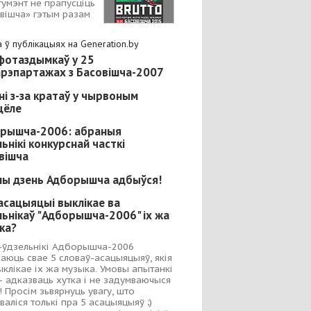
гумэнт не прапусціць
вішча» гэтым разам
 ў публікацыях на Generation.by
фотаздымкаў у 25
рэпартажах з Басовішча-2007
ні з-за кратаў у чырвоным
цёле
рышча-2006: абраныя
льнікі конкурснай часткі
вішча
ы дзень Адборышча адбыўся!
 асацыяцыі выклікае ва
льнікаў "Адборышча-2006" іх жа
ка?
-ўдзельнікі Адборышча-2006
аюць свае 5 словаў-асацыяцыяў, якія
выклікае іх жа музыка. Умовы апытанкі
– адказваць хутка і не задумваючыся
! Просім зьвярнуць увагу, што
валіся толькі пра 5 асацыяцыяў ;)