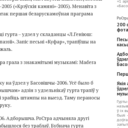
+1 ар
2005 («Крэўскія камяні»-2005). Менавіта з
«Басо
чатак першая беларускамоўная праграма
РоСтра
200 
фота
і гурта – удзел у складанцы «Л.Геніюш:
Песь
аэзіі». Запіс песьні «Куфар», трапіўшы на
кась
 жаль.
Адбо
ўдзе
ра грала з знакамітымі музыкамі: Madera
Басо
Перш
ку на ўдзел у Басовішчы-2006. Усё было б
Якія
ўдзе
ышчам» адзін з удзельнікаў гурта трапіў у
музы
лі зрабіць штампы на выезд. Таму пераносы
Гурты
руку.
назыв
ў іх 
былі 
006. Адборышча. РоСтра адчыняла другі
доўга
запыт
абышлося без траблаў. Бубнача гурта