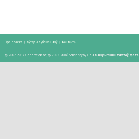
Пра праект
|
Аўтары публікацыяў
|
Кантакты
© 2007-2017 Generation.bY, © 2003-2006 Studenty.by. Пры выкарыстанні
тэкстаў
,
фота