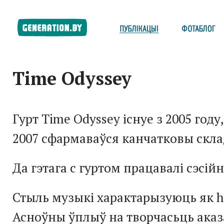
Time Odyssey
Гурт Time Odyssey існуе з 2005 году,
2007 сфармаваўся канчатковы скла
Да гэтага с гуртом працавалі сэсій
Стыль музыкі характарызуюць як h
Асноўны ўплыў на творчасьць аказ