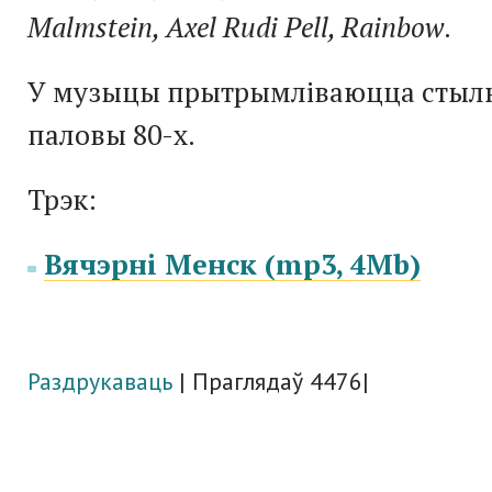
Malmstein, Axel Rudi Pell, Rainbow
.
У музыцы прытрымліваюцца стыл
паловы 80-х.
Трэк:
Вячэрні Менск (mp3, 4Mb)
Раздрукаваць
| Праглядаў 4476|