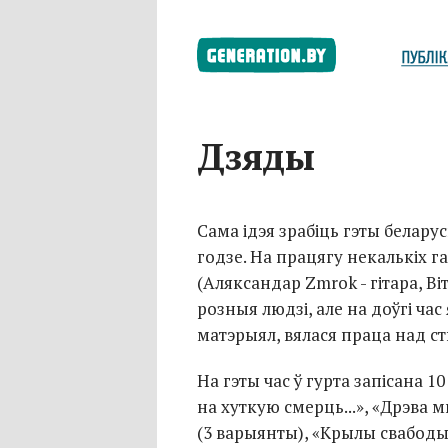
Дзяды
Сама ідэя зрабіць гэты белару
годзе. На працягу некалькіх га
(Аляксандар Zmrok - гітара, Віт
розныя людзі, але на доўгі час 
матэрыял, вялася праца над ст
На гэты час ў гурта запісана 1
на хуткую смерць...», «Дрэва 
(3 варыянты), «Крылы свабоды»