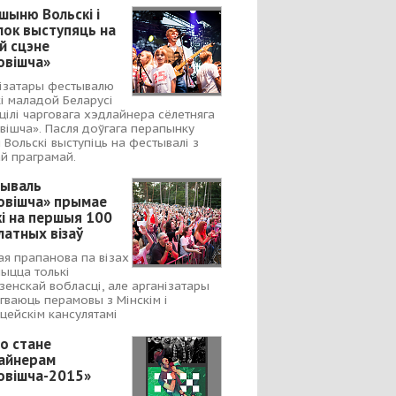
шыню Вольскі і
лок выступяць на
й сцэне
овішча»
ізатары фестывалю
і маладой Беларусі
цілі чарговага хэдлайнера сёлетняга
вішча». Пасля доўгага перапынку
 Вольскі выступіць на фестывалі з
ай праграмай.
ываль
овішча» прымае
кі на першыя 100
латных візаў
я прапанова па візах
ыцца толькі
зенскай вобласці, але арганізатары
гваюць перамовы з Мінскім і
цейскім кансулятамі
to стане
айнерам
овішча-2015»