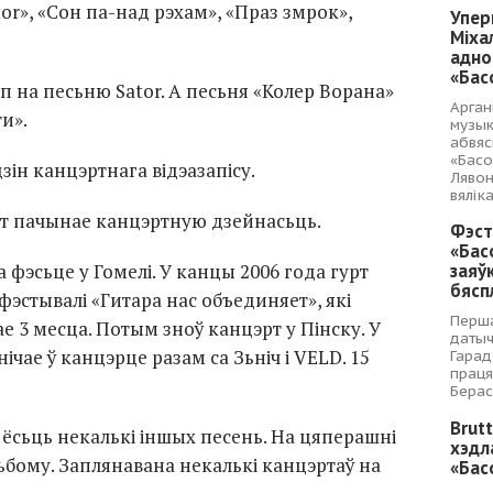
tor», «Сон па-над рэхам», «Праз змрок»,
Упер
Міха
адно
«Бас
іп на песьню Sator. А песьня «Колер Ворана»
Арган
и».
музык
абвяс
«Басо
зін канцэртнага відэазапісу.
Лявон
вялік
рт пачынае канцэртную дзейнасьць.
Фэст
«Бас
фэсьце у Гомелі. У канцы 2006 года гурт
заяў
бясп
эстывалі «Гитара нас объединяет», які
Перша
ае 3 месца. Потым зноў канцэрт у Пінску. У
датыч
нічае ў канцэрце разам са Зьніч і VELD. 15
Гарад
праця
Берас
Brut
 ёсьць некалькі іншых песень. На цяперашні
хэдл
ьбому. Заплянавана некалькі канцэртаў на
«Бас