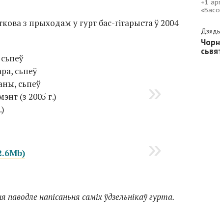
+1 ар
«Басо
ткова з прыходам у гурт бас-гітарыста ў 2004
Дзяды
Чорн
сьвя
 сьпеў
ара, сьпеў
аны, сьпеў
нт (з 2005 г.)
.)
2.6Mb)
 паводле напісаньня саміх ўдзельнікаў гурта.