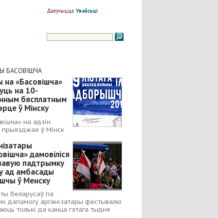
Далучыцца
Увайсьці
НЫ БАСОВІШЧА
ы на «Басовішча»
уць на 10-
інным бясплатным
эрце ў Мінску
вішча» на адзін
 прыязджае ў Мінск
нізатары
овішча» дамовіліся
ізавую падтрымку
у ад амбасады
шчы ў Менску
ты беларусаў па
ую дапамогу арганізатары фестывалю
юць толькі да канца гэтага тыдня