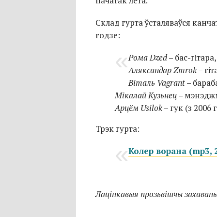
пачатак лета.
Склад гурта ўсталяваўся канча
годзе:
Рома Dzed
– бас-гітара,
Аляксандар Zmrok
– гіт
Віталь Vagrant
– бараб
Мікалай Кузьнец
– мэнэджмэ
Арцём Usilok
– гук (з 2006 г
Трэк гурта:
Колер ворана (mp3, 
Лацінкавыя прозьвішчы захаваныя