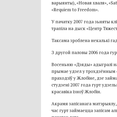
варыянты), «Новая хваля», «Sa
«Requiem to Freedom».
У пачатку 2007 года зьняты кл
трапіла на дыск «Центр Тяжест
Таксама зроблена некалькі гад
З другой паловы 2006 года гу
Восеньню «Дзяды» адыгралі на 
прымае удзел у трохдзённым ф
праходзіў у Жлобіне, дзе займ
студзені 2007 года гурт удзель
красавіка ізноў Жлобін.
Акрамя запісанага матэрыялу,
час гурт займаецца запісам ал