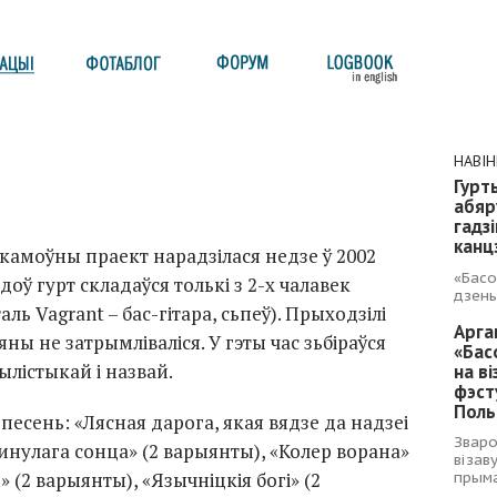
НАВІ
Гурт
абяр
гадз
канц
скамоўны праект нарадзілася недзе ў 2002
«Басо
доў гурт складаўся толькі з 2-х чалавек
дзень
аль Vagrant – бас-гітара, сьпеў). Прыходзілі
Арга
яны не затрымліваліся. У гэты час зьбіраўся
«Бас
ылістыкай і назвай.
на в
фэст
Поль
0 песень: «Лясная дарога, якая вядзе да надзеі
Зваро
минулага сонца» (2 варыянты), «Колер ворана»
візав
 (2 варыянты), «Язычніцкія богі» (2
прыма