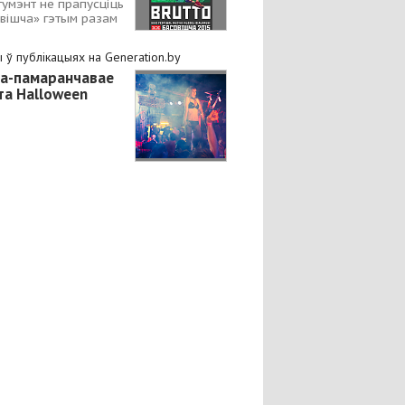
гумэнт не прапусціць
вішча» гэтым разам
 ў публікацыях на Generation.by
а-памаранчавае
та Halloween