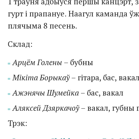
1 траўня адбыўся першы канцэрт, з
гурт і прапануе. Наагул каманда ўж
плячыма 8 песень.
Склад:
Арцём Голены
– бубны
Мікіта Борыкаў
– гітара, бас, вака
Ажэнячы Шумейка
– бас, вакал
Аляксей Дзяркачоў
– вакал, губны 
Трэк: