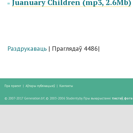
Juanuary Children (mp3, 2.6Mb)
Раздрукаваць
| Праглядаў 4486|
Пра праект
|
Аўтары публікацыяў
|
Кантакты
© 2007-2017 Generation.bY, © 2003-2006 Studenty.by. Пры выкарыстанні
тэкстаў
,
фота