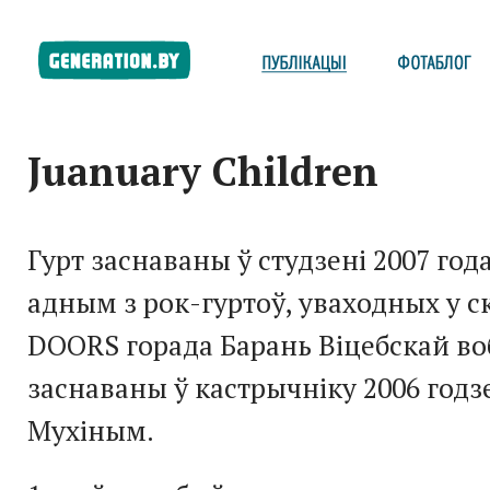
Juanuary Children
Гурт заснаваны ў студзені 2007 год
адным з рок-гуртоў, уваходных у 
DOORS горада Барань Віцебскай воб
заснаваны ў кастрычніку 2006 год
Мухіным.