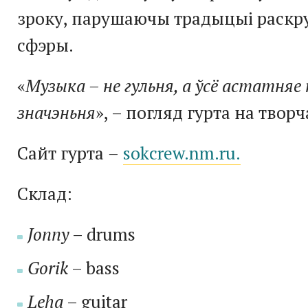
зроку, парушаючы традыцыі раскр
сфэры.
«
Музыка – не гульня, а ўсё астатняе
значэньня
», – погляд гурта на творч
Сайт гурта
–
sokcrew.nm.ru.
Склад:
Jonny
– drums
Gorik
– bass
Leha
– guitar