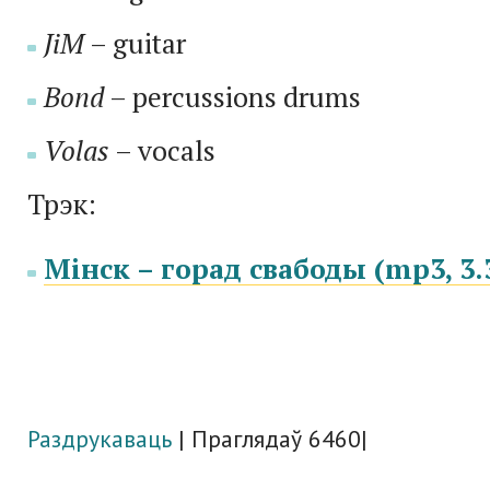
JiM
– guitar
Bond
– percussions drums
Volas
– vocals
Трэк:
Мінск – горад свабоды (mp3, 3
Раздрукаваць
| Праглядаў 6460|