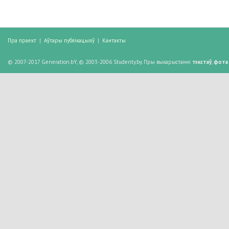
Пра праект
|
Аўтары публікацыяў
|
Кантакты
© 2007-2017 Generation.bY, © 2003-2006 Studenty.by. Пры выкарыстанні
тэкстаў
,
фота