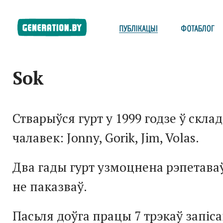
Sok
Стварыўся гурт у 1999 годзе ў скла
чалавек: Jonny, Gorik, Jim, Volas.
Два гады гурт узмоцнена рэпетаваў
не паказваў.
Пасьля доўга працы 7 трэкаў запіс