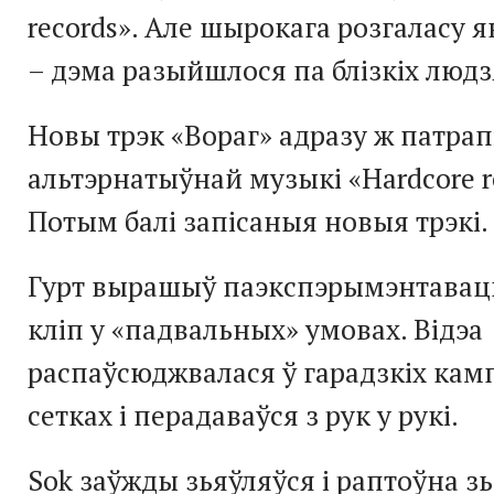
records». Але шырокага розгаласу 
– дэма разыйшлося па блізкіх людз
Новы трэк «Вораг» адразу ж патрап
альтэрнатыўнай музыкі «Hardcore re
Потым балі запісаныя новыя трэкі.
Гурт вырашыў паэкспэрымэнтаваць 
кліп у «падвальных» умовах. Відэа
распаўсюджвалася ў гарадзкіх ка
сетках і перадаваўся з рук у рукі.
Sok заўжды зьяўляўся і раптоўна зь