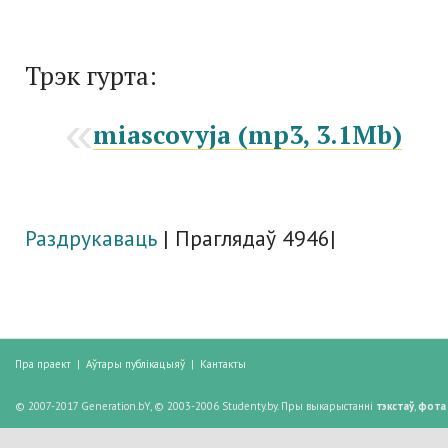
Трэк гурта:
miascovyja (mp3, 3.1Mb)
Раздрукаваць
| Праглядаў 4946|
Пра праект
|
Аўтары публікацыяў
|
Кантакты
© 2007-2017 Generation.bY, © 2003-2006 Studenty.by. Пры выкарыстанні
тэкстаў
,
фота