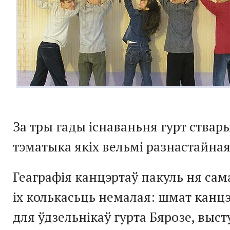
За тры гады існаваньня гурт ствары
тэматыка якіх вельмі разнастайная
Геаграфія канцэртаў пакуль ня сам
іх колькасьць немалая: шмат канцэ
для ўдзельнікаў гурта Бярозе, высту