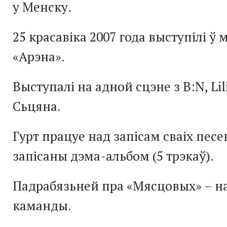
у Менску.
25 красавіка 2007 года выступілі ў
«Арэна».
Выступалі на адной сцэне з B:N, Lili
Сьцяна.
Гурт працуе над запісам сваіх песен
запісаны дэма-альбом (5 трэкаў).
Падрабязьней пра «Мясцовых» – н
каманды.