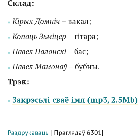
Склад:
Кірыл Домніч
– вакал;
Копаць Зьміцер
– гітара;
Павел Палонскі
– бас;
Павел Мамонаў
– бубны.
Трэк:
Закрэсьлі сваё імя (mp3, 2.5Mb)
Раздрукаваць
| Праглядаў 6301|