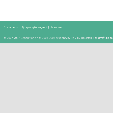
Пра праект
|
Аўтары публікацыяў
|
Кантакты
© 2007-2017 Generation.bY, © 2003-2006 Studenty.by. Пры выкарыстанні
тэкстаў
,
фота