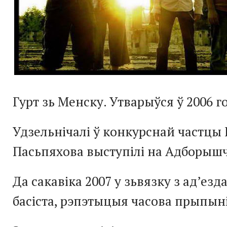
Гурт зь Менску. Утварыўся ў 2006 г
Удзельнічалі ў конкурснай частцы 
Пасьпяхова выступілі на Адборыш
Да сакавіка 2007 у зьвязку з ад’езд
басіста, рэпэтыцыя часова прыпыні