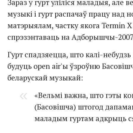
Зараз у гурт уліліся маладыя, але 
музыкі і гурт распачаў працу над 
матэрыялам, частку якога Termin X
спрэзэнтаваць на Адборышчы-2007
Гурт спадзяецца, што калі-небудзь і
будуць open air'ы ўзроўню Басовіш
беларускай музыкай:
«Вельмі важна, што гэты к
(Басовішча) штогод дапама
маладым гуртам адкрыць с