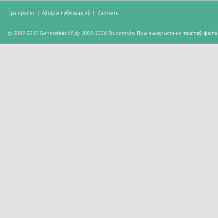
Пра праект
|
Аўтары публікацыяў
|
Кантакты
© 2007-2017 Generation.bY, © 2003-2006 Studenty.by. Пры выкарыстанні
тэкстаў
,
фота