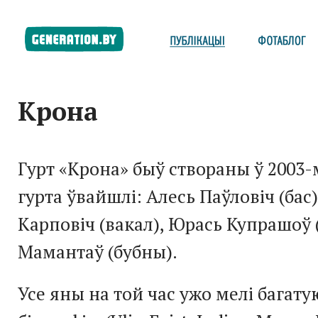
Крона
Гурт «Крона» быў створаны ў 2003-м
гурта ўвайшлі: Алесь Паўловіч (бас
Карповіч (вакал), Юрась Купрашоў (
Мамантаў (бубны).
Усе яны на той час ужо мелі бага