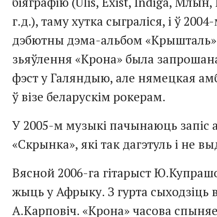
біяграфію (Ulis, Exist, Indiga, Млын,
г.д.), таму хутка сыграліся, і ў 2004
дэбютны дэма-альбом «Крышталь».
зьяўлення «Крона» была запрошана
фэст у Галяндыю, але нямецкая ам
ў візе беларускім рокерам.
У 2005-м музыкі пачынаюць запіс 
«Скрынка», які так дагэтуль і не в
Вясной 2006-га гітарыст Ю.Купраш
жыць у Афрыку. З гурта сыходзіць 
А.Карповіч. «Крона» часова спыняе