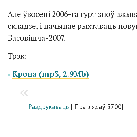
Але ўвосені 2006-га гурт зноў ажыв
складзе, і пачынае рыхтаваць нов
Басовішча-2007.
Трэк:
Кронa (mp3, 2.9Mb)
Раздрукаваць
| Праглядаў 3700|