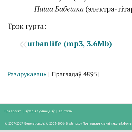
Паша Бабешка
(электра-гiта
Трэк гурта:
urbanlife (mp3, 3.6Mb)
Раздрукаваць
| Праглядаў 4895|
Пра праект
|
Аўтары публікацыяў
|
Кантакты
© 2007-2017 Generation.bY, © 2003-2006 Studenty.by. Пры выкарыстанні
тэкстаў
,
фота