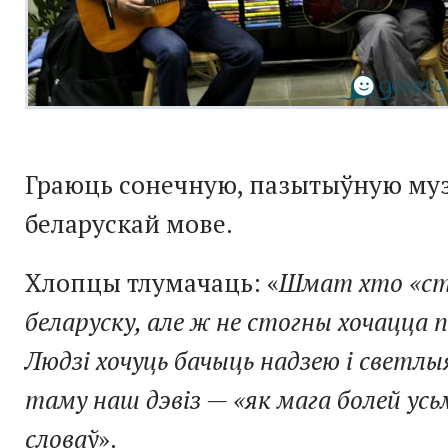
Граюць сонечную, пазытыўную му
беларускай мове.
Хлопцы тлумачаць: «
Шмат хто «ст
беларуску, але ж не стогны хочацца 
Людзі хочуць бачыць надзею і светл
таму наш дэвіз — «як мага болей усь
словаў
».