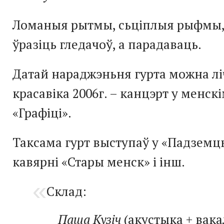
Ломаныя рытмы, сьціплыя рыфмы,
ўразіць гледачоў, а парадаваць.
Датай нараджэньня гурта можна лі
красавіка 2006г. – канцэрт у менск
«Графіці».
Таксама гурт выступаў у «Падземцы
кавярні «Стары менск» і інш.
Склад:
Паша Кузіч
(акустыка + вака