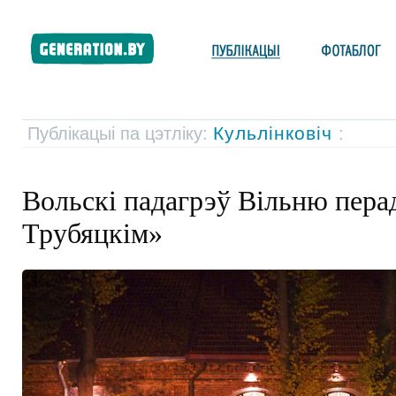
Кульлінковіч
Публікацыі па цэтліку:
:
Вольскі падагрэў Вільню пера
Трубяцкім»