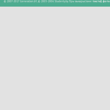
© 2007-2017 Generation.bY, © 2003-2006 Studenty.by. Пры выкарыстанні
тэкстаў
,
фота