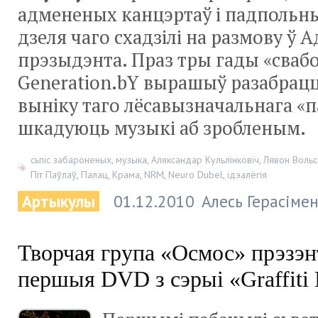
адмененых канцэртаў і падпольн
дзеля чаго схадзілі на размову ў
прэзыдэнта. Праз тры гады «сваб
Generation.bY вырашыў разабрацца
выніку таго лёсавызначальнага «па
шкадуюць музыкі аб зробленым.
сьпіс забароненых
,
музыка
,
Аляксандар Кульлінковіч
,
Лявон Вольс
Піт Паўлаў
,
Палац
,
Крама
,
NRM
,
Neuro Dubel
,
ідэалёгія
Артыкулы
01.12.2010
Алесь Герасімен
Творчая група «Осмос» прэзэн
першыя DVD з сэрыі «Graffiti 