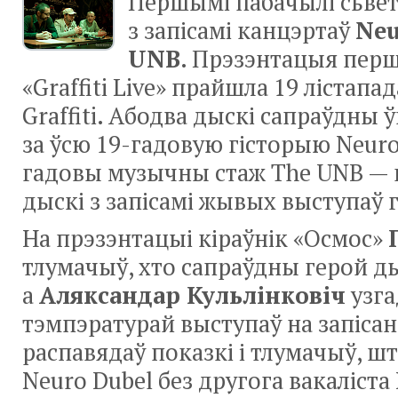
Першымі пабачылі сьвет
з запісамі канцэртаў
Neu
UNB
. Прэзэнтацыя перш
«Graffiti Live» прайшла 19 лістапа
Graffiti. Абодва дыскі сапраўдны
за ўсю 19-гадовую гісторыю Neuro 
гадовы музычны стаж The UNB — 
дыскі з запісамі жывых выступаў 
На прэзэнтацыі кіраўнік «Осмос»
тлумачыў, хто сапраўдны герой д
а
Аляксандар Кульлінковіч
узга
тэмпэратурай выступаў на запіса
распавядаў показкі і тлумачыў, ш
Neuro Dubel без другога вакаліст