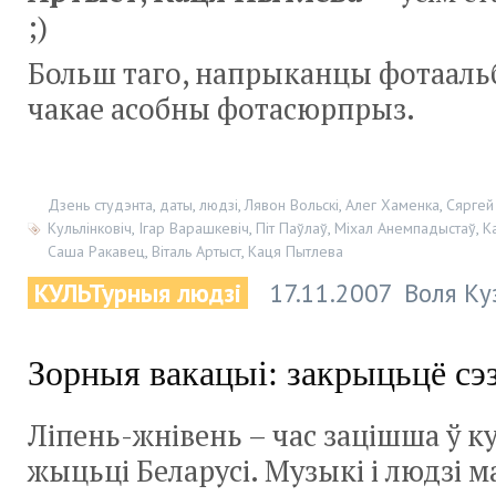
;)
Больш таго, напрыканцы фотааль
чакае асобны фотасюрпрыз.
Дзень студэнта
,
даты
,
людзі
,
Лявон Вольскі
,
Алег Хаменка
,
Сяргей
Кульлінковіч
,
Ігар Варашкевіч
,
Піт Паўлаў
,
Міхал Анемпадыстаў
,
К
Саша Ракавец
,
Віталь Артыст
,
Каця Пытлева
КУЛЬТурныя людзі
17.11.2007
Воля Ку
Зорныя вакацыі: закрыцьцё сэ
Ліпень-жнівень – час зацішша ў к
жыцьці Беларусі. Музыкі і людзі м