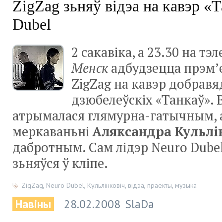
ZigZag зьняў відэа на кавэр «
Dubel
2 сакавіка, а 23.30 на тэ
Менск
адбудзецца прэм’е
ZigZag на кавэр добрав
дзюбелеўскіх «Танкаў». 
атрымалася глямурна-гатычным, а
меркаваньні
Аляксандра Кульлі
дабротным. Сам лідэр Neuro Dube
зьняўся ў кліпе.
ZigZag
,
Neuro Dubel
,
Кульлінковіч
,
відэа
,
праекты
,
музыка
Навіны
28.02.2008
SlaDa