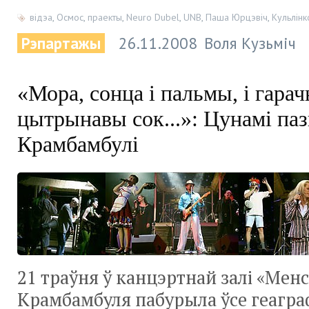
відэа
,
Осмос
,
праекты
,
Neuro Dubel
,
UNB
,
Паша Юрцэвіч
,
Кульлінк
Рэпартажы
26.11.2008
Воля Кузьміч
«Мора, сонца і пальмы, і гарач
цытрынавы сок...»: Цунамі па
Крамбамбулі
21 траўня ў канцэртнай залі «Мен
Крамбамбуля пабурыла ўсе геагра