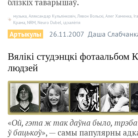
блізкіх таварышаў.
музыка
,
Аляксандар Кульлінковіч
,
Лявон Вольскі
,
Алег Хаменка
,
Іг
Крама
,
NRM
,
Neuro Dubel
,
ідэалёгія
Артыкулы
26.11.2007
Даша Слабчанк
Вялікі студэнцкі фотаальбом
людзей
«
Ой, гэта ж так даўна было, трэб
ў бацькоў
», — самы папулярны адк