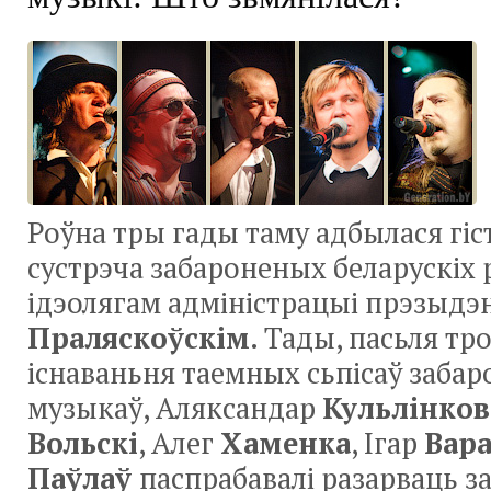
Роўна тры гады таму адбылася гі
сустрэча забароненых беларускіх 
ідэолягам адміністрацыі прэзыдэ
Праляскоўскім
. Тады, пасьля тр
існаваньня таемных сьпісаў заба
музыкаў, Аляксандар
Кульлінков
Вольскі
, Алег
Хаменка
, Ігар
Вар
Паўлаў
паспрабавалі разарваць з