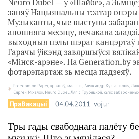
Neuro Dubel — у «Шайбе», а Зьміц
заняў Нацыянальны тэатар опэры і
Музыканты, чые выступы забаран
апошняга месяцу, нечакана зладзіл
выходныя цэлы шэраг канцэртаў 
Гарачы ўікэнд завяршыўся вялікай
«Мінск-арэне». На Generation.by 
фотарэпартаж зь месца падзеяў.
Freedom on Paper
,
крэатыў
,
малюнкі
,
Аляксандр Кульлінковіч
,
Ляв
Сяргей Міхалок
,
Neuro Dubel
,
Ляпіс Трубяцкой
,
сьпіс забаронены
ПраВакацыі
04.04.2011
vojur
Тры гады свабоднага палёту б
музыкі: Што зьмянілася?