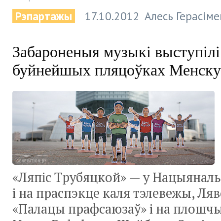
Рэпартажы
17.10.2012
Алесь Герасіме
Забароненыя музыкі выступілі
буйнейшых пляцоўках Менску
«Ляпіс Трубяцкой» — у Нацыяналь
і на праспэкце каля тэлевежы, Ляв
«Палацы прафсаюзаў» і на плошчы