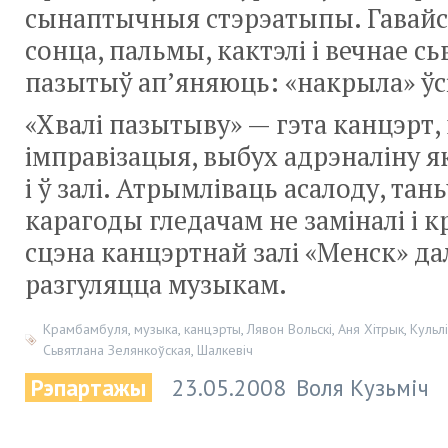
сынаптычныя стэрэатыпы. Гавайск
сонца, пальмы, кактэлі і вечнае сь
пазытыў ап’яняюць: «накрыла» ўс
«Хвалі пазытыву» — гэта канцэрт, 
імправізацыя, выбух адрэналіну як
і ў залі. Атрымліваць асалоду, тан
карагоды гледачам не заміналі і к
сцэна канцэртнай залі «Менск» да
разгуляцца музыкам.
Крамбамбуля
,
музыка
,
канцэрты
,
Лявон Вольскі
,
Аня Хітрык
,
Кульлі
Сьвятлана Зелянкоўская
,
Шалкевіч
Рэпартажы
23.05.2008
Воля Кузьміч