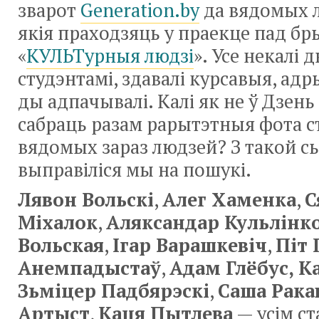
зварот
Generation.by
да вядомых л
якія праходзяць у праекце пад б
«
КУЛЬТурныя людзі
». Усе некалі 
студэнтамі, здавалі курсавыя, адр
ды адпачывалі. Калі як не ў Дзень
сабраць разам рарытэтныя фота с
вядомых зараз людзей? З такой сь
выправіліся мы на пошукі.
Лявон Вольскі
,
Алег Хаменка
,
С
Міхалок
,
Аляксандар Кульлінк
Вольская
,
Ігар Варашкевіч
,
Піт 
Анемпадыстаў
,
Адам Глёбус, К
Зьміцер Падбярэскі
,
Саша Рака
Артыст
,
Каця Пытлева
— усім ст