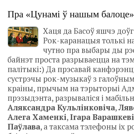
Пра «Цунамі ў нашым балоце»
Хаця да Басоў яшчэ доўга,
Рок-каранацыя
толькі н
чутно пра выбары ды р
байнэт проста разрываецца на тэм
палітыкі:) Да прэсавай канфэрэнц
сустрэчы
рок-музыкаў
з галоўным
краіны, прычым на тэрыторыі Ад
прэзыдэнта, разрываліся і мабіль
Аляксандра Кульлінковіча
,
Ляв
Алега Хаменкі
,
Ігара Варашкев
Паўлава
, а таксама тэлефоны іх р