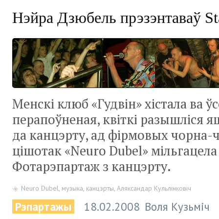
Нэйра Дзюбель прэзэнтаваў St
Менскі клюб «Гудвін» хістала ва ўс
перапоўненая, квіткі разышліся я
да канцэрту, ад
фірмовых чорна-
цішотак «Neuro Dubel» мільгацела 
Фотарэпартаж з канцэрту.
Neuro Dubel
,
музыка
,
канцэрты
,
Аляксандар Кульлінковіч
Рэпартажы
18.02.2008
Воля Кузьміч