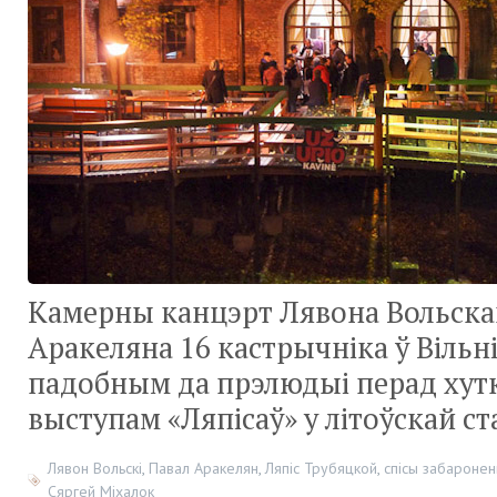
Камерны канцэрт Лявона Вольскаг
Аракеляна 16 кастрычніка ў Вільн
падобным да прэлюдыі перад хутк
выступам «Ляпісаў» у літоўскай ст
Лявон Вольскі
,
Павал Аракелян
,
Ляпіс Трубяцкой
,
спісы забароне
Сяргей Міхалок