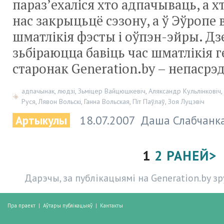
параз’ехаліся хто адпачываць, а х
нас закрыцьцё сэзону, а ў Эўропе
шматлікія фэсты і оўпэн-эйры. Дзе
зьбіраюцца бавіць час шматлікія 
старонак Generation.by – непасрэдн
адпачынак
,
людзі
,
Зьміцер Вайцюшкевіч
,
Аляксандр Кульлінковіч
,
Руся
,
Лявон Вольскі
,
Ганна Вольская
,
Піт Паўлаў
,
Зоя Луцэвіч
Артыкулы
18.07.2007
Даша Слабчанк
1
2
РАНЕЙ>
Дарэчы, за публікацыямі на Generation.by з
Пра праект
|
Аўтары публікацыяў
|
Кантакты