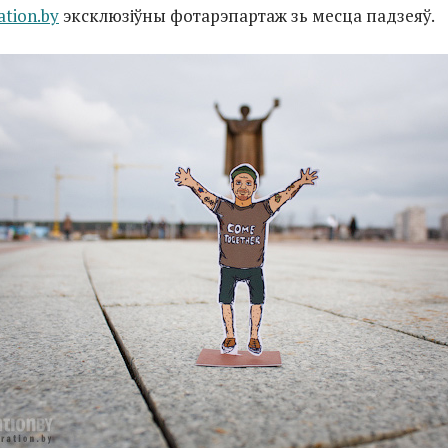
ation.by
эксклюзіўны фотарэпартаж зь месца падзеяў.