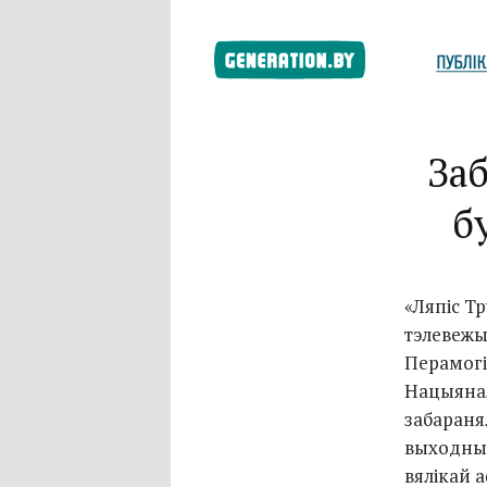
Заб
б
«Ляпіс Т
тэлевежы
Перамогі
Нацыянал
забараня
выходныя
вялікай а