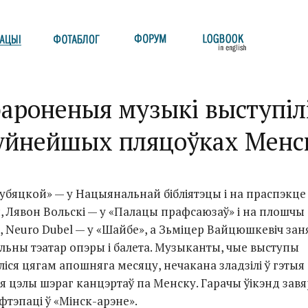
ароненыя музыкі выступіл
уйнейшых пляцоўках Менс
рубяцкой» — у Нацыянальнай бібліятэцы і на праспэкце
, Лявон Вольскі — у «Палацы прафсаюзаў» і на плошчы
, Neuro Dubel — у «Шайбе», а Зьміцер Вайцюшкевіч зан
ьны тэатар опэры і балета. Музыканты, чые выступы
ліся цягам апошняга месяцу, нечакана зладзілі ў гэтыя
 цэлы шэраг канцэртаў па Менску. Гарачы ўікэнд зав
фтэпаці ў «Мінск-арэне».