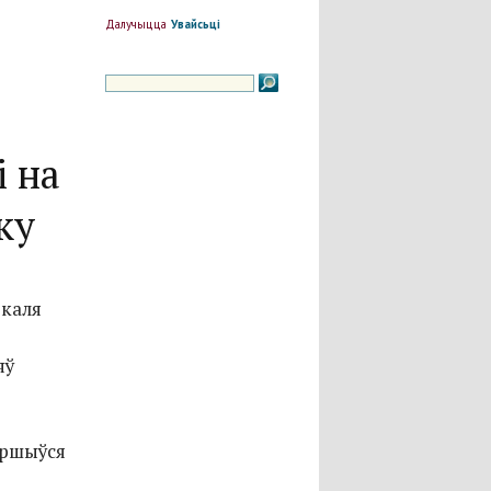
Далучыцца
Увайсьці
і на
ку
 каля
яў
яршыўся