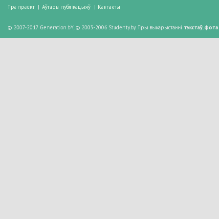
Пра праект
|
Аўтары публікацыяў
|
Кантакты
© 2007-2017 Generation.bY, © 2003-2006 Studenty.by. Пры выкарыстанні
тэкстаў
,
фота