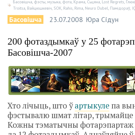
Басовішча
,
фэсты
,
музыка
,
фота
,
Крама
,
Сьцяна
,
Lost Regrets
,
Глюк
Troitsa
,
Вайцюшкевіч
,
SOK
,
Rahis
,
Rima
,
Neuro Dubel
,
Памідораў
,
I
Басовішча
23.07.2008
Юра Сідун
200 фотаздымкаў у 25 фотарэп
Басовішча-2007
Хто лічыць, што ў
артыкуле
па вын
фэстывалю шмат літар, трымайце
Кожны тэматычны фотарэпартаж 
да 12 фотаздымкаў. Аднаўляйце ў