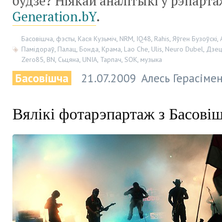
будзе? Ніякай аналітыкі ў рэпарт
Generation.bY
.
Басовішча
,
фэсты
,
Кася Кузьміч
,
NRM
,
IQ48
,
Rahis
,
Яўген Бузоўскі
,
Памідораў
,
Палац
,
Бонда
,
Крама
,
Lao Che
,
Ulis
,
Neuro Dubel
,
Дзец
Zero85
,
BN
,
Сьцяна
,
UNIA
,
Тарпач
,
SOK
,
музыка
Басовішча
21.07.2009
Алесь Герасіме
Вялікі фотарэпартаж з Басові