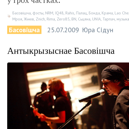
ў трох частках.
Басовішча
,
фэсты
,
NRM
,
IQ48
,
Rahis
,
Палац
,
Бонда
,
Крама
,
Lao Che
Мроя
,
Жнюв
,
Znich
,
Rima
,
Zero85
,
BN
,
Сьцяна
,
UNIA
,
Тарпач
,
музык
Басовішча
25.07.2009
Юра Сідун
Антыкрызыснае Басовішча