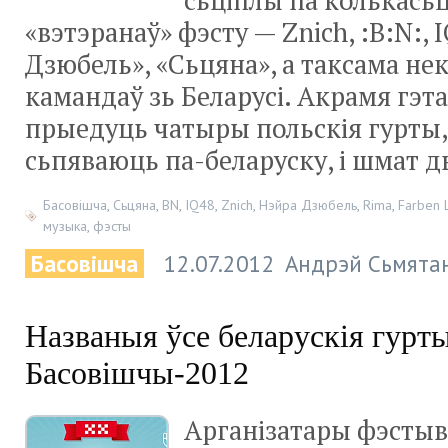
сьціплы па колькасьц
«вэтэранаў» фэсту — Znich, :B:N:, 
Дзюбель», «Сьцяна», а таксама не
камандаў зь Беларусі. Акрамя гэта
прыедуць чатыры польскія гурты, 
сьпяваюць па-беларуску, і шмат 
Басовішча
,
Сьцяна
,
BN
,
IQ48
,
Znich
,
Нэйра Дзюбель
,
Rima
,
Farben 
музыка
,
фэсты
Басовішча
12.07.2012
Андрэй Сьмята
Названыя ўсе беларускія гурт
Басовішчы-2012
Арганізатары фэсты