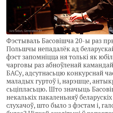
Фэстываль Басовішча 20-ы раз п
Польшчы непадалёк ад беларуска
фэст запомніцца ня толькі як юбіл
чарговы раз абноўленай камандай 
БАСу, адсутнасьцю конкурснай ча
маладых гуртоў і, нарэшце, анты
сьціпласьцю. Што значыць Басові
некалькіх пакаленьняў беларускіх
слухачоў, што было з фэстам і, га