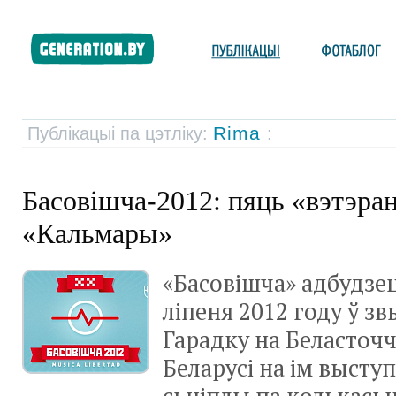
Rima
Публікацыі па цэтліку:
:
Басовішча-2012: пяць «вэтэран
«Кальмары»
«Басовішча» адбудзе
ліпеня 2012 году ў з
Гарадку на Беласточч
Беларусі на ім выступ