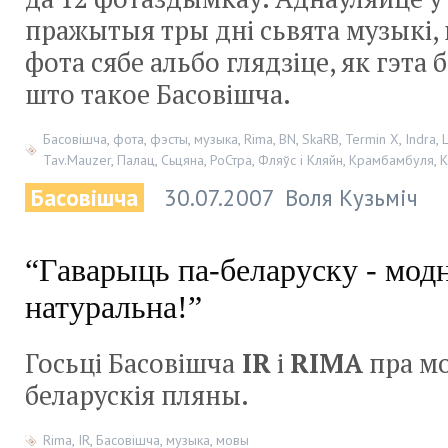
пражытыя тры дні сьвята музыкі,
фота сябе альбо глядзіце, як гэта б
што такое Басовішча. ­
Басовішча
,
фота
,
фэсты
,
музыка
,
Rima
,
BN
,
SkaRB
,
Termin X
,
Indra
,
L
Tav.Mauzer
,
Палац
,
Сьцяна
,
РоСтра
,
Фляўс і Кляйн
,
Крамбамбуля
,
К
Басовішча
30.07.2007
Воля Кузьміч
“Гаварыць па-беларуску - модн
натуральна!”
Госьці Басовішча
IR
і
RIMA
пра мо
беларускія пляны.
Rima
,
IR
,
Басовішча
,
музыка
,
мовы