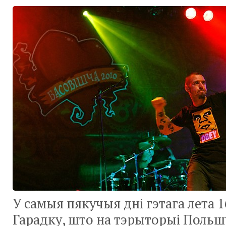
У самыя пякучыя дні гэтага лета 1
Гарадку, што на тэрыторыі Поль