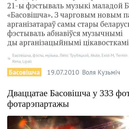
21-ы фэстываль музыкі маладой Б
«Басовішча». З чарговым новым 
арганізатараў самы стары беларус
фэстываль абнавіўся музычнымі
ды арганізацыйнымі цікавосткамі
Басовішча
,
фэсты
,
музыка
,
Ляпіс Трубяцкой
,
Akute
,
Exist-M
,
Termin
Rima
,
Lipali
Басовішча
19.07.2010
Воля Кузьміч
Дваццатае Басовішча у 333 фо
фотарэпартажы