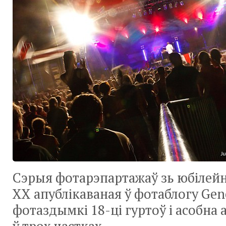
Сэрыя фотарэпартажаў зь юбілейн
XX апублікаваная ў фотаблогу Gene
фотаздымкі 18-ці гуртоў і асобна