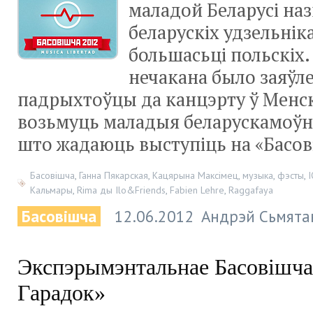
маладой Беларусі наз
беларускіх удзельніка
большасьці польскіх
нечакана было заяўле
падрыхтоўцы да канцэрту ў Менску
возьмуць маладыя беларускамоў
што жадаюць выступіць на «Басо
Басовішча
,
Ганна Пякарская
,
Кацярына Максімец
,
музыка
,
фэсты
,
Кальмары
,
Rima ды Ilo&Friends
,
Fabien Lehre
,
Raggafaya
Басовішча
12.06.2012
Андрэй Сьмята
Экспэрымэнтальнае Басовішч
Гарадок»