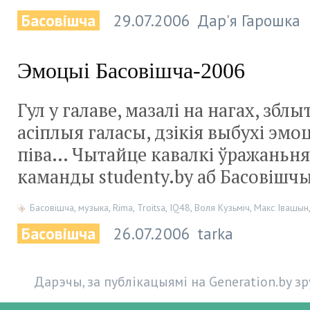
Басовішча
29.07.2006
Дар'я Гарошка
Эмоцыі Басовішча-2006
Гул у галаве, мазалі на нагах, збл
асіплыя галасы, дзікія выбухі эмо
піва… Чытайце кавалкі ўражаньня
каманды studenty.by аб Басовішч
Басовішча
,
музыка
,
Rima
,
Troitsa
,
IQ48
,
Воля Кузьміч
,
Макс Івашын
Басовішча
26.07.2006
tarka
Дарэчы, за публікацыямі на Generation.by з