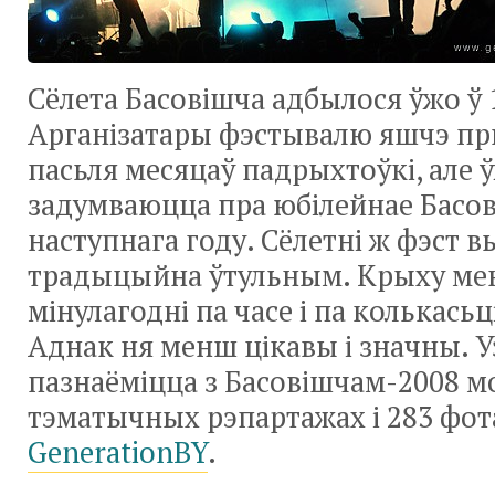
Сёлета Басовішча адбылося ўжо ў 
Арганізатары фэстывалю яшчэ пр
пасьля месяцаў падрыхтоўкі, але 
задумваюцца пра юбілейнае Басо
наступнага году. Сёлетні ж фэст 
традыцыйна ўтульным. Крыху ме
мінулагодні па часе і па колькасьц
Аднак ня менш цікавы і значны. У
пазнаёміцца з Басовішчам-2008 м
тэматычных рэпартажах і 283 фо
GenerationBY
.­­