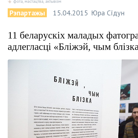
фота
,
мастацтва
,
актывізм
Рэпартажы
15.04.2015
Юра Сідун
11 беларускіх маладых фатогр
адлегласці «Бліжэй, чым блізк