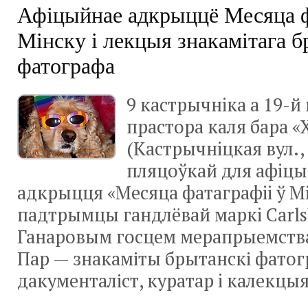
Афiцыйнае адкрыццё Месяца ф
Мiнску і лекцыя знакамітага 
фатографа
9 кастрычнiка а 19-й 
прастора каля бара «
(Кастрычнiцкая вул., 
пляцоўкай для афiцы
адкрыцця «Месяца фатаграфii ў М
падтрымцы гандлёвай марк
i
Carls
Ганаровым госцем мерапрыемства
Пар — знакаміты брытанскі фатог
дакументаліст, куратар i калекцы