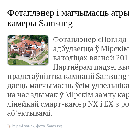
Фотаплэнер і магчымасць атры
камеры Samsung
Фотаплэнер «Погляд 
адбудзецца ў Мірскім 
ваколіцах вясной 201
Партнёрам падзеі вы
прадстаўніцтва кампаніі Samsung у
дасць магчымасць ўсім удзельнік
на час здымак ў Мірскім замку к
лінейкай смарт-камер NX і EX з р
аб’ектывамі.
Мірскі замак
,
фота
,
Samsung