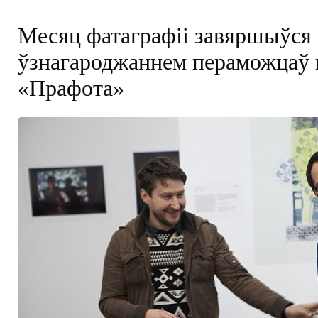
Месяц фатаграфіі завяршыўся
ўзнагароджаннем пераможцаў 
«Прафота»