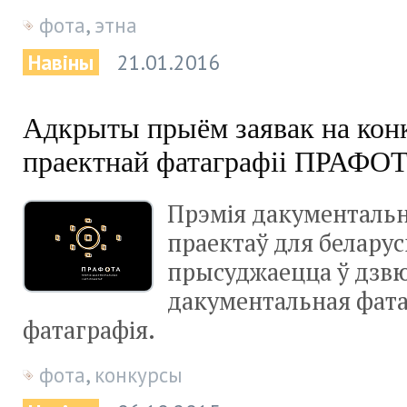
фота
,
этна
Навіны
21.01.2016
Адкрыты прыём заявак на кон
праектнай фатаграфіі ПРАФО
Прэмія дакументальн
праектаў для беларус
прысуджаецца ў дзв
дакументальная фатаг
фатаграфія.
фота
,
конкурсы