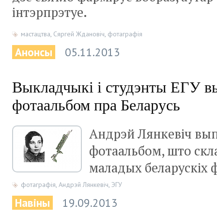
інтэрпрэтуе.
мастацтва
,
Сяргей Ждановіч
,
фотаграфія
Анонсы
05.11.2013
Выкладчыкі і студэнты ЕГУ в
фотаальбом пра Беларусь
Андрэй Лянкевіч вып
фотаальбом, што скл
маладых беларускіх 
фотаграфія
,
Андрэй Лянкевіч
,
ЭГУ
Навіны
19.09.2013