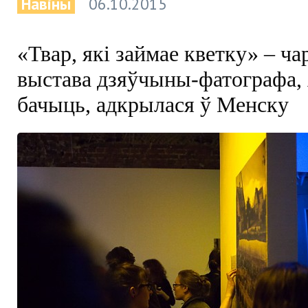
Навіны
06.10.2015
«Твар, які займае кветку» – ча
выстава дзяўчыны-фатографа, 
бачыць, адкрылася ў Менску