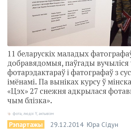
11 беларускіх маладых фатографаў,
добравядомыя, паўгады вучыліся 
фотарэдактараў і фатографаў з су
імёнамі. Па выніках курсу ў мінс
«Цэх» 27 снежня адкрылася фотав
чым блізка».
фота
,
людзі Y
,
актывізм
Рэпартажы
29.12.2014
Юра Сідун