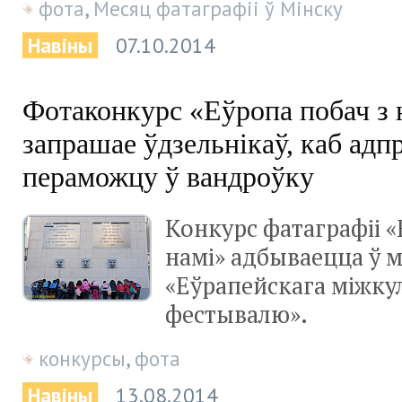
фота
,
Месяц фатаграфіі ў Мінску
Навіны
07.10.2014
Фотаконкурс «Еўропа побач з 
запрашае ўдзельнікаў, каб адп
пераможцу ў вандроўку
Конкурс фатаграфіі «
намі» адбываецца ў 
«Еўрапейскага міжку
фестывалю».
конкурсы
,
фота
Навіны
13.08.2014