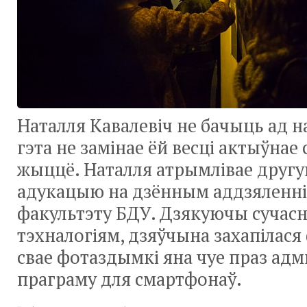
Наталля Кавалевіч не бачыць ад н
гэта не замінае ёй весці актыўнае
жыццё. Наталля атрымлівае дру
адукацыю на дзённым аддзяленн
факультэту БДУ. Дзякуючы сучас
тэхналогіям, дзяўчына захапілася
свае фотаздымкі яна чуе праз ад
праграму для смартфонаў.