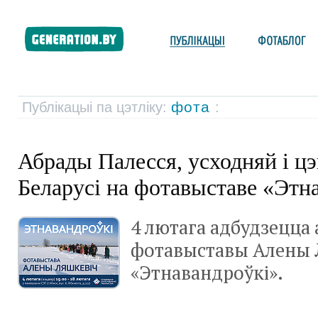
фота
Публікацыі па цэтліку:
:
Абрады Палесся, усходняй і ц
Беларусі на фотавыставе «Этн
4 лютага адбудзецца
фотавыставы Алены 
«Этнавандроўкі».