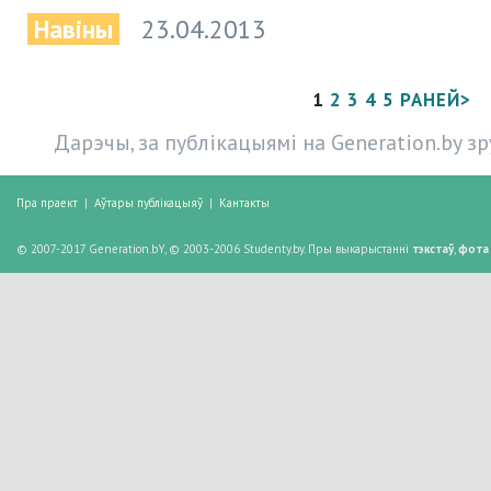
Навіны
23.04.2013
1
2
3
4
5
РАНЕЙ>
Дарэчы, за публікацыямі на Generation.by з
Пра праект
|
Аўтары публікацыяў
|
Кантакты
© 2007-2017 Generation.bY, © 2003-2006 Studenty.by. Пры выкарыстанні
тэкстаў
,
фота