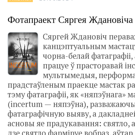
Фотапраект Сяргея Жданові
Сяргей Ждановіч перав
канцэптуальным мастац
чорна-белай фатаграфіі,
працуе ў прасторавай ін
мультымедыя, перформа
прадстаўленым праекце мастак р
тэму фатаграфіі, як «няпэўнага» м
(incertum — няпэўна), разважаюч
фатаграфічную выяву, а дакладне
асновы яе прадукавання: святло, а
дзе святло фарміруе вобраз, аўтар 