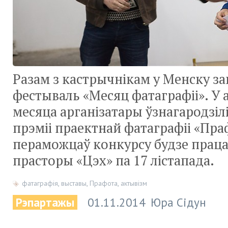
Разам з кастрычнікам у Менску за
фестываль «Месяц фатаграфіі». У 
месяца арганізатары ўзнагародзі
прэміі праектнай фатаграфіі «Пра
пераможцаў конкурсу будзе праца
прасторы «Цэх» па 17 лістапада.
фатаграфія
,
выставы
,
Прафота
,
актывізм
Рэпартажы
01.11.2014
Юра Сідун