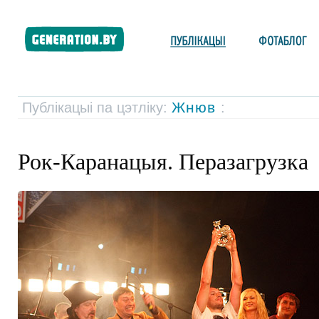
Жнюв
Публікацыі па цэтліку:
:
Рок-Каранацыя. Перазагрузка