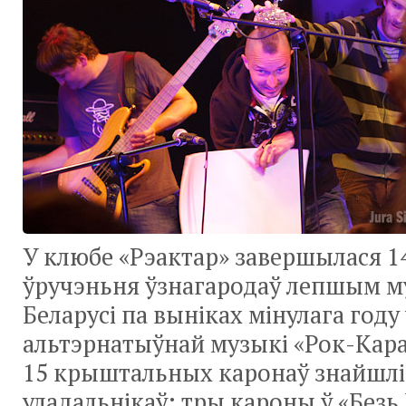
У клюбе «Рэактар» завершылася
1
ўручэньня ўзнагародаў лепшым 
Беларусі па выніках мінулага году
альтэрнатыўнай музыкі «Рок-Кар
15 крыштальных каронаў знайшлі 
уладальнікаў: тры кароны ў «Безь 