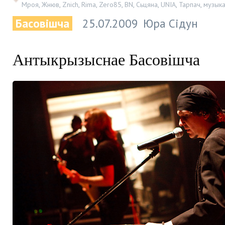
Мроя
,
Жнюв
,
Znich
,
Rima
,
Zero85
,
BN
,
Сьцяна
,
UNIA
,
Тарпач
,
музык
Басовішча
25.07.2009
Юра Сідун
Антыкрызыснае Басовішча