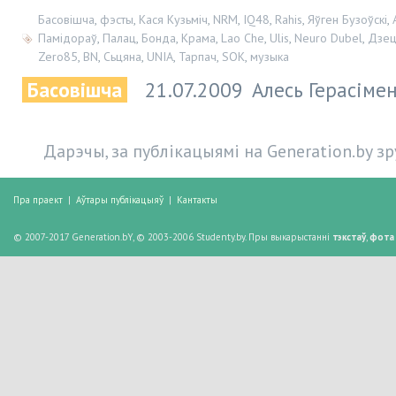
Басовішча
,
фэсты
,
Кася Кузьміч
,
NRM
,
IQ48
,
Rahis
,
Яўген Бузоўскі
,
Памідораў
,
Палац
,
Бонда
,
Крама
,
Lao Che
,
Ulis
,
Neuro Dubel
,
Дзец
Zero85
,
BN
,
Сьцяна
,
UNIA
,
Тарпач
,
SOK
,
музыка
Басовішча
21.07.2009
Алесь Герасіме
Дарэчы, за публікацыямі на Generation.by з
Пра праект
|
Аўтары публікацыяў
|
Кантакты
© 2007-2017 Generation.bY, © 2003-2006 Studenty.by. Пры выкарыстанні
тэкстаў
,
фота