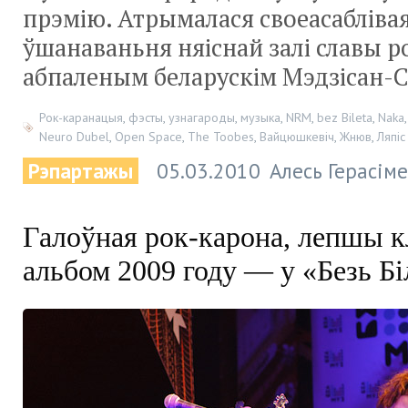
прэмію. Атрымалася своеасабліва
ўшанаваньня няіснай залі славы р
абпаленым беларускім Мэдзісан-С
Рок-каранацыя
,
фэсты
,
узнагароды
,
музыка
,
NRM
,
bez Bileta
,
Naka
Neuro Dubel
,
Open Space
,
The Toobes
,
Вайцюшкевіч
,
Жнюв
,
Ляпіс
Рэпартажы
05.03.2010
Алесь Герасім
Галоўная рок-карона, лепшы к
альбом 2009 году — у «Безь Бі