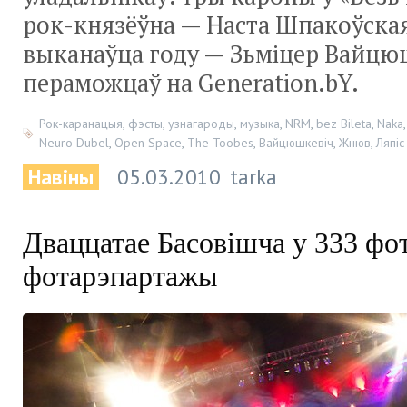
рок-князёўна
— Наста Шпакоўская 
выканаўца году — Зьміцер Вайцюш
пераможцаў на Generation.bY.
Рок-каранацыя
,
фэсты
,
узнагароды
,
музыка
,
NRM
,
bez Bileta
,
Naka
Neuro Dubel
,
Open Space
,
The Toobes
,
Вайцюшкевіч
,
Жнюв
,
Ляпіс
Навіны
05.03.2010
tarka
Дваццатае Басовішча у 333 фо
фотарэпартажы