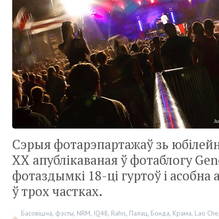
Сэрыя фотарэпартажаў зь юбілейн
XX апублікаваная ў фотаблогу Gene
фотаздымкі 18-ці гуртоў і асобна
ў трох частках.
Басовішча
,
фэсты
,
NRM
,
IQ48
,
Rahis
,
Палац
,
Бонда
,
Крама
,
Lao Che