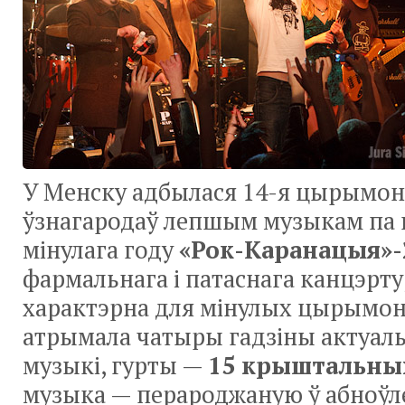
У Менску адбылася 14-я цырымон
ўзнагародаў лепшым музыкам па 
мінулага году
«Рок-Каранацыя»-
фармальнага і патаснага канцэрту
характэрна для мінулых цырымоні
атрымала чатыры гадзіны актуаль
музыкі, гурты —
15 крыштальны
музыка — перароджаную ў абноў