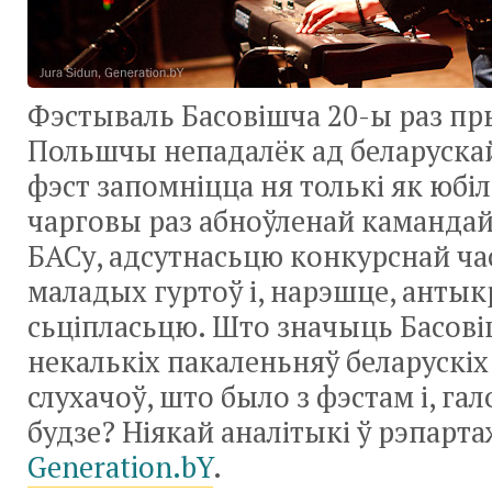
Фэстываль Басовішча 20-ы раз п
Польшчы непадалёк ад беларуска
фэст запомніцца ня толькі як юбіл
чарговы раз абноўленай камандай 
БАСу, адсутнасьцю конкурснай ча
маладых гуртоў і, нарэшце, анты
сьціпласьцю. Што значыць Басові
некалькіх пакаленьняў беларускіх
слухачоў, што было з фэстам і, га
будзе? Ніякай аналітыкі ў рэпарт
Generation.bY
.