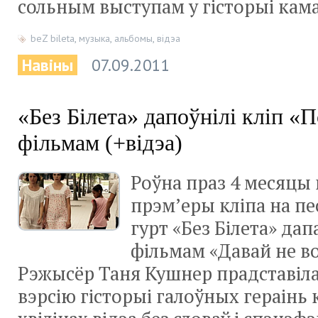
сольным выступам у гісторыі кам
beZ bileta
,
музыка
,
альбомы
,
відэа
Навіны
07.09.2011
«Без Білета» дапоўнілі кліп «П
фільмам (+відэа)
Роўна праз 4 месяцы 
прэм’еры кліпа на пе
гурт «Без Білета» дап
фільмам «Давай не в
Рэжысёр Таня Кушнер прадставі
вэрсію гісторыі галоўных гераінь 