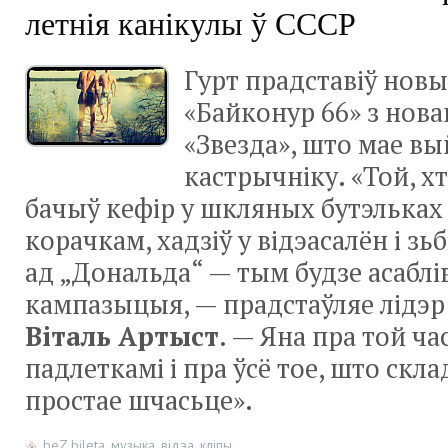
летнія канікулы ў СССР
Гурт прадставіў новы
«Байконур 66» з нова
«Звезда», што мае вы
кастрычніку. «Той, х
бачыў кефір у шкляных бутэльках
корачкам, хадзіў у відэасалён і зьб
ад „Дональда“ — тым будзе асаблів
кампазыцыя, — прадстаўляе лідэр
Віталь Артыст
. — Яна пра той ча
падлеткамі і пра ўсё тое, што скл
простае шчасьце».
beZ bileta
,
музыка
,
відэа
,
кліпы