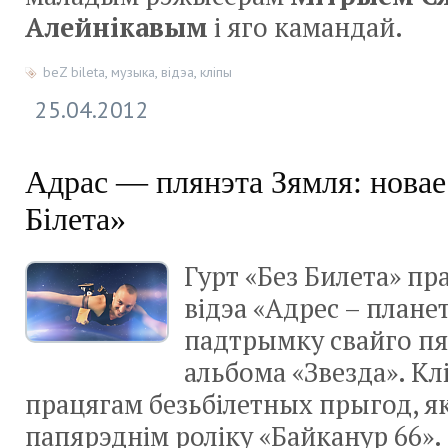
Алейнікавым
і яго камандай.
beZ bileta
,
музыка
,
відэа
,
кліпы
25.04.2012
Адрас — плянэта Зямля: новае 
Білета»
Гурт «Без Билета» пр
відэа «Адрес – плане
падтрымку свайго пя
альбома «Звезда». Кл
працягам безьбілетных прыгод, як
папярэднім роліку «Байканур 66».