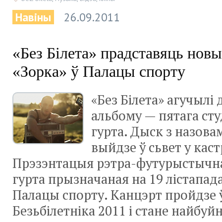
Навіны
26.09.2011
«Без Білета» прадставяць нов
«Зорка» ў Палацы спорту
«Без Білета» агучылі 
альбому — пятага сту
гурта. Дыск з назова
выйдзе ў сьвет у кас
Прэзэнтацыя рэтра-футурыстычна
гурта прызначаная на 19 лістапад
Палацы спорту. Канцэрт пройдзе 
Безьбілетніка 2011 і стане найбу