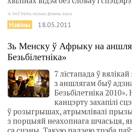
хвілінах відэа без словаў і спэцэфэ
beZ bileta
,
музыка
,
фільмы
,
відэа
Навіны
18.05.2011
Зь Менску ў Афрыку на аншля
Безьбілетніка»
7 лістапада ў вялікай
з аншлягам быў адзн
Безьбілетніка 2010».
канцэрту захапілі сцэ
ў розыгрышах, атрымлівалі прыз
з порцыяй неахопнага шчасьця, яко
са сцэны. Такую падзею трэба паў