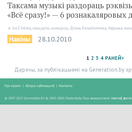
Таксама музыкі раздораць рэквізы
«Всё сразу!» — 6 рознакаляровых 
beZ bileta
,
канцэрты
,
конкурсы
,
Дзень Безьбілетніка
,
Афрыка
,
ван
Навіны
28.10.2010
1
2
3
4
РАНЕЙ>
Дарэчы, за публікацыямі на Generation.by з
Пра праект
|
Аўтары публікацыяў
|
Кантакты
© 2007-2017 Generation.bY, © 2003-2006 Studenty.by. Пры выкарыстанні
тэкстаў
,
фота