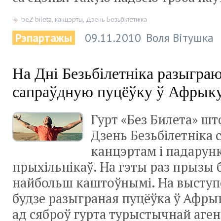
beZ bileta
,
канцэрты
,
Дзень Безьбілетніка
Рэпартажы
09.11.2010
Воля Вітушка
На Дні Безьбілетніка разыгра
сапраўдную пуцёўку ў Афрык
Гурт «Без Билета» шт
Дзень Безьбілетніка
канцэртам і падарун
прыхільнікаў. На гэты раз прызы 
найбольш каштоўнымі. На выступе
будзе разыграная пуцёўка ў Афрык
ад сяброў гурта турыстычнай аген