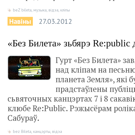
beZ bileta
,
музыка
,
відэа
,
кліпы
Навіны
27.03.2012
«Без Билета» зьбярэ Re:public
Гурт «Без Билета» за
над кліпам на песьню
планета Земля», які б
прадстаўлены публіц
сьвяточных канцэртах 7 і 8 сакаві
клюбе Re:Public. Рэжысёрам ролік
Сабураў.
bez Bileta
,
канцэрты
,
відэа