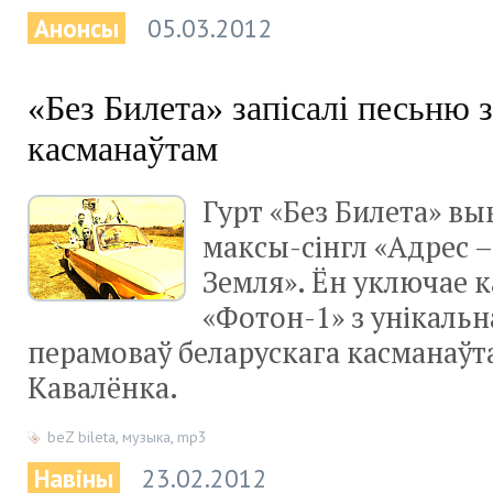
Анонсы
05.03.2012
«Без Билета» запісалі песьню 
касманаўтам
Гурт «Без Билета» вы
максы-сінгл «Адрес –
Земля». Ён уключае
«Фотон-1» з унікальн
перамоваў беларускага касманаўта
Кавалёнка.
beZ bileta
,
музыка
,
mp3
Навіны
23.02.2012