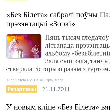
«Без Білета» сабралі поўны Па
прэзэнтацыі «Зоркі»
Пяць тысяч гледачоў 
лістапада прэзэнтац
альбому «безьбілетні
Заля сьпявала, танчы
стварала гісторыю разам з гуртом
beZ bileta
,
музыка
,
канцэрты
,
відэа
Рэпартажы
21.11.2011
У новым кліпе «Без Білета» вя