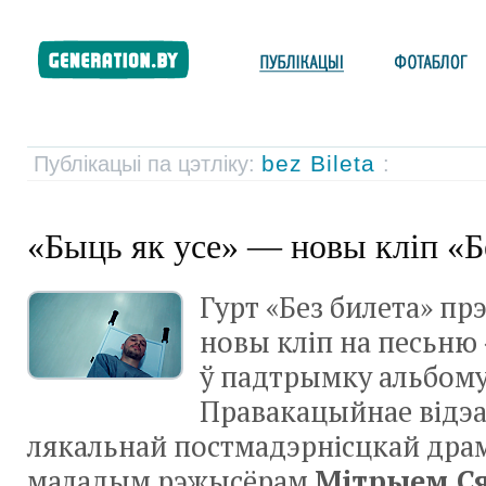
bez Bileta
Публікацыі па цэтліку:
:
«Быць як усе» — новы кліп «Б
Гурт «Без билета» пр
новы кліп на песьню 
ў падтрымку альбому
Правакацыйнае відэа
лякальнай постмадэрнісцкай дра
маладым рэжысёрам
Мітрыем С