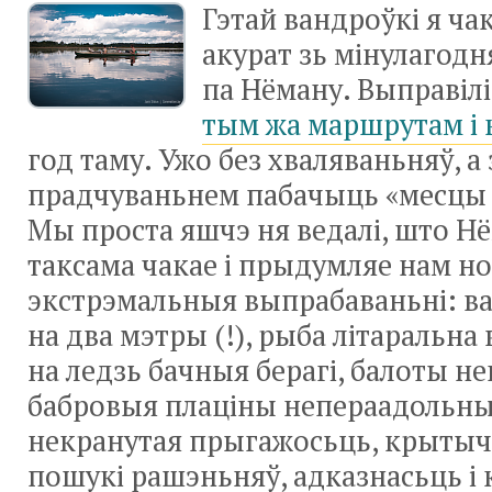
Гэтай вандроўкі я ча
акурат зь мінулагодн
па Нёману. Выправілі
тым жа маршрутам і 
год таму. Ужо без хваляваньняў, а
прадчуваньнем пабачыць «месцы 
Мы проста яшчэ ня ведалі, што Н
таксама чакае і прыдумляе нам н
экстрэмальныя выпрабаваньні: в
на два мэтры (!), рыба літаральна
на ледзь бачныя берагі, балоты н
бабровыя плаціны непераадольны
некранутая прыгажосьць, крытыч
пошукі рашэньняў, адказнасьць і