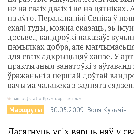
не на сваіх дваіх і не на цягніках
на аўто. Пералапацілі Сеціва ў по
ехалі туды, можна сказаць, зь імун
досьвед вандроўкі паказаў: вучы
памылках добра, але магчымасьцяў
для сваіх адкрыцьцяў хапае. У ар
практычныя занатоўкі з аўтавандр
ўражаньні з першай доўгай вандро
вачыма чалавека з задняга сядзен
вандроўкі
,
аўто
,
Крым
,
мора
,
экстрым
Маршруты
30.05.2009
Воля Кузьміч
Дасягнуць усіх вяршыняў у сва