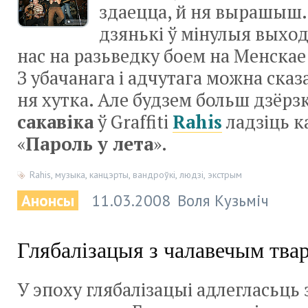
здаецца, й ня вырашыш
дзянькі ў мінулыя выхо
нас на разьведку боем на Менскае
З убачанага і адчутага можна сказ
ня хутка. Але будзем больш дзёрзк
сакавіка
ў Graffiti
Rahis
ладзіць к
«
Пароль у лета
».
Rahis
,
музыка
,
канцэрты
,
вандроўкі
,
людзі
,
экстрым
Анонсы
11.03.2008
Воля Кузьміч
Глябалізацыя з чалавечым тва
У эпоху глябалізацыі адлегласьць