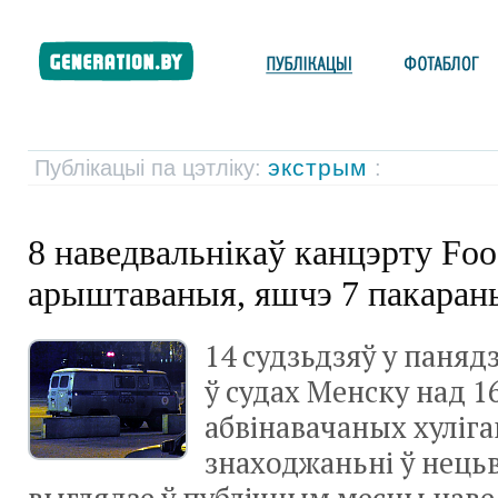
экстрым
Публікацыі па цэтліку:
:
8 наведвальнікаў канцэрту Foo
арыштаваныя, яшчэ 7 пакара
14 судзьдзяў у паняд
ў судах Менску над 1
абвінавачаных хуліга
знаходжаньні ў нец