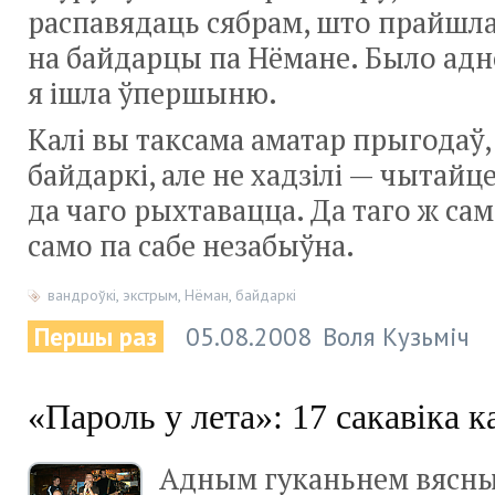
распавядаць сябрам, што прайшла
на байдарцы па Нёмане. Было адн
я ішла ўпершыню.
Калі вы таксама аматар прыгодаў, 
байдаркі, але не хадзілі — чытайце,
да чаго рыхтавацца. Да таго ж са
само па сабе незабыўна. ­
вандроўкі
,
экстрым
,
Нёман
,
байдаркі
Першы раз
05.08.2008
Воля Кузьміч
«Пароль у лета»: 17 сакавіка к
Адным гуканьнем вясны 