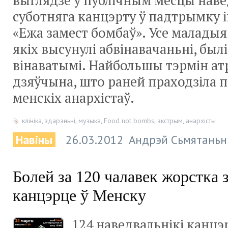
выглядзе ў публічным месцы наве
суботняга канцэрту ў падтрымку
«Ежа замест бомбаў». Усе маладыя
якіх высунулі абвінавачаньні, бы
вінаватымі. Найбольшы тэрмін а
дзяўчына, што раней праходзіла п
менскіх анархістаў.
клініка
,
здарэньні
,
музыка
,
Food not bombs
,
экстрым
,
анархісты
Навіны
26.03.2012
Андрэй Сьмятаньн
Болей за 120 чалавек жорстка
канцэрце ў Менску
124 наведвальнікі канцэ