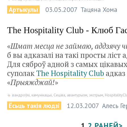
Артыкулы
03.05.2007
Тацяна Хома
The Hospitality Сlub - Клюб Га
«
Шмат месца не займаю, аддзячу ч
б вы адказалі на такі просты ліст
Для сяброў адной з самых цікавы
суполак
The Hospitality Сlub
адказ
«
Прыяжджай!
»
вандроўкі
,
камунікацыі
,
Сеціва
,
авантурызм
,
экстрым
,
HospitalityСl
Ёсьць такія людзі
12.03.2007
Алесь Г
1
2
РАНЕЙ>