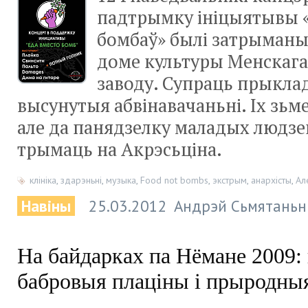
падтрымку ініцыятывы 
бомбаў» былі затрыманыя
доме культуры Менскага
заводу. Супраць прыклад
высунутыя абвінавачаньні. Іх зьм
але да панядзелку маладых людзе
трымаць на Акрэсьціна.
клініка
,
здарэньні
,
музыка
,
Food not bombs
,
экстрым
,
анархісты
,
Ал
Навіны
25.03.2012
Андрэй Сьмятаньн
На байдарках па Нёмане 2009: 
бабровыя плаціны і прыродныя