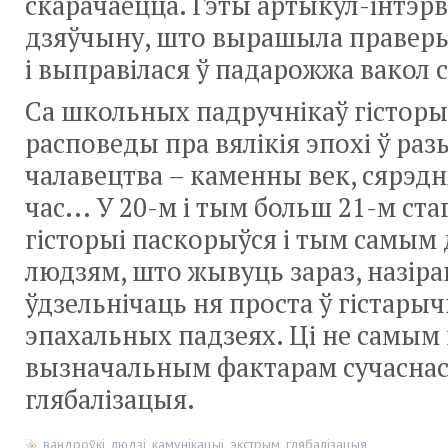
скарачаецца. Гэты артыкул-інтэр
дзяўчыну, што вырашыла праверыц
і выправілася ў падарожжа вакол с
Са школьных падручнікаў гісторыі
расповеды пра вялікія эпохі ў раз
чалавецтва – каменны век, сярэд
час... У 20-м і тым больш 21-м ста
гісторыі паскорыўся і тым самым
людзям, што жывуць зараз, назірац
ўдзельнічаць ня проста ў гістарыч
эпахальных падзеях. Ці не самым
вызначальным фактарам сучаснас
глябалізацыя.
вандроўкі
,
людзі
,
камунікацыі
,
экстрым
,
глябалізацыя