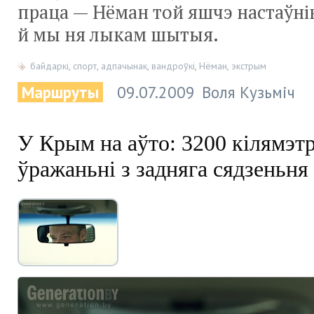
праца — Нёман той яшчэ настаўнік
й мы ня лыкам шытыя.
байдаркі
,
спорт
,
адпачынак
,
вандроўкі
,
Нёман
,
экстрым
Маршруты
09.07.2009
Воля Кузьміч
У Крым на аўто: 3200 кілямэтр
ўражаньні з задняга сядзеньня