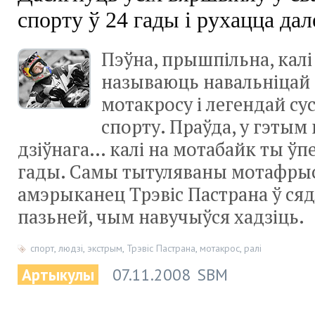
спорту ў 24 гады і рухацца дал
Пэўна, прышпільна, калі
называюць навальніцай
мотакросу і легендай су
спорту. Праўда, у гэтым
дзіўнага… калі на мотабайк ты ўп
гады. Самы тытуляваны мотафры
амэрыканец Трэвіс Пастрана ў сяд
пазьней, чым навучыўся хадзіць.
спорт
,
людзі
,
экстрым
,
Трэвіс Пастрана
,
мотакрос
,
ралі
Артыкулы
07.11.2008
SBM