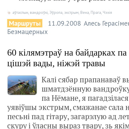
аўтаспын
,
вандроўкі
,
Эўропа
,
экстрым
,
Вена
,
Прага
,
Чэхія
Маршруты
11.09.2008
Алесь Герасіме
Безмацерных
60 кілямэтраў на байдарках па
цішэй вады, ніжэй травы
Калі сябар прапанаваў в
шматдзённую вандроўку
па Нёмане, я пагадзілася
уявіўшы экстрым, смажанае сала 
песьні пад гітару, загарэлую ад ле
скуру і ўласны выраз твару, зь які