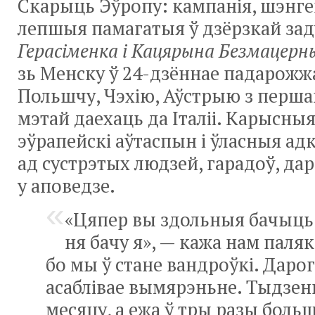
Скарыць Эўропу: кампанія, шэнге
лепшыя памагатыя ў дзёрзкай за
Герасіменка і Кацярына Безмацерн
зь Менску ў
24-дзённае
падарожжа
Польшчу, Чэхію, Аўстрыю з перш
мэтай даехаць да Італіі. Карысныя
эўрапейскі аўтаспын і ўласныя ад
ад сустрэтых людзей, гарадоў, да
у аповедзе.
«Цяпер вы здольныя бачыць 
ня бачу я», — кажа нам паляк
бо мы ў стане вандроўкі. Даро
асаблівае вымярэньне. Тыдзен
месяцу, а ежа ў тры разы боль