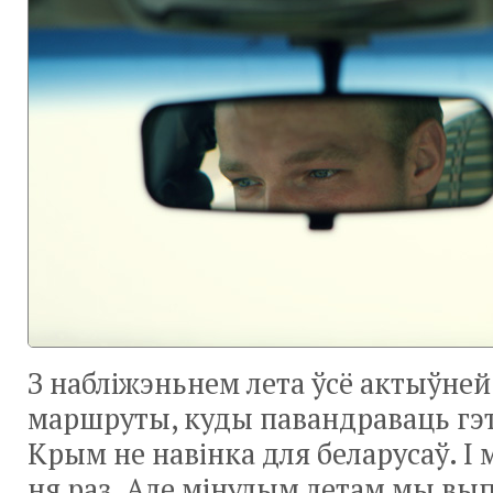
З набліжэньнем лета ўсё актыўне
маршруты, куды павандраваць гэ
Крым не навінка для беларусаў. І 
ня раз. Але мінулым летам мы вып