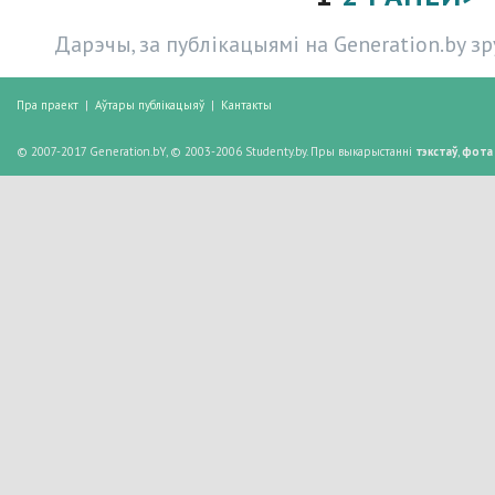
Дарэчы, за публікацыямі на Generation.by з
Пра праект
|
Аўтары публікацыяў
|
Кантакты
© 2007-2017 Generation.bY, © 2003-2006 Studenty.by. Пры выкарыстанні
тэкстаў
,
фота