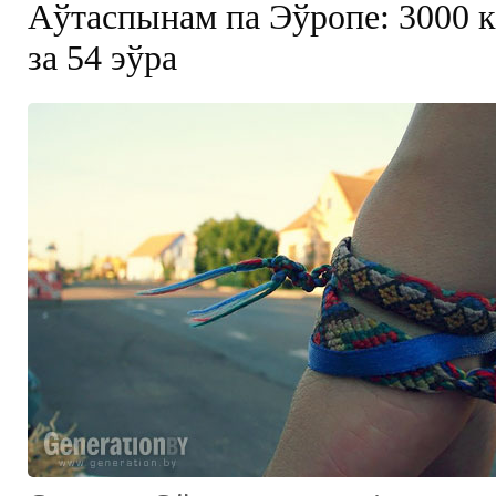
Аўтаспынам па Эўропе: 3000 к
за 54 эўра