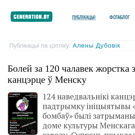
Алены Дубовік
Публікацыі па цэтліку:
:
Болей за 120 чалавек жорстка
канцэрце ў Менску
124 наведвальнікі канцэ
падтрымку ініцыятывы 
бомбаў» былі затрыманыя
доме культуры Менскага