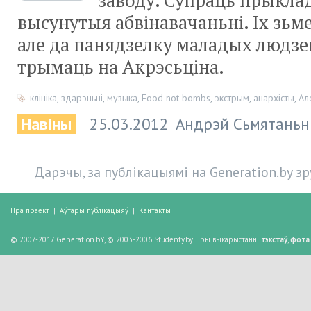
заводу. Супраць прыклад
высунутыя абвінавачаньні. Іх зьм
але да панядзелку маладых людзе
трымаць на Акрэсьціна.
клініка
,
здарэньні
,
музыка
,
Food not bombs
,
экстрым
,
анархісты
,
Ал
Навіны
25.03.2012
Андрэй Сьмятаньн
Дарэчы, за публікацыямі на Generation.by з
Пра праект
|
Аўтары публікацыяў
|
Кантакты
© 2007-2017 Generation.bY, © 2003-2006 Studenty.by. Пры выкарыстанні
тэкстаў
,
фота