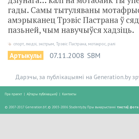
дзіўнага… калі на мотабайк ты ўп
гады. Самы тытуляваны мотафры
амэрыканец Трэвіс Пастрана ў сяд
пазьней, чым навучыўся хадзіць.
спорт
,
людзі
,
экстрым
,
Трэвіс Пастрана
,
мотакрос
,
ралі
Артыкулы
07.11.2008
SBM
Дарэчы, за публікацыямі на Generation.by з
Пра праект
|
Аўтары публікацыяў
|
Кантакты
© 2007-2017 Generation.bY, © 2003-2006 Studenty.by. Пры выкарыстанні
тэкстаў
,
фота