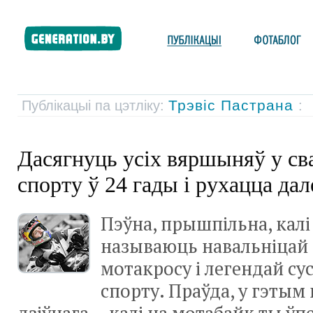
Трэвіс Пастрана
Публікацыі па цэтліку:
:
Дасягнуць усіх вяршыняў у сва
спорту ў 24 гады і рухацца дал
Пэўна, прышпільна, калі
называюць навальніцай
мотакросу і легендай су
спорту. Праўда, у гэтым