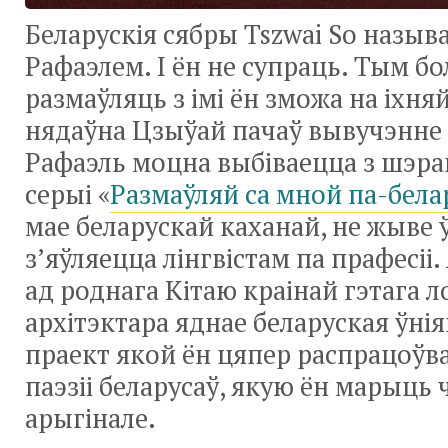
Беларускія сябры Tszwai So назыв
Рафаэлем. І ён не супраць. Тым б
размаўляць з імі ён зможа на іхн
нядаўна Цзыўай пачаў вывучэнне 
Рафаэль моцна выбіваецца з шэра
серыі «
Размаўляй са мной па-бела
мае беларускай каханай, не жыве ў 
з’яўляецца лінгвістам па прафесіі.
ад роднага Кітаю краінай гэтага 
архітэктара яднае беларуская ўнія
праект якой ён цяпер распрацоўва
паэзіі беларусаў, якую ён марыць 
арыгінале.