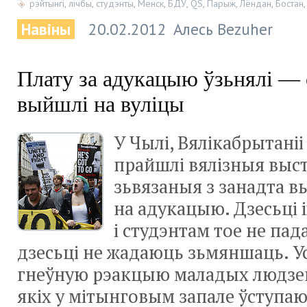
рэйтынгі
,
лічбы
,
студэнты
,
Менск
,
БДУ
,
QS
,
Парыж
,
Лёндан
,
Бостан
Навіны
20.02.2012
Алесь Bezuher
Плату за адукацыю ўзьнялі —
выйшлі на вуліцы
У Чылі, Вялікабрытаніі
прайшлі вялізныя выст
зьвязаныя з занадта в
на адукацыю. Дзесьці
і студэнтам тое не пад
дзесьці не жадаюць зьмяншаць. Ус
гнеўную рэакцыю маладых людзей
якіх у мітынговым запале ўступаюц