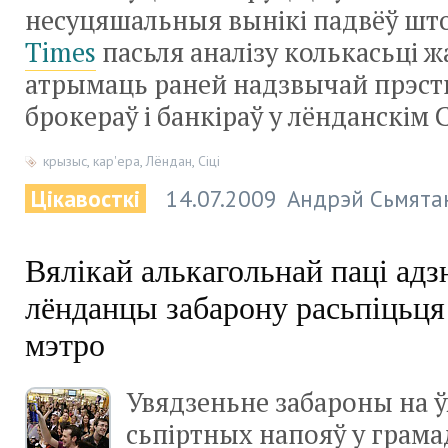
несуцяшальныя вынікі падвёў шт
Times
пасьля аналізу колькасьці 
атрымаць раней надзвычай прэс
брокераў і банкіраў у лёнданскім С
крызыс
,
кар'ера
,
Лёндан
,
Сіці
Цікавосткі
14.07.2009
Андрэй Сьмята
Вялікай алькагольнай паці адз
лёнданцы забарону расьпіцьця
мэтро
Увядзеньне забароны на 
сьпіртных напояў у грама