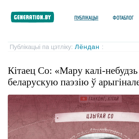
Лёндан
Публікацыі па цэтліку:
:
Кітаец Со: «Мару калі-небудзь
беларускую паэзію ў арыгінал