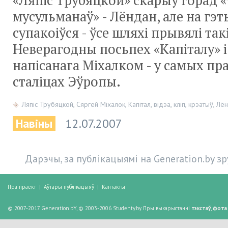
«Ляпіс Трубяцкой» скарыў горад «
мусульманаў» - Лёндан, але на гэ
супакоіўся - ўсе шляхі прывялі так
Неверагодны посьпех «Капіталу» і
напісанага Міхалком - у самых пр
сталіцах Эўропы.
Ляпіс Трубяцкой
,
Сяргей Міхалок
,
Капітал
,
відэа
,
кліп
,
крэатыў
,
Лён
Навіны
12.07.2007
Дарэчы, за публікацыямі на Generation.by з
Пра праект
|
Аўтары публікацыяў
|
Кантакты
© 2007-2017 Generation.bY, © 2003-2006 Studenty.by. Пры выкарыстанні
тэкстаў
,
фота