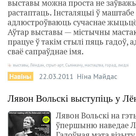
выставы можна проста не заўважы
растаптаць. Інсталяцыі ў маштабе 
адлюстроўваюць сучаснае жыцьцё 
Аўтар выставы — містычны мастак 
працуе ў такім стылі пяць гадоў, 
сваё сапраўднае імя.
выставы
,
Лёндан
,
стрыт-арт
,
Сьлінкачу
,
мастацтва
,
горад
,
людзі
Навіны
22.03.2011
Ніна Майдас
Лявон Вольскі выступіць у Лё
Лявон Вольскі на гэ
ўпершыню наведае Л
Галоўная мэта візыту