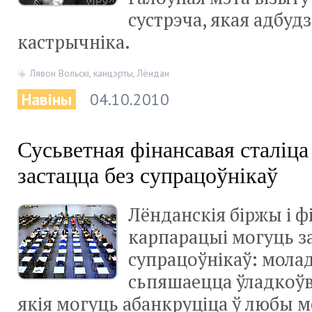
сустрэча, якая адбуд
кастрычніка.
Лявон Вольскі
,
канцэрты
,
Лёндан
Навіны
04.10.2010
Сусьветная фінансавая сталіц
застацца без супрацоўнікаў
Лёнданскія біржы і 
карпарацыі могуць з
супрацоўнікаў: молад
сьпяшаецца ўладкоўв
якія могуць абанкруціца ў любы м