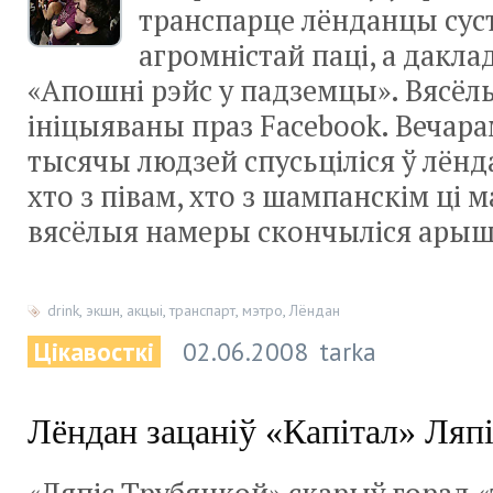
транспарце лёнданцы сус
агромністай паці, а дакла
«Апошні рэйс у падземцы». Вясё
ініцыяваны праз Facebook. Вечара
тысячы людзей спусьціліся ў лёнд
хто з півам, хто з шампанскім ці м
вясёлыя намеры скончыліся арыш
drink
,
экшн
,
акцыі
,
транспарт
,
мэтро
,
Лёндан
Цікавосткі
02.06.2008
tarka
Лёндан зацаніў «Капітал» Ляп