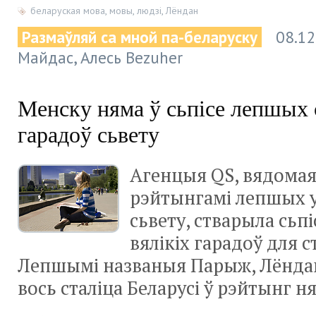
беларуская мова
,
мовы
,
людзі
,
Лёндан
Размаўляй са мной па-беларуску
08.12
Майдас, Алесь Bezuher
Менску няма ў сьпісе лепшых 
гарадоў сьвету
Агенцыя QS, вядомая 
рэйтынгамі лепшых у
сьвету, стварыла сьп
вялікіх гарадоў для с
Лепшымі названыя Парыж, Лёндан 
вось сталіца Беларусі ў рэйтынг ня