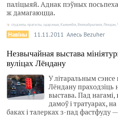
паліцыяй. Аднак пэўных посьпеха
ж дамагаюцца.
студэнты
,
пратэсты
,
здарэньні
,
Калюмбія
,
Вялікабрытанія
,
Лёндан
,
Навіны
11.11.2011
Алесь Bezuher
Незвычайная выстава мініятур
вуліцах Лёндану
У літаральным сэнсе 
Лёндану праходзіць 
выстава. Пад нагамі,
дамоў і тратуарах, н
баках і талерках з-пад фастфуду 