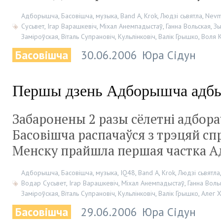
Адборышча
,
Басовішча
,
музыка
,
Band А
,
Krok
,
Людзі сьвятла
,
Nev
Сусьвет
,
Ігар Варашкевіч
,
Міхал Анемпадыстаў
,
Ганна Вольская
,
Зь
Заміроўская
,
Віталь Супрановіч
,
Кульлінковіч
,
Валік Грышко
,
Воля К
Басовішча
30.06.2006
Юра Сідун
Першы дзень Адборышча адбы
Забаронены 2 разы сёлетні адбор
Басовішча распачаўся з трэцяй сп
Менску прайшла першая частка 
Адборышча
,
Басовішча
,
музыка
,
IQ48
,
Band А
,
Krok
,
Людзі сьвятла
Водар Сусьвет
,
Ігар Варашкевіч
,
Міхал Анемпадыстаў
,
Ганна Воль
Заміроўская
,
Віталь Супрановіч
,
Кульлінковіч
,
Валік Грышко
,
Алег 
Басовішча
29.06.2006
Юра Сідун