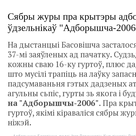
Сябры журы пра крытэры адб
ўдзельнікаў "Адборышча-2006
На дыстанцыі Басовішча засталося
37-мі заяўленых ад пачатку. Судзьд
кожны сваю 16-ку гуртоў, плюс да
што мусілі трапіць на лаўку запас
падсумаваньня гэтых дадзеных а
агульны сьпіс, гурты зь якога і б
на "Адборышчы-2006"
. Пра кры
гуртоў, якімі кіраваліся сябры жу
ніжэй.
Адборышча
,
Басовішча
,
людзі
,
Ігар Варашкевіч
,
Кульлінковіч
,
Вал