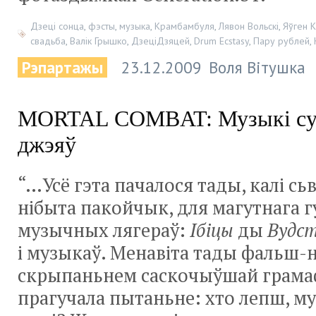
Дзеці сонца
,
фэсты
,
музыка
,
Крамбамбуля
,
Лявон Вольскі
,
Яўген 
свадьба
,
Валік Грышко
,
ДзеціДзяцей
,
Drum Ecstasy
,
Пару рублей
,
Рэпартажы
23.12.2009
Воля Вітушка
MORTAL COMBAT: Музыкі су
джэяў
“…Усё гэта пачалося тады, калі сь
нібыта пакойчык, для магутнага г
музычных лягераў:
Ібіцы
ды
Вудс
і музыкаў. Менавіта тады фальш-н
скрыпаньнем саскочыўшай грамаф
прагучала пытаньне: хто лепш, му