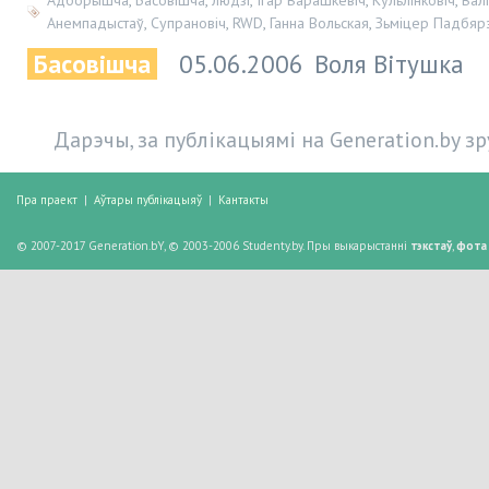
Анемпадыстаў
,
Супрановіч
,
RWD
,
Ганна Вольская
,
Зьміцер Падбярэ
Басовішча
05.06.2006
Воля Вітушка
Дарэчы, за публікацыямі на Generation.by з
Пра праект
|
Аўтары публікацыяў
|
Кантакты
© 2007-2017 Generation.bY, © 2003-2006 Studenty.by. Пры выкарыстанні
тэкстаў
,
фота