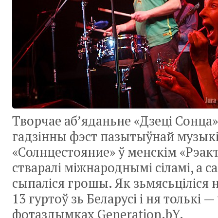
Творчае аб’яданьне «Дзеці Сонца»
гадзінны фэст пазытыўнай музык
«Солнцестояние» ў менскім «Рэак
стваралі міжнароднымі сіламі, а с
сыпаліся грошы. Як зьмясьціліся 
13 гуртоў зь Беларусі і ня толькі —
фотаздымках Generation.bY.