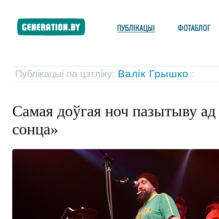
Валік Грышко
Публікацыі па цэтліку:
:
Самая доўгая ноч пазытыву ад
сонца»