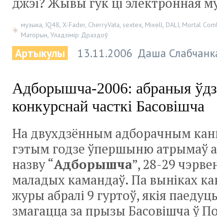
джэі? Жывы гук ці электронная м
музыка
,
IQ48
,
X-Fader
,
CherryVata
,
sextex
,
Мixell
,
DALI
,
Mortal Com
Маторын
,
Уладзімір Драздоў
Артыкулы
13.11.2006
Даша Слабчанк
Адборышча-2006: абраныя ўдз
конкурснай часткі Басовішча
На двухдзённым адборачным канцэ
гэтым годзе ўпершыню атрымаў 
назву “
Адборышча
”, 28-29 чэрве
маладых камандаў. Па выніках ка
журы абралі 9 гуртоў, якія паедуць
змагацца за прызы Басовішча ў П