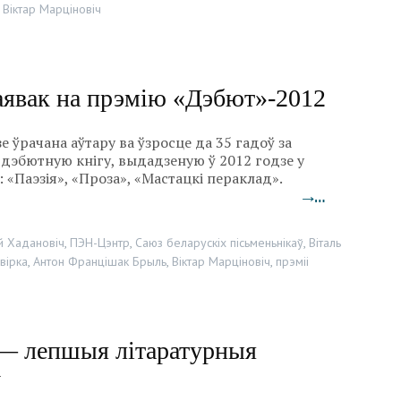
,
Віктар Марціновіч
явак на прэмію «Дэбют»-2012
е ўрачана аўтару ва ўзросце да 35 гадоў за
дэбютную кнігу, выдадзеную ў 2012 годзе у
 «Паэзія», «Проза», «Мастацкі пераклад».
→…
й Хадановіч
,
ПЭН-Цэнтр
,
Саюз беларускіх пісьменьнікаў
,
Віталь
вірка
,
Антон Францішак Брыль
,
Віктар Марціновіч
,
прэміі
 — лепшыя літаратурныя
у