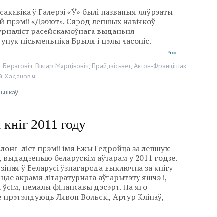
сакавіка ў Галерэі «Ў» былі названыя ляўрэаты
й прэміі «Дэбют». Сярод лепшых навічкоў
журналіст расейскамоўнага выданьня
 унук пісьменьніка Брыля і цэлы часопіс.
→…
 Бераговіч
,
Віктар Марціновіч
,
Прайдзісьвет
,
Антон-Францішак
й Хадановіч
,
ьнікаў
кніг 2011 году
лонг-ліст прэміі імя Ежы Гедройца за лепшую
, выдадзеныю беларускім аўтарам у 2011 годзе.
зіная ў Беларусі ўзнагарода выключна за кнігу
цае акрамя літаратурнага аўтарытэту яшчэ і,
 ўсім, немалы фінансавы дэсэрт. На яго
 прэтэндуюць Лявон Вольскі, Артур Клінаў,
→…