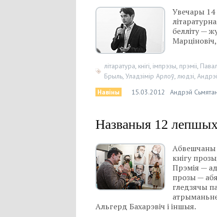
Увечары 14 
літаратурна
белліту — 
Марціновіч,
літаратура
,
кнігі
,
імпрэзы
,
прэміі
,
Павал
Брыль
,
Уладзімір Арлоў
,
людзі
,
Андрэ
Навіны
15.03.2012
Андрэй Сьмятан
Названыя 12 лепшых 
Абвешчаны 
кнігу прозы
Прэмія — ад
прозы — абя
гледзячы па
атрыманьне
Альгерд Бахарэвіч і іншыя.