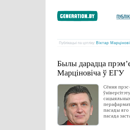
Віктар Марцінов
Публікацыі па цэтліку:
Былы дарадца прэм’е
Марціновіча ў ЕГУ
Сёння прэс
ўніверсітэт
сацыяльных 
перафармата
пасады яго 
пасада заст