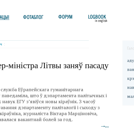
іч
:
Гал
ад
р-міністра Літвы заняў пасаду
ван
кр
на
-служба Еўрапейскага гуманітарнага
у паведаміла, што ў дэпартамента палітычных і
ма
навук ЕГУ з’явіўся новы кіраўнік. З часоў
вання дэпартаменту паліталогіі і сыходу з
кіраўніка, журналіста Віктара Марціновіча,
авалася вакантнай болей за год.
→…