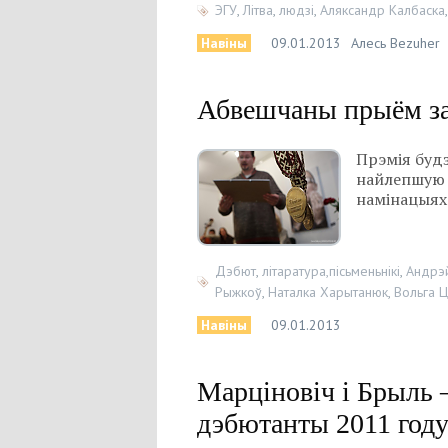
ЭГУ
,
Літва
,
людзі
,
Аляксандр Калбаска
Навіны
09.01.2013
Алесь Bezuher
Абвешчаны прыём за
Прэмія будз
найлепшую 
намінацыях:
Дэбют
,
літаратура,пісьменьнікі
,
Андрэ
Рыжкоў
,
Наталка Харытанюк
,
Вольга Ц
Навіны
09.01.2013
Марціновіч і Брыль
дэбютанты 2011 год