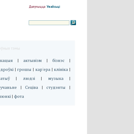
Далучыцца
Увайсьці
оўныя тэмы
укацыя
актывізм
бізнэс
|
|
|
дроўкі
грошы
кар'ера
клініка
|
|
|
|
эатыў
людзі
музыка
|
|
|
вучаньне
Сеціва
студэнты
|
|
|
люнкі
фота
|