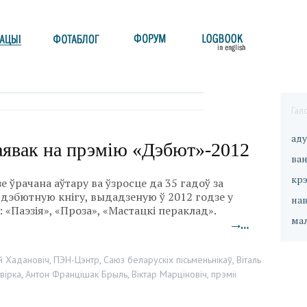
Гал
ад
явак на прэмію «Дэбют»-2012
ван
кр
е ўрачана аўтару ва ўзросце да 35 гадоў за
дэбютную кнігу, выдадзеную ў 2012 годзе у
на
 «Паэзія», «Проза», «Мастацкі пераклад».
ма
→…
й Хадановіч
,
ПЭН-Цэнтр
,
Саюз беларускіх пісьменьнікаў
,
Віталь
вірка
,
Антон Францішак Брыль
,
Віктар Марціновіч
,
прэміі