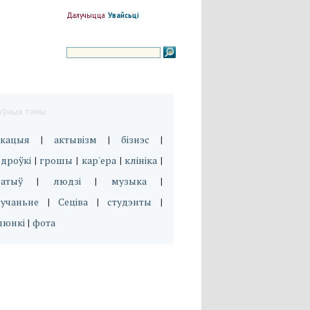
Далучыцца
Увайсьці
оўныя тэмы
укацыя
актывізм
бізнэс
|
|
|
дроўкі
грошы
кар'ера
клініка
|
|
|
|
эатыў
людзі
музыка
|
|
|
вучаньне
Сеціва
студэнты
|
|
|
люнкі
фота
|