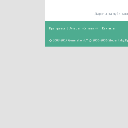
Дарэчы, за публікац
Пра праект
|
Аўтары публікацыяў
|
Кантакты
© 2007-2017 Generation.bY, © 2003-2006 Studenty.by.