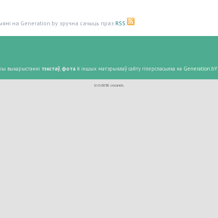
ыямі на Generation.by зручна сачыць праз
RSS
 Пры выкарыстанні
тэкстаў
,
фота
й іншых матэрыялаў сайту гіперспасылка на
Generation.bY
In 0.0056 seconds.