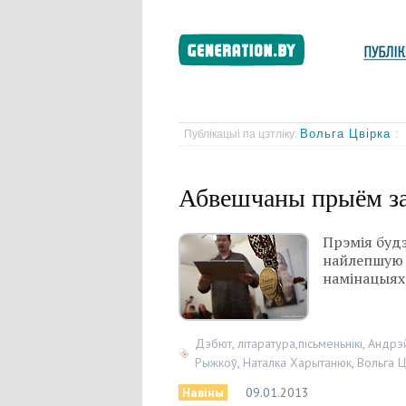
Вольга Цвірка
Публікацыі па цэтліку:
:
Абвешчаны прыём за
Прэмія будз
найлепшую 
намінацыях:
Дэбют
,
літаратура,пісьменьнікі
,
Андрэ
Рыжкоў
,
Наталка Харытанюк
,
Вольга Ц
Навіны
09.01.2013