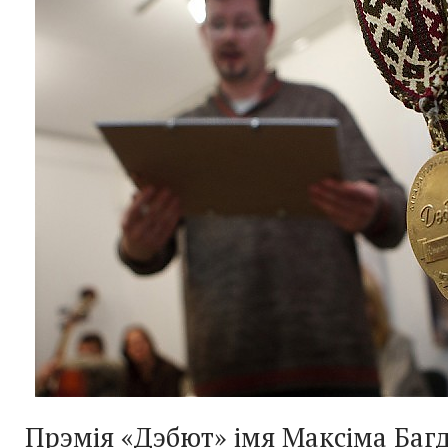
Прэмія «Дэбют» імя Максіма Баг