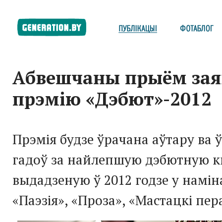
Абвешчаны прыём зая
прэмію «Дэбют»-2012
Прэмія будзе ўрачана аўтару ва ў
гадоў за найлепшую дэбютную кн
выдадзеную ў 2012 годзе у намі
«Паэзія», «Проза», «Мастацкі пе