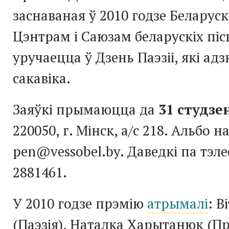
заснаваная ў 2010 годзе Беларус
Цэнтрам і Саюзам беларускіх піс
уручаецца ў Дзень Паэзіі, які ад
сакавіка.
Заяўкі прымаюцца да
31 студзе
220050, г. Мінск, а/с 218. Альбо на
pen@vessobel.by. Даведкі па тэле
2881461.
У 2010 годзе прэмію
атрымалі
: В
(Паэзія), Наталка Харытанюк (Пр