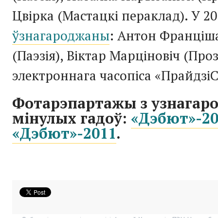
Цвірка (Мастацкі пераклад). У 20
ўзнагароджаны
: Антон Франціш
(Паэзія), Віктар Марціновіч (Про
электроннага часопіса «ПрайдзіС
Фотарэпартажы з узнагар
мінулых гадоў:
«Дэбют»-20
«Дэбют»-2011
.