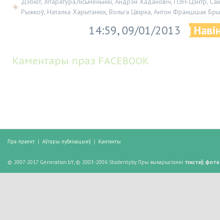
Дэбют
,
літаратура,пісьменьнікі
,
Андрэй Хадановіч
,
ПЭН-Цэнтр
,
Саю
Рыжкоў
,
Наталка Харытанюк
,
Вольга Цвірка
,
Антон Францішак Бры
14:59, 09/01/2013
| Наві
Каментары праз FACEBOOK
Пра праект
|
Аўтары публікацыяў
|
Кантакты
© 2007-2017 Generation.bY, © 2003-2006 Studenty.by. Пры выкарыстанні
тэкстаў
,
фота