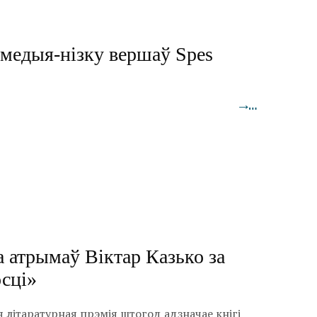
медыя-нізку вершаў Spes
→…
 атрымаў Віктар Казько за
осці»
літаратурная прэмія штогод адзначае кнігі