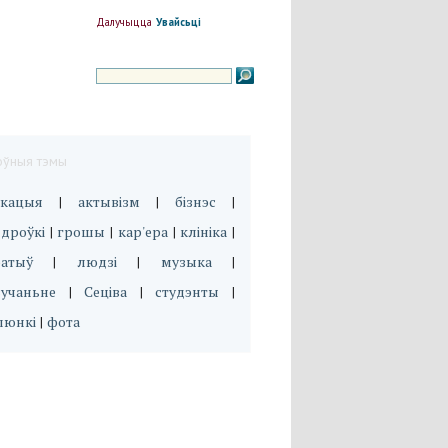
Далучыцца
Увайсьці
оўныя тэмы
укацыя
актывізм
бізнэс
|
|
|
дроўкі
грошы
кар'ера
клініка
|
|
|
|
эатыў
людзі
музыка
|
|
|
вучаньне
Сеціва
студэнты
|
|
|
люнкі
фота
|