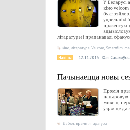
У Беларусі
кіно velcom
буктрэйлер
удзельнікі 
прэзентуюць
адмысловую
літаратуры і прапанавалі сфакус
кіно
,
літаратура
,
Velcom
,
Smartfilm
,
фэ
Навіны
12.11.2015
Юля Сакалоўск
Пачынаецца новы се
Прэмія пры
папяровую ц
мове ці пер
ўзросце да 
Дэбют
,
прэміі
,
літаратура