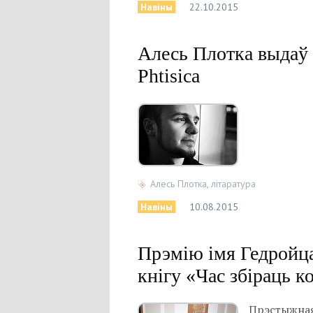
Навіны
22.10.2015
Алесь Плотка выдаў 
Phtisica
Алесь Плотка
,
літаратура
Навіны
10.08.2015
Прэмію імя Гедройца
кнігу «Час збіраць к
Прэстыжная 