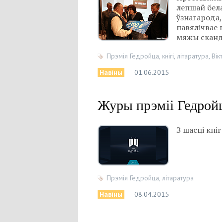
лепшай бел
ўзнагарода,
павялічвае 
мяжы сканд
Прэмія Гедройца
,
кнігі
,
літаратура
,
Вік
Навіны
01.06.2015
Журы прэміі Гедройц
З шасці кні
Прэмія Гедройца
,
літаратура
Навіны
08.04.2015