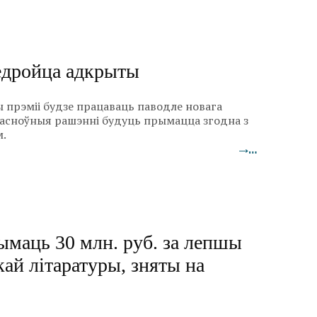
едройца адкрыты
 прэміі будзе працаваць паводле новага
асноўныя рашэнні будуць прымацца згодна з
м.
→…
ымаць 30 млн. руб. за лепшы
кай літаратуры, зняты на