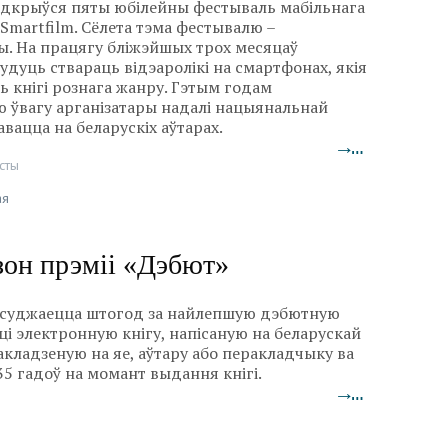
 адкрыўся пяты юбілейны фестываль мабільнага
 Smartfilm. Сёлета тэма фестывалю –
ы. На працягу бліжэйшых трох месяцаў
будуць ствараць відэаролікі на смартфонах, якія
 кнігі рознага жанру. Гэтым годам
 ўвагу арганізатары надалі нацыянальнай
авацца на беларускіх аўтарах.
→…
сты
ая
зон прэміі «Дэбют»
суджаецца штогод за найлепшую дэбютную
і электронную кнігу, напісаную на беларускай
акладзеную на яе, аўтару або перакладчыку ва
35 гадоў на момант выдання кнігі.
→…