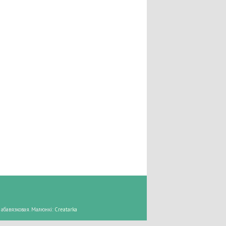
абавязковая. Малюнкі:
Creatarka