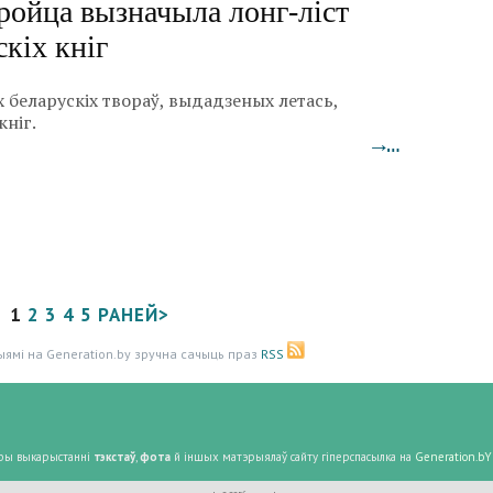
ройца вызначыла лонг-ліст
кіх кніг
 беларускіх твораў, выдадзеных летась,
кніг.
→…
1
2
3
4
5
РАНЕЙ>
ыямі на Generation.by зручна сачыць праз
RSS
 Пры выкарыстанні
тэкстаў
,
фота
й іншых матэрыялаў сайту гіперспасылка на
Generation.bY