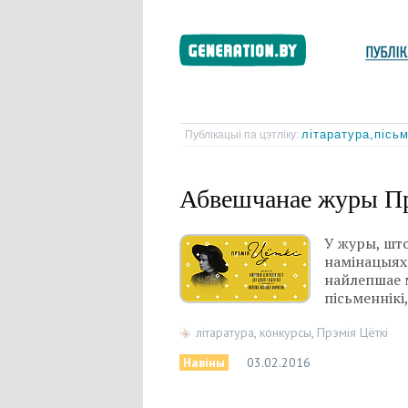
літаратура,пісь
Публікацыі па цэтліку:
Абвешчанае журы Пр
У журы, што
намінацыях:
найлепшае м
пісьменнікі
літаратура
,
конкурсы
,
Прэмія Цёткі
Навіны
03.02.2016