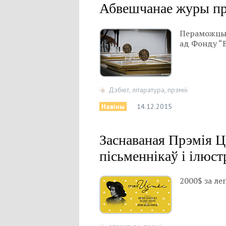
Абвешчанае журы пр
Пераможцы 
ад Фонду “В
Дэбют
,
літаратура
,
прэмііі
Навіны
14.12.2015
Заснаваная Прэмія Ц
пісьменнікаў і ілюст
2000$ за ле