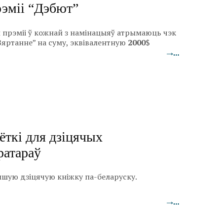
эміі “Дэбют”
прэміі ў кожнай з намінацыяў атрымаюць чэк
яртанне” на суму, эквівалентную
2000
$
→…
ёткі для дзіцячых
ратараў
пшую дзіцячую кніжку па-беларуску.
→…