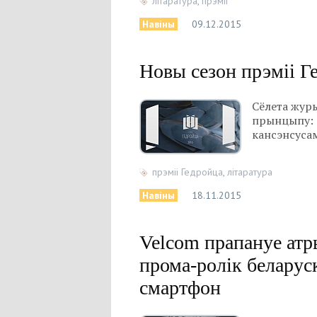
літаратура
,
прэміі
Навіны
09.12.2015
Новы сезон прэміі Г
Сёлета журы
прынцыпу: 
кансэнсуса
прэміі Гедройца
,
літаратура
Навіны
18.11.2015
Velcom прапануе атр
прома-ролік беларус
смартфон