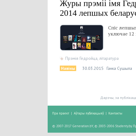
Журы прэміі імя Гед
2014 лепшых беларус
Спіс лепшых
уключае 12 
Прэмія Гедройца
,
літаратура
Навіны
30.03.2015
Ганка Сушыла
Дарэчы, за публікац
Пра праект
|
Аўтары публікацыяў
|
Кантакты
© 2007-2017 Generation.bY, © 2003-2006 Studenty.by.