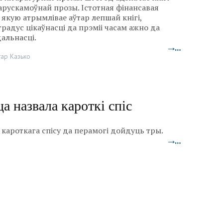
арускамоўнай прозы. Істотная фінансавая
 якую атрымлівае аўтар лепшай кнігі,
градус цікаўнасці да прэміі часам ажно да
альнасці.
→…
тар Казько
а назвала кароткі спіс
г кароткага спісу да перамогі дойдуць тры.
→…