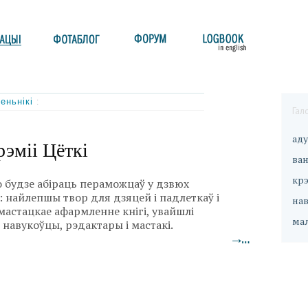
меньнікі
:
Гал
ад
эміі Цёткі
ван
кр
 будзе абіраць пераможцаў у дзвюх
 найлепшы твор для дзяцей і падлеткаў і
на
астацкае афармленне кнігі, увайшлі
ма
, навукоўцы, рэдактары і мастакі.
→…