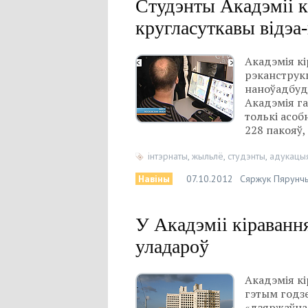
Студэнты Акадэміі к
кругласуткавы відэа
Акадэмія к
рэканструк
наноўадбуд
Акадэмія г
толькі асоб
228 пакояў,
інтэрнаты
,
жыльлё
,
студэнты
,
адукацы
Навіны
07.10.2012
Сяржук Пярунч
У Акадэміі кіравання
уладароў
Акадэмія кі
гэтым годз
«дзяржаўная