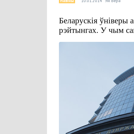
Навіны
10.01.2014
Уні Вера
Беларускія ўніверы 
рэйтынгах. У чым са