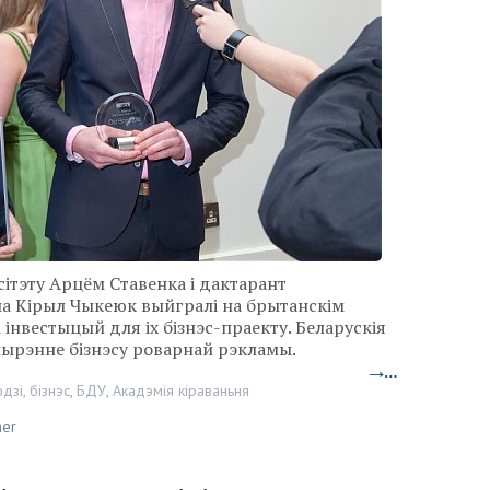
ітэту Арцём Ставенка і дактарант
на Кірыл Чыкеюк выйгралі на брытанскім
і інвестыцый для іх бізнэс-праекту. Беларускія
ырэнне бізнэсу роварнай рэкламы.
→…
дзі
,
бізнэс
,
БДУ
,
Акадэмія кіраваньня
her