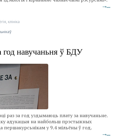
→…
ёгія
,
клініка
ьнікаў
а год навучаньня ў БДУ
ці раз за год уздымаюць плату за навучаньне.
ніку адукацыя на найбольш прэстыжных
 першакурсьнікам у 9.4 мільёны ў год.
→…