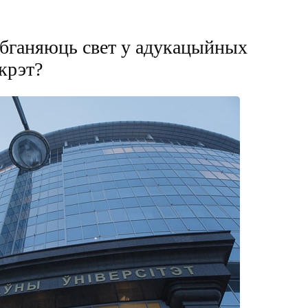
абганяюць свет у адукацыйных
крэт?