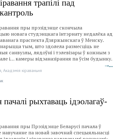
іравання трапілі пад
-кантроль
іравання пры прэзідэнце скончыла
цыю новага студэнцкага інтэрнату недалёка ад
аванага праспекта Дзяржынскага ў Менску.
анарыцца тым, што здолела размесціць не
ныя санвузлы, лядоўні і тэлевізары ў кожным з
 але і… камеры відэаназірання па ўсім будынку.
→…
я
,
Акадэмія кіраваньня
ык
 пачалі рыхтаваць ідэолагаў-
равання пры Прэзідэнце Беларусі пачала ў
е навучанне па новай завочнай спецыяльнасці
 ідэалогія і кіраванне чалавечымі рэсурсамі».