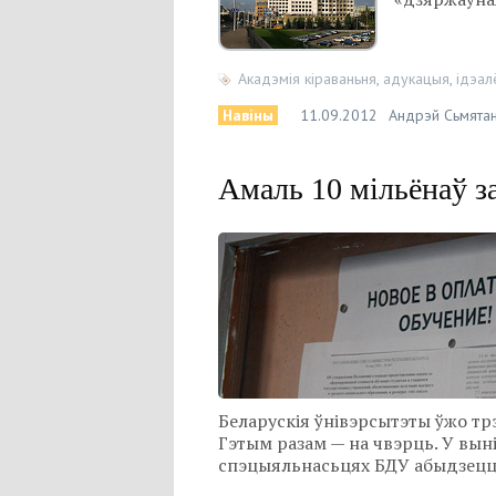
Акадэмія кіраваньня
,
адукацыя
,
ідэал
Навіны
11.09.2012
Андрэй Сьмятан
Амаль 10 мільёнаў з
Беларускія ўнівэрсытэты ўжо трэ
Гэтым разам — на чвэрць. У вы
спэцыяльнасьцях БДУ абыдзецца