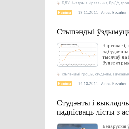
БДУ
,
Акадэмія кіраваньня
,
БрДУ
,
гро
Навіны
18.11.2011
Алесь Bezuher
Стыпэндыі ўздымуць
Чарговае і,
адбудзецца 
тысячаў да 
будзе атрым
стыпэндыі
,
грошы
,
студэнты
,
адукацы
Навіны
14.10.2011
Алесь Bezuher
Студэнты і выкладч
падпісваць лісты з 
Беларускія