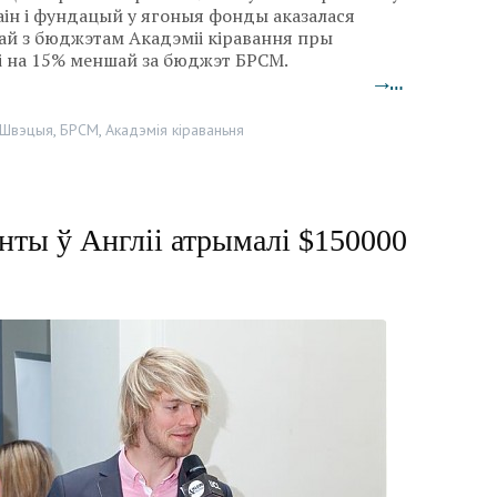
аін і фундацый у ягоныя фонды аказалася
ай з бюджэтам Акадэміі кіравання пры
 і на 15% меншай за бюджэт БРСМ.
→…
Швэцыя
,
БРСМ
,
Акадэмія кіраваньня
энты ў Англіі атрымалі $150000