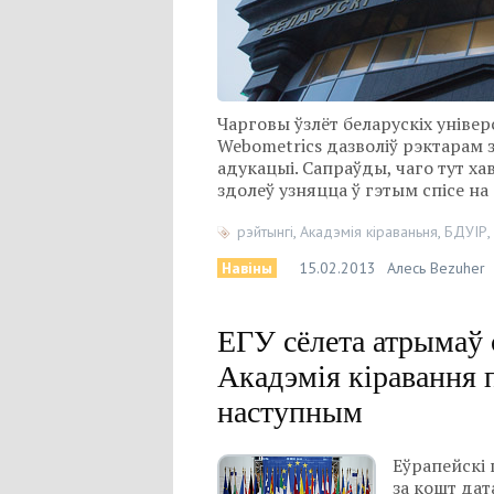
Чарговы ўзлёт беларускіх уніве
Webometrics дазволіў рэктарам 
адукацыі. Сапраўды, чаго тут ха
здолеў узняцца ў гэтым спісе на 
рэйтынгі
,
Акадэмія кіраваньня
,
БДУІР
,
Навіны
15.02.2013
Алесь Bezuher
ЕГУ сёлета атрымаў 
Акадэмія кіравання 
наступным
Еўрапейскі 
за кошт дат