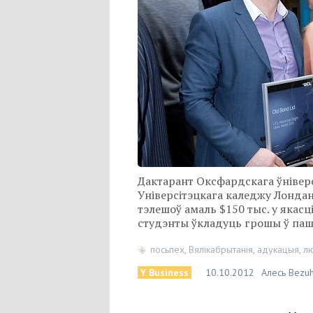
Дактарант Оксфардскага ўніверс
Універсітэцкага каледжу Лонда
тэлешоў амаль $150 тыс. у якасц
студэнты ўкладуць грошы ў паш
посьпех
,
Вялікабрытанія
,
адукацыя
,
лю
Y Business
10.10.2012
Алесь Bezu