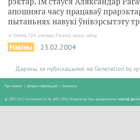
рэктар. Ім стаўся Аляксандар Рагач
апошняга часу працаваў прарэкта
пытаньнях навукі ўнівэрсытэту тр
Гомель
,
ГДУ
,
рэктары
,
Рагачоў
,
людзі
,
хабар
Навіны
23.02.2004
Дарэчы, за публікацыямі на Generation.by з
Пра праект
|
Аўтары публікацыяў
|
Кантакты
© 2007-2017 Generation.bY, © 2003-2006 Studenty.by. Пры выкарыстанні
тэкстаў
,
фота