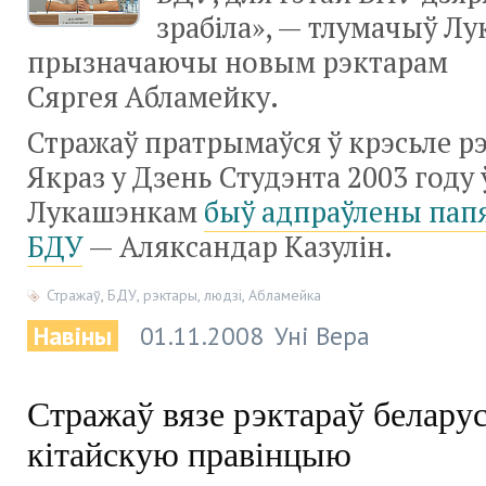
зрабіла», — тлумачыў Лу
прызначаючы новым рэктарам
Сяргея Абламейку.
Стражаў пратрымаўся ў крэсьле рэ
Якраз у Дзень Студэнта 2003 году 
Лукашэнкам
быў адпраўлены папя
БДУ
— Аляксандар Казулін.
Стражаў
,
БДУ
,
рэктары
,
людзі
,
Абламейка
Навіны
01.11.2008
Уні Вера
Стражаў вязе рэктараў белару
кітайскую правінцыю