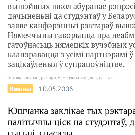
вышэйшых школ абуранае рэпрэсі
дачыненьні да студэнтаў у Белару
заяве канфэрэнцыі рэктараў вы
Нямеччыны гаворыцца пра неаб
гатоўнасьць нямецкіх вучэбных у
каапэравацца з усімі партнэрамі ў 
зацікаўленыя ў супрацоўніцтве.
салідарнасьць
,
рэктары
,
Нямеччына
,
студэнты
,
палітыка
Навіны
10.05.2006
Юшчанка заклікае тых рэктара
палітычны ціск на студэнтаў, 
сысьці з пасады