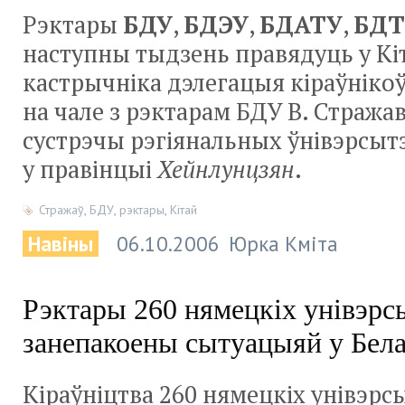
Рэктары
БДУ
,
БДЭУ
,
БДАТУ
,
БДТ
наступны тыдзень правядуць у Кіта
кастрычніка дэлегацыя кіраўнікоў
на чале з рэктарам БДУ В. Стража
сустрэчы рэгіянальных ўнівэрсытэ
у правінцыі
Хейнлунцзян
.
Стражаў
,
БДУ
,
рэктары
,
Кітай
Навіны
06.10.2006
Юрка Кміта
Рэктары 260 нямецкіх унівэрс
занепакоены сытуацыяй у Бела
Кіраўніцтва 260 нямецкіх унівэрсы