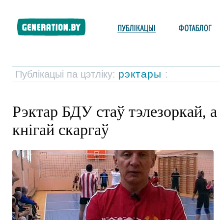
рэктары
Публікацыі па цэтліку:
:
Рэктар БДУ стаў тэлезоркай, а
кнігай скаргаў