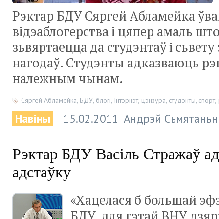
Рэктар БДУ Сяргей Абламейка ўва
відэаблогерства і цяпер амаль ш
зьвяртаецца да студэнтаў і сьвету
нагодаў. Студэнты адказваюць рэ
належным чынам.
Сяргей Абламейка
,
БДУ
,
блогі
,
Інтэрнэт
,
цэнзура
,
студэнты
,
спорт
,
Навіны
15.02.2011
Андрэй Сьмятаньн
Рэктар БДУ Васіль Стражаў а
адстаўку
«Хацелася б большай эф
БДУ, для гэтай ВНУ дзя