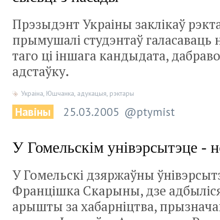
Прэзыдэнт Украіны заклікаў рэкта
прымушалі студэнтаў галасаваць н
таго ці іншага кандыдата, дабрав
адстаўку.
Украіна
,
Юшчанка
,
адукацыя
,
рэктары
Навіны
25.03.2005
@ptymist
У Гомельскім унівэрсытэце - 
У Гомельскі дзяржаўны ўнівэрсыт
Францішка Скарыны, дзе адбыліс
арышты за хабарніцтва, прызнач