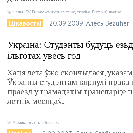
мэдыі
,
TV
,
Euronews
,
журналістыка
,
Украіна
,
Віктар Юшчанка
Цікавосткі
20.09.2009
Алесь Bezuher
Украіна: Студэнты будуць езьд
ільготах увесь год
Хаця лета ўжо скончылася, указа
Ўкраіны студэнтам вярнулі права 
праезд у грамадзкім транспарце 
летніх месяцаў.
Украіна
,
ільготы
,
Юшчанка