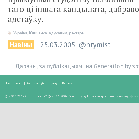
таго ці іншага кандыдата, дабрав
адстаўку.
Украіна
,
Юшчанка
,
адукацыя
,
рэктары
Навіны
25.03.2005
@ptymist
Дарэчы, за публікацыямі на Generation.by з
Пра праект
|
Аўтары публікацыяў
|
Кантакты
© 2007-2017 Generation.bY, © 2003-2006 Studenty.by. Пры выкарыстанні
тэкстаў
,
фота