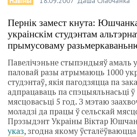
Навіны
18.09.2007
Даша Слабчанка
Пернік замест кнута: Юшчанк
украінскім студэнтам альтэрн
прымусоваму разьмеркаваньн
Павелічэньне стыпэндыяў амаль у
паловай разы атрымаюць 1000 укр
студэнтаў, якія пагодзяцца па за
адпрацаваць па спэцыяльнасьці ў
мясцовасьці 5 год. З мэтаю заахв
моладзі да працы ў сельскай мясц
Прэзыдэнт Украіны Віктар Юшчан
указ
, згодна якому ўсталёўваюцц