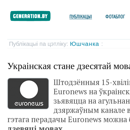
Юшчанка
Публікацыі па цэтліку:
:
Украінская стане дзесятай мо
Штодзённыя
15-хвіл
Euronews на ўкраінс
зьявяцца на агульн
дзяржаўным канале в
гэтага перадачы Euronews можна 
дзевяці мовах
.