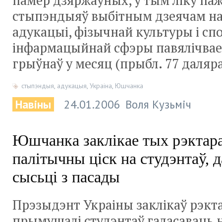
памер дзяржаўных, у тым ліку па
стыпэндыяў выбітным дзеячам нав
адукацыі, фізычнай культуры і спо
інфармацыйнай сфэры павялічвае
грыўнаў у месяц (прыбл. 77 даляр
стыпэндыя
,
адукацыя
,
Украіна
,
Юшчанка
Навіны
24.01.2006
Воля Кузьміч
Юшчанка заклікае тых рэктара
палітычны ціск на студэнтаў, 
сысьці з пасады
Прэзыдэнт Украіны заклікаў рэкта
прымушалі студэнтаў галасаваць н