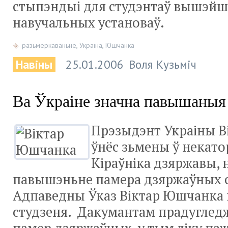
стыпэндыі для студэнтаў вышэй
навучальных установаў.
разьмеркаваньне
,
Украіна
,
Юшчанка
Навіны
25.01.2006
Воля Кузьміч
Ва Ўкраіне значна павышаныя
Прэзыдэнт Украіны 
ўнёс зьмены ў некат
Кіраўніка дзяржавы, 
павышэньне памера дзяржаўных 
Адпаведны Ўказ Віктар Юшчанка 
студзеня. Дакумантам прадуглед