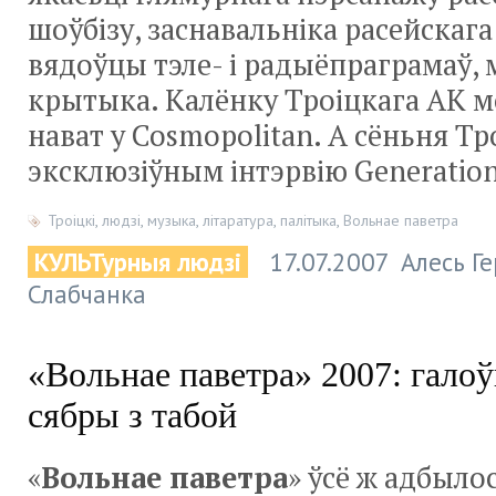
шоўбізу, заснавальніка расейскага
вядоўцы тэле- і радыёпраграмаў,
крытыка. Калёнку Троіцкага АК м
нават у Cosmopolitan. А сёньня Тро
эксклюзіўным інтэрвію Generation
Троіцкі
,
людзі
,
музыка
,
літаратура
,
палітыка
,
Вольнае паветра
КУЛЬТурныя людзі
17.07.2007
Алесь Г
Слабчанка
«Вольнае паветра» 2007: галоў
сябры з табой
«
Вольнае паветра
» ўсё ж адбылос