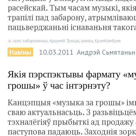
расейскай. Тым часам музыкі, які
трапілі пад забарону, атрымліва
пацьверджаньні існаваньня такога
сьпіс забароненых
,
Арцемій Троіцкі
,
клініка
,
Крамбамбуля
Навіны
10.03.2011
Андрэй Сьмятаньн
Якія пэрспэктывы фармату «м
грошы» ў час інтэрнэту?
Канцэпцыя «музыка за грошы» імк
сваю актуальнасьць. З разьвіцьцё
тэхналёгіяў прыбыткі ад продажу
паступова падаюць. Заходнія зор