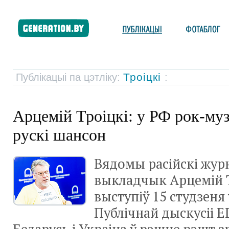
Троіцкі
Публікацыі па цэтліку:
:
Арцемій Троіцкі: у РФ рок-му
рускі шансон
Вядомы расійскі журн
выкладчык Арцемій Т
выступіў 15 студзеня 
Публічнай дыскусіі Е