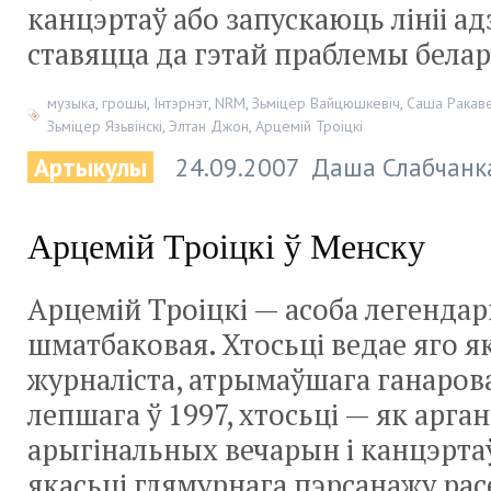
канцэртаў або запускаюць лініі ад
ставяцца да гэтай праблемы белар
музыка
,
грошы
,
Інтэрнэт
,
NRM
,
Зьміцер Вайцюшкевіч
,
Саша Ракав
Зьміцер Язьвінскі
,
Элтан Джон
,
Арцемій Троіцкі
Артыкулы
24.09.2007
Даша Слабчанк
Арцемій Троіцкі ў Менску
Арцемій Троіцкі — асоба легендар
шматбаковая. Хтосьці ведае яго я
журналіста, атрымаўшага ганаров
лепшага ў 1997, хтосьці — як арган
арыгінальных вечарын і канцэрта
якасьці глямурнага пэрсанажу рас