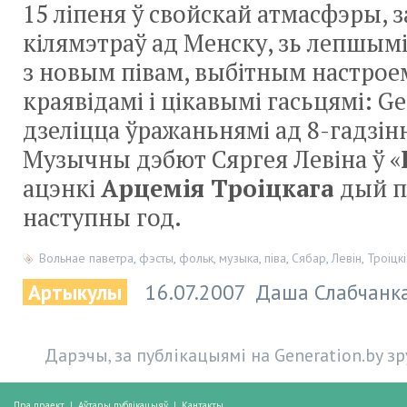
15 ліпеня ў свойскай атмасфэры, з
кілямэтраў ад Менску, зь лепшымі
з новым півам, выбітным настро
краявідамі і цікавымі гасьцямі: Ge
дзеліцца ўражаньнямі ад 8-гадзінн
Музычны дэбют Сяргея Левіна ў «
ацэнкі
Арцемія Троіцкага
дый п
наступны год.
Вольнае паветра
,
фэсты
,
фольк
,
музыка
,
піва
,
Сябар
,
Левін
,
Троіцкі
Артыкулы
16.07.2007
Даша Слабчанк
Дарэчы, за публікацыямі на Generation.by з
Пра праект
|
Аўтары публікацыяў
|
Кантакты