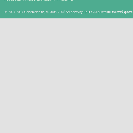
© 2007-2017 Generation.bY, © 2003-2006 Studenty.by. Пры выкарыстанні
тэкстаў
,
фота