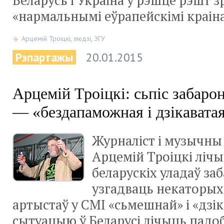
Беларусь і Украіна ў рэшце рэшт 
«нармальнымі еўрапейскімі краіна
Арцемій Троіцкі
,
людзі
,
ЭГУ
Рэпартажы
20.01.2015
Арцемій Троіцкі: сьпіс забар
— «бездапаможная і дзікавата
Журналіст і музычн
Арцемій Троіцкі ліч
беларускіх уладаў за
узгадваць некаторых
артыстаў у СМІ «сьмешнай» і «дзік
сытуацыю ў Беларусі лічыць падо