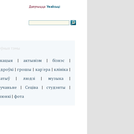
Далучыцца
Увайсьці
оўныя тэмы
укацыя
актывізм
бізнэс
|
|
|
дроўкі
грошы
кар'ера
клініка
|
|
|
|
эатыў
людзі
музыка
|
|
|
вучаньне
Сеціва
студэнты
|
|
|
люнкі
фота
|