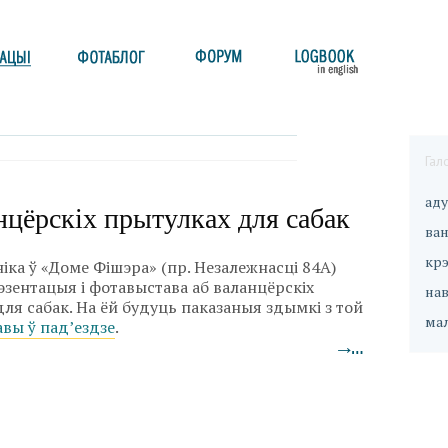
Гал
ад
нцёрскіх прытулках для сабак
ван
кр
іка ў «Доме Фішэра» (пр. Незалежнасці 84А)
зентацыя і фотавыстава аб валанцёрскіх
на
ля сабак. На ёй будуць паказаныя здымкі з той
ма
вы ў пад’ездзе
.
→…