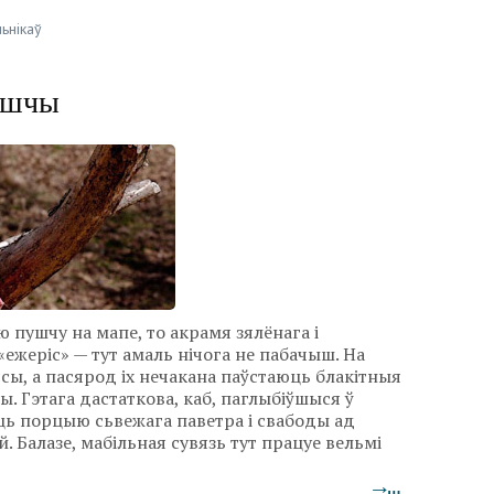
ьнікаў
пушчы
 пушчу на мапе, то акрамя зялёнага і
 «ежеріс» — тут амаль нічога не пабачыш. На
сы, а пасярод іх нечакана паўстаюць блакітныя
оты. Гэтага дастаткова, каб, паглыбіўшыся ў
ць порцыю сьвежага паветра і свабоды ад
 Балазе, мабільная сувязь тут працуе вельмі
→…