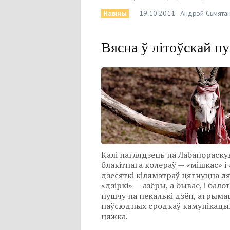
Навіны
19.10.2011
Андрэй Сьмятан
Вясна ў літоўскай 
Калі паглядзець на Лабанораскую
блакітнага колераў — «мішкас» і
дзесяткі кілямэтраў цягнуцца ля
«дзіркі» — азёры, а бывае, і бал
пушчу на некалькі дзён, атрыма
паўсюдных сродкаў камунікацый.
цяжка.