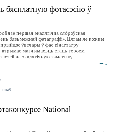
ь бясплатную фотасэсію ў
пройдзе першая экалягічна сяброўская
ень бязьмежнай фатаграфіі». Цягам яе кожны
прыйдзе ўвечары ў фае кінатэатру
 атрымае магчымасьць стаць героем
асэсіі на экалягічную тэматыку.
→…
к
ьнікаў
отаконкурсе National