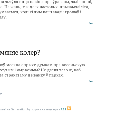
я зьяўляюцца навіны пра ўраганы, заліваньні,
. На жаль, мы да іх настолькі прызвычаіліся,
умваемся, колькі яны каштавалі: грошаў і
яў.
→…
 мяняе колер?
назоў месяца спрыяе думкам пра восеньскую
 жоўтым і чырвоным? Не дзеля таго ж, каб
па стракатаму дыванку ў парках.
→…
ын
ыямі на Generation.by зручна сачыць праз
RSS