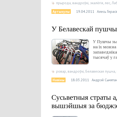
прырода
,
вандроўкі
,
экалёгія
,
лес
,
Ла
Артыкулы
19.04.2011
Алесь Герас
У Белавескай пушчы 
У Пушчы зья
на іх можна
запаведніка
тысячаў у га
ровар
,
вандроўкі
,
Белавеская пушча
,
Навіны
18.03.2011
Андрэй Сьмятан
Сусьветныя страты а
вышэйшыя за бюджэт