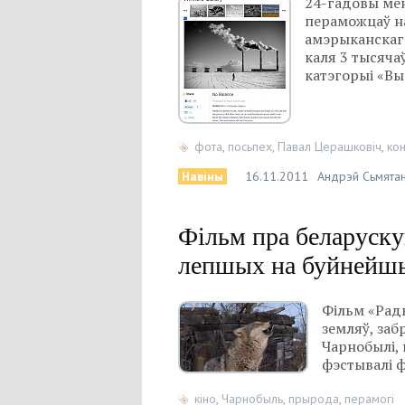
24-гадовы мен
пераможцаў на
амэрыканскага
каля 3 тысяча
катэгорыі «Вык
фота
,
посьпех
,
Павал Церашковіч
,
ко
Навіны
16.11.2011
Андрэй Сьмятан
Фільм пра беларуск
лепшых на буйнейш
Фільм «Рад
земляў, за
Чарнобылі,
фэстывалі ф
кіно
,
Чарнобыль
,
прырода
,
перамогі