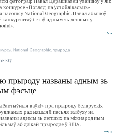
скі фатограф Павал Церашкавец увайшоў у лік
 конкурсе «Погляд на ўстойлівасьць»
 часопісу National Geographic. Павал абышоў
ў канкурэнтаў і стаў адным зь лепшых у
лікі».
→…
нкурсы
,
National Geographic
,
прырода
ьнікаў
ую прыроду названы адным зь
ым фэсьце
ыёактыўныя ваўкі» пра прыроду беларускіх
бруджаных радыяцыяй пасьля выбуху на
 названы адным зь лепшых на міжнародным
ільмаў аб дзікай прыродзе ў ЗША.
→…