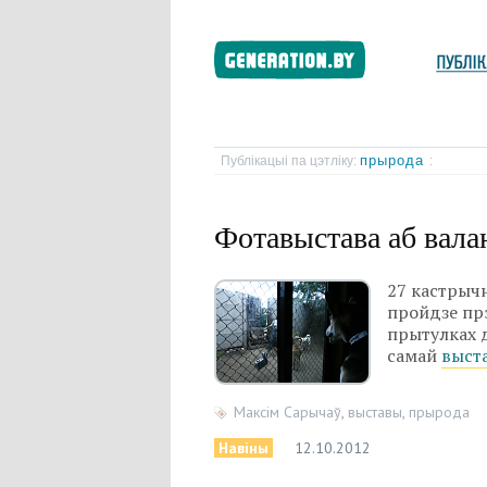
прырода
Публікацыі па цэтліку:
:
Фотавыстава аб вала
27 кастрычн
пройдзе прэ
прытулках д
самай
выста
Максім Сарычаў
,
выставы
,
прырода
Навіны
12.10.2012