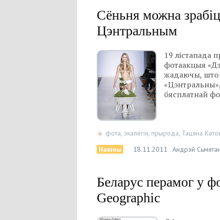
Сёньня можна зрабіц
Цэнтральным
19 лістапада 
фотаакцыя «Дз
жадаючы, што 
«Цэнтральны»,
бясплатнай фот
фота
,
экалёгія
,
прырода
,
Тацяна Като
Навіны
18.11.2011
Андрэй Сьмятан
Беларус перамог у ф
Geographic