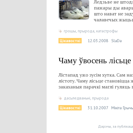
Ледзьве не штодн
пажары ды аварыі
што нават не зад
чалавечых жыцьц
грошы
,
прырода
,
катастрофы
Цікавосткі
12.03.2008
SlaDa
Чаму ўвосень лісьце
Лістапад ужо зусім хутка. Сам 
лістоту. Чаму лісьце становіцца
закаханыя парачкі маглі гуляць 
дасьледваньні
,
прырода
Цікавосткі
31.10.2007
Мікіта Грыч
Дарэчы, за публікац