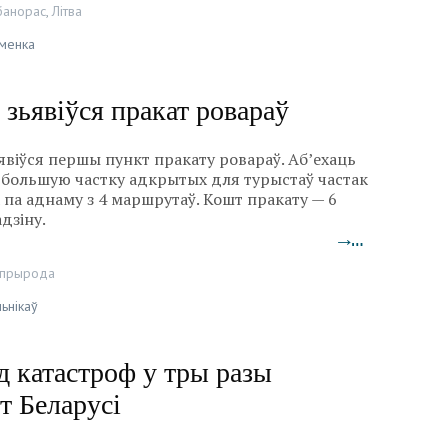
банорас
,
Літва
іменка
зьявіўся пракат ровараў
віўся першы пункт пракату ровараў. Аб’ехаць
 большую частку адкрытых для турыстаў частак
 па аднаму з 4 маршрутаў. Кошт пракату — 6
дзіну.
→…
прырода
ьнікаў
д катастроф у тры разы
 Беларусі