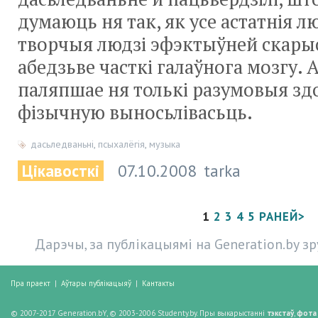
думаюць ня так, як усе астатнія лю
творчыя людзі эфэктыўней скар
абедзьве часткі галаўнога мозгу. 
паляпшае ня толькі разумовыя здо
фізычную выносьлівасьць.
дасьледваньні
,
псыхалёгія
,
музыка
Цікавосткі
07.10.2008
tarka
1
2
3
4
5
РАНЕЙ>
Дарэчы, за публікацыямі на Generation.by з
Пра праект
|
Аўтары публікацыяў
|
Кантакты
© 2007-2017 Generation.bY, © 2003-2006 Studenty.by. Пры выкарыстанні
тэкстаў
,
фота