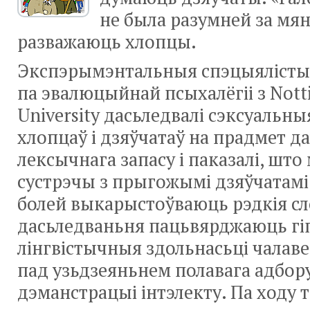
не была разумней за мян
разважаюць хлопцы.
Экспэрымэнтальныя спэцыялісты
па эвалюцыйнай псыхалёгіі з Not
University дасьледвалі сэксуальн
хлопцаў і дзяўчатаў на прадмет д
лексычнага запасу і паказалі, ш
сустрэчы з прыгожымі дзяўчатамі
болей выкарыстоўваюць рэдкія сл
дасьледваньня пацьвярджаюць гіп
лінгвістычныя здольнасьці чалаве
пад узьдзеяньнем полавага адбору
дэманстрацыі інтэлекту. Па ходу 