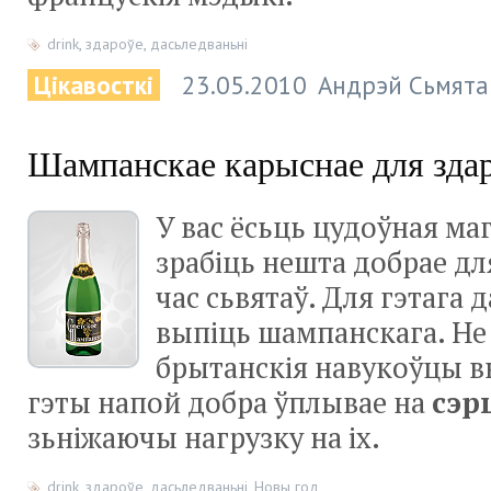
drink
,
здароўе
,
дасьледваньні
Цікавосткі
23.05.2010
Андрэй Сьмята
Шампанскае карыснае для зда
У вас ёсьць цудоўная м
зрабіць нешта добрае дл
час сьвятаў. Для гэтага 
выпіць шампанскага. Не
брытанскія навукоўцы вы
гэты напой добра ўплывае на
сэр
зьніжаючы нагрузку на іх.
drink
,
здароўе
,
дасьледваньні
,
Новы год