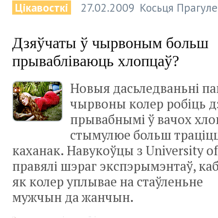
Цікавосткі
27.02.2009
Косьця Прагуле
Дзяўчаты ў чырвоным больш
прывабліваюць хлопцаў?
Новыя дасьледваньні па
чырвоны колер робіць д
прывабнымі ў вачох хлоп
стымулюе больш траціцц
каханак. Навукоўцы з University of
правялі шэраг экспэрымэнтаў, каб
як колер уплывае на стаўленьне
мужчын да жанчын.