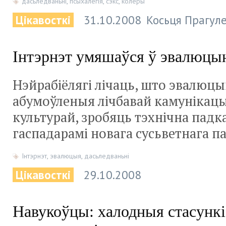
дасьледваньні
,
псыхалёгія
,
сэкс
,
колеры
Цікавосткі
31.10.2008
Косьця Прагуле
Інтэрнэт умяшаўся ў эвалюц
Нэйрабіёлягі лічаць, што эвалюц
абумоўленыя лічбавай камунікац
культурай, зробяць тэхнічна пад
гаспадарамі новага сусьветнага п
Інтэрнэт
,
эвалюцыя
,
дасьледваньні
Цікавосткі
29.10.2008
Навукоўцы: халодныя стасунк