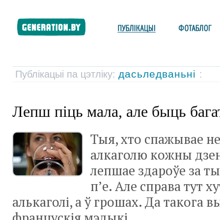
дасьледваньні
Публікацыі па цэтліку:
:
Лепш піць мала, але быць баг
Тыя, хто спажывае н
алкаголю кожны дзе
лепшае здароўе за тых
п’е. Але справа тут х
алькаголі, а ў грошах. Да такога 
францускія мэдыкі.