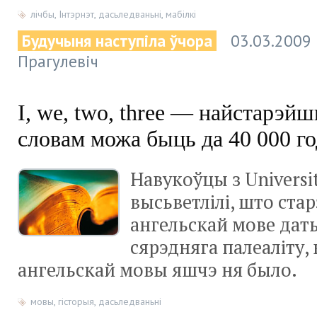
лічбы
,
Інтэрнэт
,
дасьледваньні
,
мабілкі
Будучыня наступіла ўчора
03.03.2009
Прагулевіч
I, we, two, three — найстарэй
словам можа быць да 40 000 го
Навукоўцы з Universit
высьветлілі, што ста
ангельскай мове дат
сярэдняга палеаліту, 
ангельскай мовы яшчэ ня было.
мовы
,
гісторыя
,
дасьледваньні