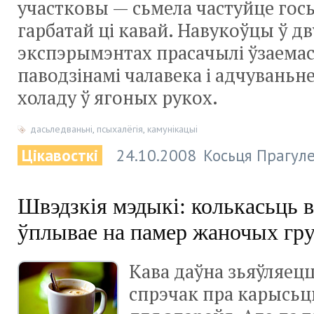
участковы — сьмела частуйце гос
гарбатай ці кавай. Навукоўцы ў дв
экспэрымэнтах прасачылі ўзаемас
паводзінамі чалавека і адчуваньн
холаду ў ягоных рукох.
дасьледваньні
,
псыхалёгія
,
камунікацыі
Цікавосткі
24.10.2008
Косьця Прагуле
Швэдзкія мэдыкі: колькасьць 
ўплывае на памер жаночых гру
Кава даўна зьяўляец
спрэчак пра карысь