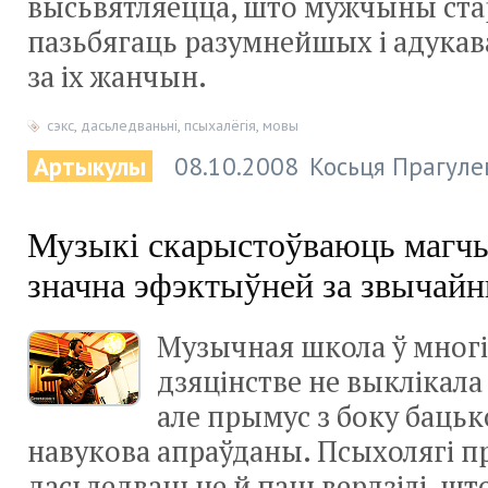
высьвятляецца, што мужчыны ст
пазьбягаць разумнейшых і адука
за іх жанчын.
сэкс
,
дасьледваньні
,
псыхалёгія
,
мовы
Артыкулы
08.10.2008
Косьця Прагуле
Музыкі скарыстоўваюць магчы
значна эфэктыўней за звычай
Музычная школа ў многіх
дзяцінстве не выклікала
але прымус з боку бацьк
навукова апраўданы. Псыхолягі п
дасьледваньне й пацьвердзілі, шт