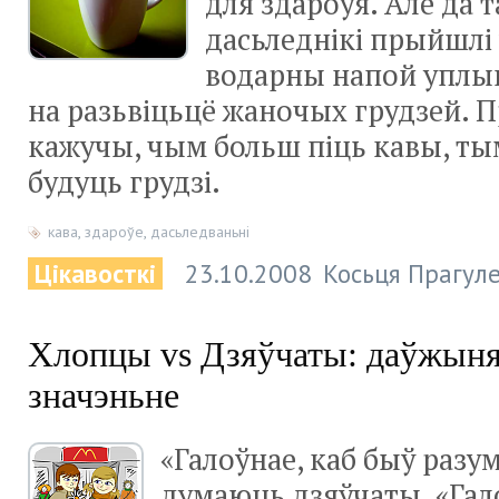
для здароўя. Але да
дасьледнікі прыйшл
водарны напой уплы
на разьвіцьцё жаночых грудзей. 
кажучы, чым больш піць кавы, т
будуць грудзі.
кава
,
здароўе
,
дасьледваньні
Цікавосткі
23.10.2008
Косьця Прагуле
Хлопцы vs Дзяўчаты: даўжыня
значэньне
«Галоўнае, каб быў разу
думаюць дзяўчаты. «Гал