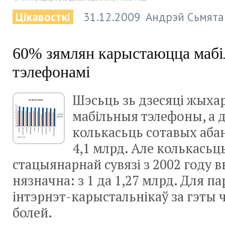
Цікавосткі
31.12.2009
Андрэй Сьмята
60% зямлян карыстаюцца маб
тэлефонамі
Шэсьць зь дзесяці жыха
мабільныя тэлефоны, а д
колькасьць сотавых аба
4,1 млрд. Але колькасьц
стацыянарнай сувязі з 2002 году в
нязначна: з 1 да 1,27 млрд. Для п
інтэрнэт-карыстальнікаў за гэты ч
болей.