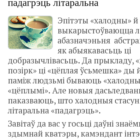
падагрэць літаральна
Эпітэты «халодны» й
выкарыстоўваюцца л
абазначэньня абстра
як абыякавасьць ці
добразычлівасьць. Да прыкладу, 
позірк» ці «цёплая ўсьмешка» ды й
паміж людзьмі бываюць «халодны
«цёплымі». Але новыя дасьледван
паказваюць, што халодныя стасун
літаральна «падагрэць».
Завітаў да вас у госьці даўні знаё
здымнай кватэры, камэндант інтэ