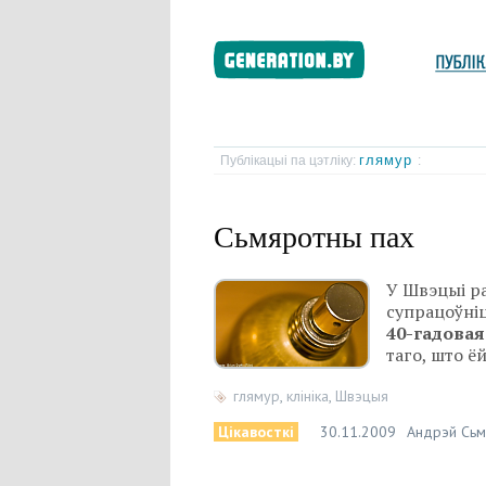
глямур
Публікацыі па цэтліку:
:
Сьмяротны пах
У Швэцыі р
супрацоўніц
40-гадовая
таго, што ё
глямур
,
клініка
,
Швэцыя
Цікавосткі
30.11.2009
Андрэй Сьм