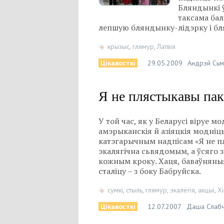
Бляндынкі 
таксама бал
лепшую
бляндынку-лідэрку
і
бл
крызыс
,
глямур
,
Латвія
Цікавосткі
29.05.2009
Андрэй Сьм
Я не плястыкавы пак
У той час, як у Беларусі віруе 
амэрыканскія й азіяцкія модніц
катэгарычным надпісам «Я не пл
экалягічна сьвядомым, а ўсяго 
кожным кроку. Хаця, баваўняныя
сталіцу – з боку Бабруйска.
сумкі
,
стыль
,
глямур
,
экалёгія
,
акцыі
,
Х
Цікавосткі
12.07.2007
Даша Слабч