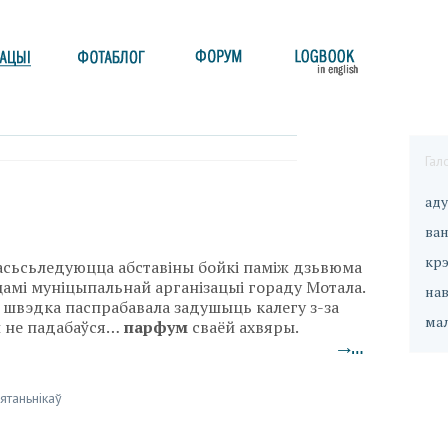
Гал
ад
ван
кр
асьсьледуюцца абставіны бойкі паміж дзьвюма
амі муніцыпальнай арганізацыі гораду Мотала.
на
швэдка паспрабавала задушыць калегу
з-за
ма
й не падабаўся…
парфум
сваёй ахвяры.
→…
ятаньнікаў