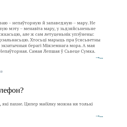
ваю – непаўторную й запаведную – мару. Не
ую мэту – менавіта мару, у зьдзяйсьненьне
яжкасьцю, але ж сам летуценьнік упэўнены:
 рэальнасьцю. Хтосьці марыць пра ўсясьветны
х экзатычныя берагі Міжземнага мора. А мая
. Непаўторная. Самая Лепшая ў Сьвеце Сумка.
→…
на
элефон?
, які пахне. Цяпер мабілку можна ня толькі
→…