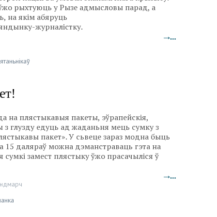
ўжо рыхтуюць у Рызе адмысловы парад, а
ь, на якім абяруць
яндынку-журналістку
.
→…
ятаньнікаў
ет!
мода на плястыкавыя пакеты, эўрапейскія,
ы з глузду едуць ад жаданьня мець сумку з
ястыкавы пакет». У сьвеце зараз модна быць
за 15 даляраў можна дэманстраваць гэта на
 сумкі замест плястыку ўжо прасачыліся ў
→…
індмарч
анка