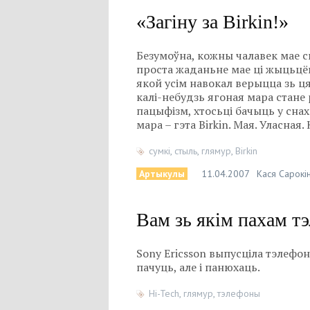
«Загіну за Birkin!»
Безумоўна, кожны чалавек мае с
проста жаданьне мае ці жыцьцёв
якой усім навокал верыцца зь ц
калі-небудзь ягоная мара стане
пацыфізм, хтосьці бачыць у сна
мара – гэта Birkin. Мая. Уласная
сумкі
,
стыль
,
глямур
,
Birkin
Артыкулы
11.04.2007
Кася Сарокі
Вам зь якім пахам т
Sony Ericsson выпусціла тэлефон
пачуць, але і панюхаць.
Hi-Tech
,
глямур
,
тэлефоны