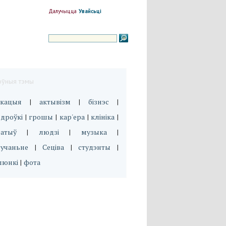
Далучыцца
Увайсьці
оўныя тэмы
укацыя
актывізм
бізнэс
|
|
|
дроўкі
грошы
кар'ера
клініка
|
|
|
|
эатыў
людзі
музыка
|
|
|
вучаньне
Сеціва
студэнты
|
|
|
люнкі
фота
|