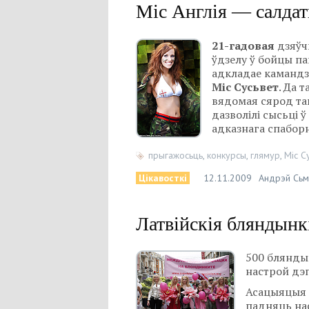
Міс Англія — салдат
21-гадовая
дзяўч
ўдзелу ў бойцы п
адкладае камандз
Міс Сусьвет
. Да 
вядомая сярод та
дазволілі сысьці 
адказнага спаборн
прыгажосьць
,
конкурсы
,
глямур
,
Міс С
Цікавосткі
12.11.2009
Андрэй Сьм
Латвійскія бляндынк
500 блянды
настрой дэ
Асацыяцыя 
падняць нас