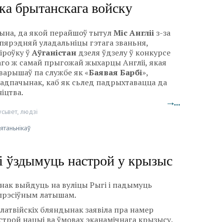
ка брытанскага войску
ына, да якой перайшоў тытул
Міс Англіі
з-за
апярэдняй уладальніцы гэтага званьня,
іроўку ў
Аўганістан
дзеля ўдзелу ў конкурсе
таго ж самай прыгожай жыхарцы Англіі, якая
варышаў па службе як «
Баявая Барбі
»,
ў адпачынак, каб як сьлед падрыхтавацца да
іцтва.
→…
усьвет
,
людзі
ятаньнікаў
і ўздымуць настрой у крызыс
нак выйдуць на вуліцы Рыгі і падымуць
прэсіўным латышам.
латвійскіх бляндынак заявіла пра намер
трой нацыі ва ўмовах эканамічнага крызысу.