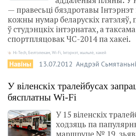
аддаленыя пляны. У
— правесьці бяздротавы Інтэрнэт
кожны нумар беларускіх гатэляў,
ў студэнцкіх інтэрнатах, а таксам
спортпляцовак ЧС-2014 па хакеі.
Hi-Tech
,
Белтэлекам
,
Wi-Fi
,
Інтэрнэт
,
жыльлё
,
хакей
Навіны
13.07.2012
Андрэй Сьмятаньн
У віленскіх тралейбусах запра
бясплатны Wi-Fi
У 15 віленскіх тралей
ходзяць па папулярн
маршруце № 19, зьяв