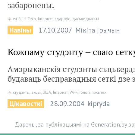
забаронены.
wi-fi
,
Hi-Tech
,
Інтэрнэт
,
здароўе
,
дасьледваньні
Навіны
17.10.2007
Мікіта Грычын
Кожнаму студэнту – сваю сетк
Амэрыканскія студэнты сьцьвердзі
будаваць бесправадныя сеткі дзе 
студэнты
,
акцыі
,
ЗША
,
Інтэрнэт
,
Wi-Fi
,
блогі
,
посьпех
Цікавосткі
28.09.2004
kipryda
Дарэчы, за публікацыямі на Generation.by з