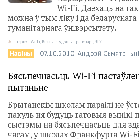
Wi-Fi. Даехаць на та
можна ў тым ліку і да беларускага
гуманітарнага ўнівэрсытэту.
Інтэрнэт
,
Wi-Fi
,
Вільня
,
студэнты
,
транспарт
,
ЭГУ
Навіны
07.10.2010
Андрэй Сьмятаньн
Бясьпечнасьць Wi-Fi пастаўле
пытаньне
Брытанскім школам параілі не ўст
пакуль ня будуць гатовыя вынікі 
сыстэмы на бясьпечнасьць для зд
часам, у школах Франкфурта Wi-F