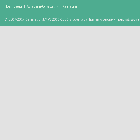
Пра праект
|
Аўтары публікацыяў
|
Кантакты
© 2007-2017 Generation.bY, © 2003-2006 Studenty.by. Пры выкарыстанні
тэкстаў
,
фота