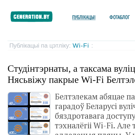
Wi-Fi
Публікацыі па цэтліку:
:
Студінтэрнаты, а таксама вулі
Нясьвіжу пакрые Wi-Fi Белтэ
Белтэлекам абяцае п
гарадоў Беларусі вул
бяздротавага доступу
тэхналёгіі Wi-Fi. Але 