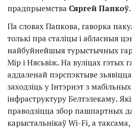
прадпрыемства
Сяргей Папкоў
.
Па словах Папкова, гаворка паку
толькі пра сталіцы і абласныя цэ
найбуйнейшыя турыстычных гар
Мір і Нясьвіж. На вуліцах гэтых г
аддаленай пэрспэктыве зьявіцц
заходзіць у Інтэрнэт з мабільных
інфраструктуру Белтэлекаму. Як
праводзіцца збор пашпартных д
карыстальнікаў Wi-Fi, а таксама, 