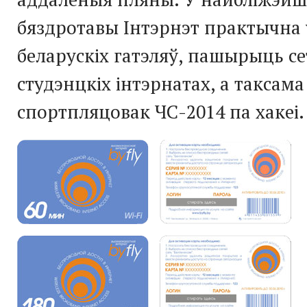
бяздротавы Інтэрнэт практычна
беларускіх гатэляў, пашырыць се
студэнцкіх інтэрнатах, а таксам
спортпляцовак ЧС-2014 па хакеі.