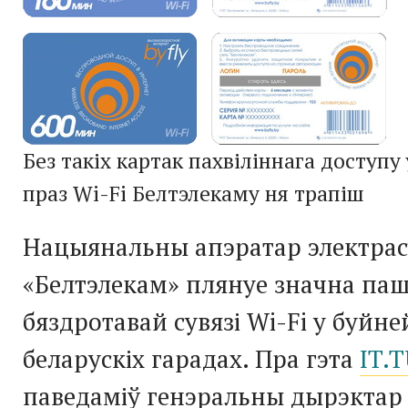
Без такіх картак пахвіліннага доступу 
праз Wi-Fi Белтэлекаму ня трапіш
Нацыянальны апэратар электрас
«Белтэлекам» плянуе значна па
бяздротавай сувязі Wi-Fi у буйн
беларускіх гарадах. Пра гэта
IT.
паведаміў генэральны дырэктар