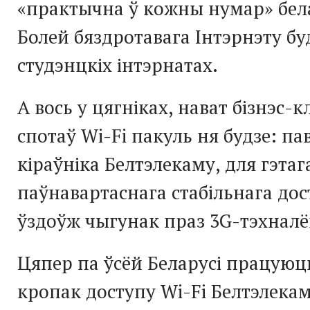
«практычна ў кожны нумар» бела
Болей бяздротавага Інтэрнэту буд
студэнцкіх інтэрнатах.
А вось у цягніках, нават бізнэс-к
спотаў Wi-Fi пакуль ня будзе: па
кіраўніка Белтэлекаму, для гэтаг
паўнавартаснага стабільнага дос
ўздоўж чыгунак праз 3G-тэхналё
Цяпер па ўсёй Беларусі працуюць
кропак доступу Wi-Fi Белтэлекам