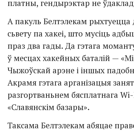
платны, гендырэктар не ўдаклад
А пакуль Белтэлекам рыхтуецца 
сьвету па хакеі, што мусіць адб
праз два гады. Да гэтага моманту
ў месцах хакейных баталій — «М
Чыжоўскай арэне і іншых падобн
Акрамя гэтага арганізацыя заня
разгортваньнем бясплатнага Wi-
«Славянскім базары».
Таксама Белтэлекам абяцае праве