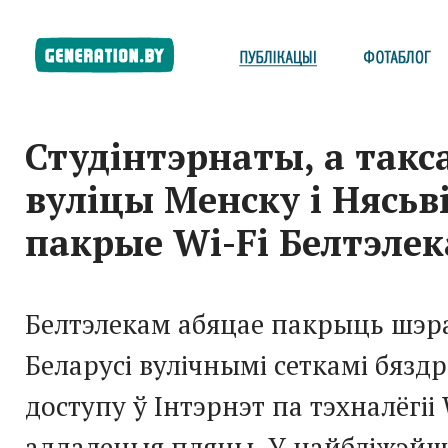
Студінтэрнаты, а такс
вуліцы Менску і Нясьв
пакрые Wi-Fi Белтэле
Белтэлекам абяцае пакрыць шэр
Беларусі вулічнымі сеткамі бязд
доступу ў Інтэрнэт па тэхналёгіі 
аддаленыя пляны. У найбліжэйш