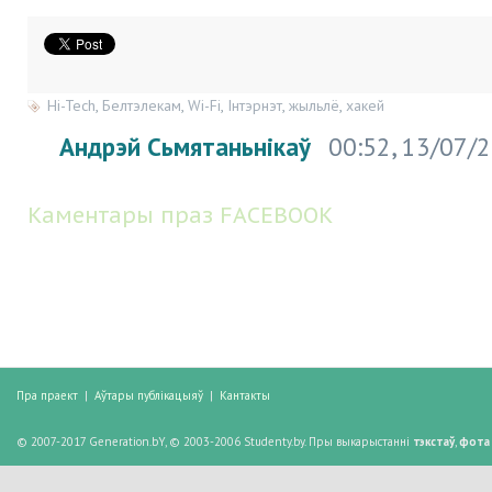
Hi-Tech
,
Белтэлекам
,
Wi-Fi
,
Інтэрнэт
,
жыльлё
,
хакей
Андрэй Сьмятаньнікаў
00:52, 13/07/
Каментары праз FACEBOOK
Пра праект
|
Аўтары публікацыяў
|
Кантакты
© 2007-2017 Generation.bY, © 2003-2006 Studenty.by. Пры выкарыстанні
тэкстаў
,
фота