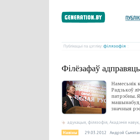
філязофія
Публікацыі па цэтліку:
:
Філёзафаў адправяць
Намесьнік 
Радзькоў лі
патрэбны. Я
машынабуда
значныя рэ
адукацыя
,
філязофія
,
Акадэмія навук
Навіны
29.03.2012
Андрэй Сьмятан