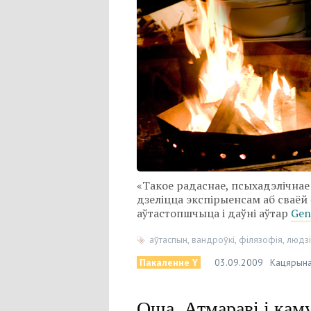
«Такое радаснае, псыхадэлічнае 
дзеліцца экспірыенсам аб сваёй «
аўтастопшчыца і даўні аўтар
Gen
аўтаспын
,
вандроўкі
,
філязофія
,
людзі
Пакаленне Y
03.09.2009
Кацярын
Оша, Атмараві і кам