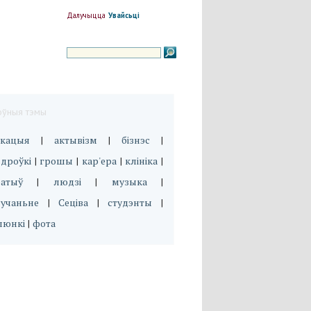
Далучыцца
Увайсьці
оўныя тэмы
укацыя
актывізм
бізнэс
|
|
|
дроўкі
грошы
кар'ера
клініка
|
|
|
|
эатыў
людзі
музыка
|
|
|
вучаньне
Сеціва
студэнты
|
|
|
люнкі
фота
|