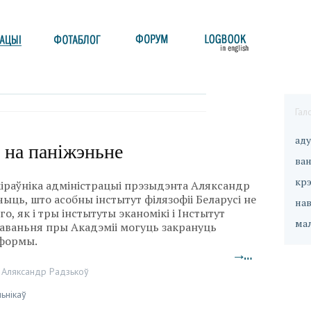
Гал
ад
 на паніжэньне
ван
кр
кіраўніка адміністрацыі прэзыдэнта Аляксандр
чыць, што асобны інстытут філязофіі Беларусі не
на
го, як і тры інстытуты эканомікі і Інстытут
ма
ваньня пры Акадэміі могуць закрануць
формы.
→…
,
Аляксандр Радзькоў
ьнікаў