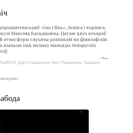
віч
працілегласьцяў «Інь і Янь», белага і чорнага,
музэі Максіма Багдановіча. Цягам двух вечароў
й атмасфэры слухачы разважалі на філязофскія
а жыцьця пад музыку маладых беларускіх
тоў.
→…
ZnaROCK
,
Дар’я Кадамская
,
Ната Пушкарова
,
Тацьцяна
сандровіч
вабода