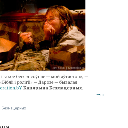
і такое бессэнсоўнае — мой аўтастоп», —
Бібліі і рэлігіі» — Дарозе — бывалая
eration.bY
Кацярына Безмацерных
.
→…
а Безмацерных
уна