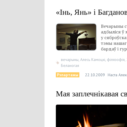
«Інь, Янь» і Багдано
Вечарыны су
адбыліся ў 
у сяброўска
тэмы нашаг
бардаў і гур
вечарыны
,
Алесь Камоцкі
,
філязофія
,
Беланогая
Рэпартажы
22.10.2009
Наста Алек
Мая заплечнікавая с