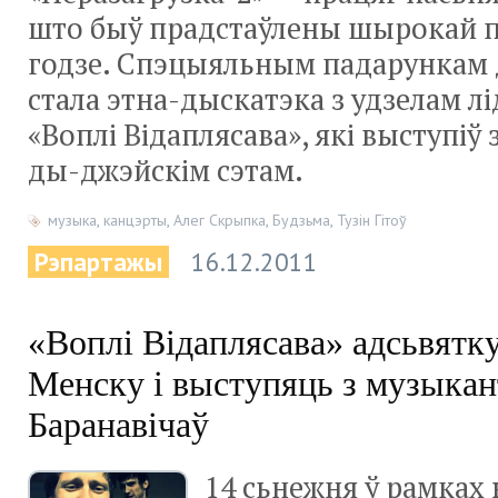
што быў прадстаўлены шырокай п
годзе. Спэцыяльным падарункам 
стала этна-дыскатэка з удзелам лі
«Воплі Відаплясава», які выступі
ды-джэйскім сэтам.
музыка
,
канцэрты
,
Алег Скрыпка
,
Будзьма
,
Тузін Гітоў
Рэпартажы
16.12.2011
«Воплі Відаплясава» адсьвятк
Менску і выступяць з музыкан
Баранавічаў
14 сьнежня ў рамках 