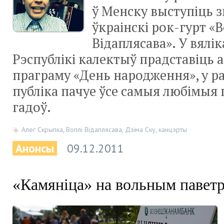
ў Менску выступіць 
ўкраінскі рок-гурт «В
Відаплясава». У вялік
Рэспублікі калектыў прадставіць
праграму «День народження», у р
публіка пачуе ўсе самыя любімыя п
гадоў.
Алег Скрыпка
,
Воплі Відаплясава
,
Дзіма Ску
,
канцэрты
Анонсы
09.12.2011
«Камяніца» на вольным павет