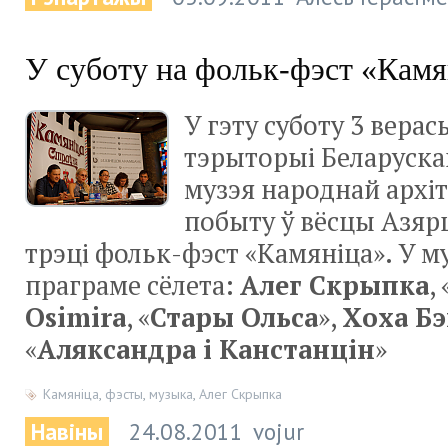
У суботу на фольк-фэст «Камя
У гэту суботу 3 верас
тэрыторыі Беларуска
музэя народнай архіт
побыту ў вёсцы Азяр
трэці фольк-фэст «Камяніца». У 
праграме сёлета:
Алег Скрыпка
,
Osimira
, «
Стары Ольса
»,
Хоха Б
«
Аляксандра і Канстанцін
»
Камяніца
,
фэсты
,
музыка
,
Алег Скрыпка
Навіны
24.08.2011
vojur