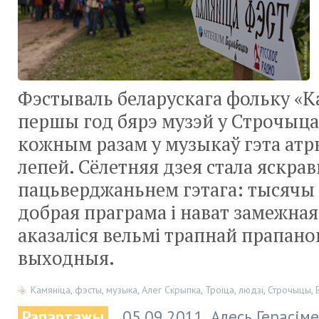
Фэстываль беларускага фольку «К
першы год бярэ музэй у Строчыцах 
кожным разам у музыкаў гэта атр
лепей. Сёлетняя дзея стала яскра
пацьверджаньнем гэтага: тысячы 
добрая праграма і нават замежная
аказаліся вельмі трапнай прапано
выходныя.
Камяніца
,
фэсты
,
музыка
,
Алег Скрыпка
,
Троіца
,
людзі
,
Строчыцы
,
Рэпартажы
05.09.2011
Алесь Герасім