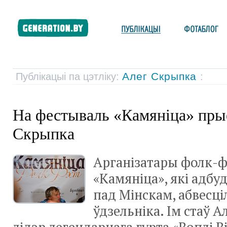
Алег Скрыпка
Публікацыі па цэтліку:
:
На фестываль «Камяніца» пры
Скрыпка
Арганізатары фолк-ф
«Камяніца», які адбу
пад Мінскам, абвесці
ўдзельніка. Ім стаў 