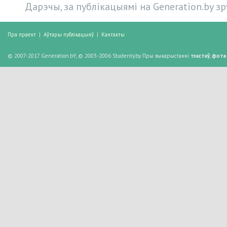
Дарэчы, за публікацыямі на Generation.by з
Пра праект
|
Аўтары публікацыяў
|
Кантакты
© 2007-2017 Generation.bY, © 2003-2006 Studenty.by. Пры выкарыстанні
тэкстаў
,
фота