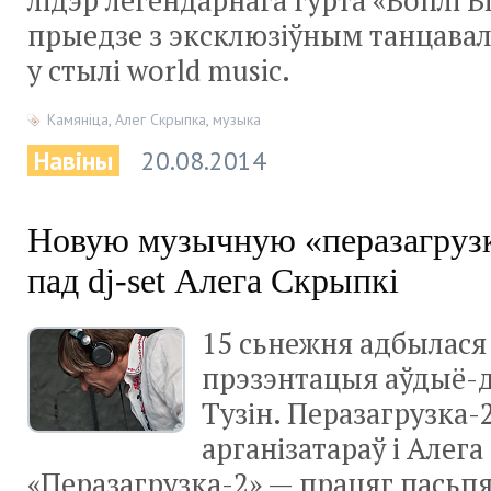
лідэр легендарнага гурта «Воплі В
прыедзе з эксклюзіўным танцава
у стылі world music.
Камяніца
,
Алег Скрыпка
,
музыка
Навіны
20.08.2014
Новую музычную «перазагрузк
пад dj-set Алега Скрыпкі
15 сьнежня адбылася
прэзэнтацыя аўдыё-д
Тузін. Перазагрузка-2
арганізатараў і Алега
«Перазагрузка-2» — працяг пасьпя