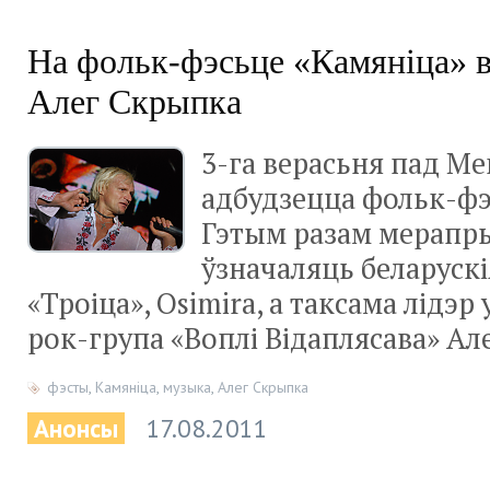
На фольк-фэсьце «Камяніца» 
Алег Скрыпка
3-га верасьня пад М
адбудзецца фольк-фэ
Гэтым разам мерапр
ўзначаляць беларускі
«Троіца», Osimira, а таксама лідэр
рок-група «Воплі Відаплясава» Ал
фэсты
,
Камяніца
,
музыка
,
Алег Скрыпка
Анонсы
17.08.2011