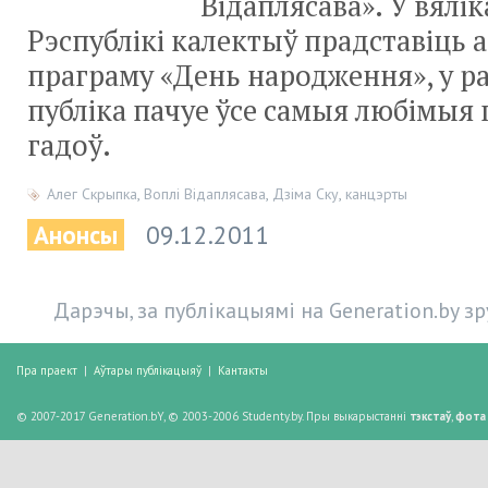
Відаплясава». У вялік
Рэспублікі калектыў прадставіць
праграму «День народження», у р
публіка пачуе ўсе самыя любімыя п
гадоў.
Алег Скрыпка
,
Воплі Відаплясава
,
Дзіма Ску
,
канцэрты
Анонсы
09.12.2011
Дарэчы, за публікацыямі на Generation.by з
Пра праект
|
Аўтары публікацыяў
|
Кантакты
© 2007-2017 Generation.bY, © 2003-2006 Studenty.by. Пры выкарыстанні
тэкстаў
,
фота