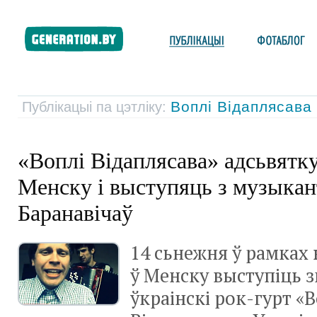
Воплі Відаплясава
Публікацыі па цэтліку:
«Воплі Відаплясава» адсьвятк
Менску і выступяць з музыкан
Баранавічаў
14 сьнежня ў рамках 
ў Менску выступіць 
ўкраінскі рок-гурт «В