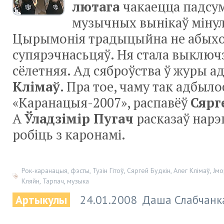
лютага
чакаецца падсу
музычных вынікаў мінул
Цырымонія традыцыйна не абыхо
супярэчнасьцяў. Ня стала выключ
сёлетняя. Ад сяброўства ў журы а
Клімаў
. Пра тое, чаму так адбылос
«Каранацыя-2007
», распавёў
Сярг
А
Ўладзімір Пугач
расказаў нарэ­
робіць з каронамі.
Рок-каранацыя
,
фэсты
,
Тузін Гітоў
,
Сяргей Будкін
,
Алег Клімаў
,
Jмо
Кляйн
,
Тарпач
,
музыка
Артыкулы
24.01.2008
Даша Слабчанк