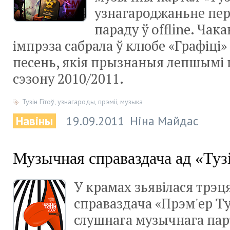
узнагароджаньне пер
параду ў offline. Чак
імпрэза сабрала ў клюбе «Графіці
песень, якія прызнаныя лепшымі 
сэзону 2010/2011.
Тузін Гітоў
,
узнагароды
,
прэміі
,
музыка
Навіны
19.09.2011
Ніна Майдас
Музычная справаздача ад «Туз
У крамах зьявілася трэц
справаздача «Прэм'ер Ту
слушнага музычнага пар