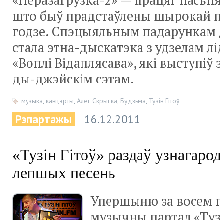
«Перазагрузка-2» — працяг пасьпя
што быў прадстаўлены шырокай п
годзе. Спэцыяльным падарункам 
стала этна-дыскатэка з удзелам лі
«Воплі Відаплясава», які выступі
ды-джэйскім сэтам.
музыка
,
канцэрты
,
Алег Скрыпка
,
Будзьма
,
Тузін Гітоў
Рэпартажы
16.12.2011
«Тузін Гітоў» раздаў узнагар
лепшых песень
Упершыню за восем 
музычны партал «Тузі