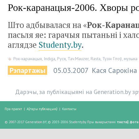
Рок-каранацыя-2006. Хворы р
Што адбывалася на «
Рок-Каранац
пасьля яе: гарачыя пытаньні і ха
аглядзе
Studenty.by
.
Рок-каранацыя
,
Indiga
,
Руся
,
Tav.Mauzer
,
Rasta
,
Тузін Гітоў
,
музыка
Рэпартажы
05.03.2007
Кася Сарокіна
Дарэчы, за публікацыямі на Generation.by з
Пра праект
|
Аўтары публікацыяў
|
Кантакты
© 2007-2017 Generation.bY, © 2003-2006 Studenty.by. Пры выкарыстанні
тэкстаў
,
фота