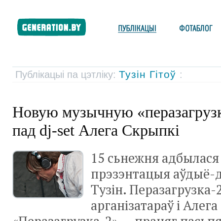
Тузін Гітоў
Публікацыі па цэтліку:
:
Новую музычную «перазагрузк
пад dj-set Алега Скрыпкі
15 сьнежня адбылася
прэзэнтацыя аўдыё-д
Тузін. Перазагрузка-2
арганізатараў і Алега