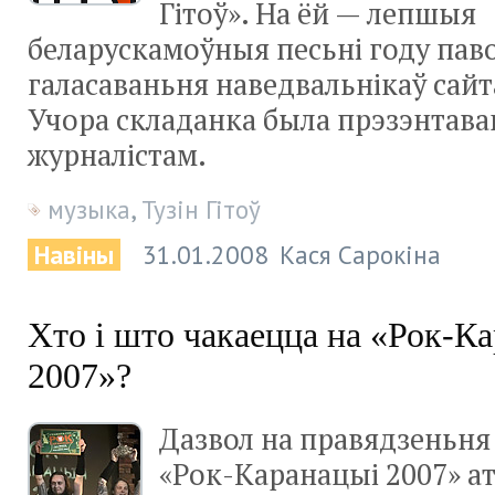
Гітоў». На ёй — лепшыя
беларускамоўныя песьні году пав
галасаваньня наведвальнікаў сайта
Учора складанка была прэзэнтава
журналістам.­­
музыка
,
Тузін Гітоў
Навіны
31.01.2008
Кася Сарокіна
Хто і што чакаецца на «Рок-К
2007»?
Дазвол на правядзеньня
«Рок-Каранацыі
2007» а