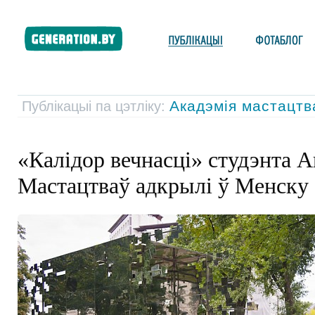
Акадэмія мастацт
Публікацыі па цэтліку:
«Калідор вечнасці» студэнта А
Мастацтваў адкрылі ў Менску