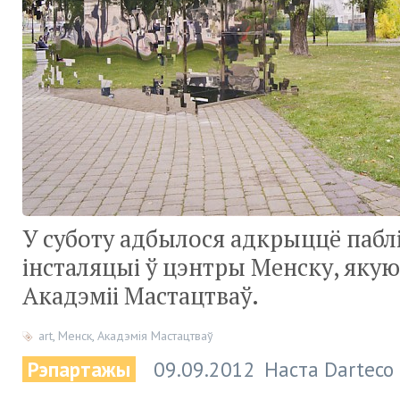
У суботу адбылося адкрыццё пабл
інсталяцыі ў цэнтры Менску, якую
Акадэміі Мастацтваў.
art
,
Менск
,
Акадэмія Мастацтваў
Рэпартажы
09.09.2012
Наста Darteco