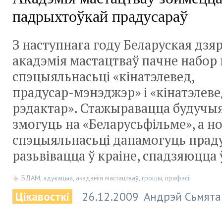
падрыхтоўкай прадусараў
З наступнага году Беларуская дзя
акадэмія мастацтваў пачне набор 
спэцыяльнасьці «кінатэлевед,
прадусар-мэнэджэр
» і «кінатэлев
рэдактар». Стажыравацца будучы
змогуць на «Беларусьфільме», а н
спэцыяльнасьці дапамогуць прад
разьвівацца ў краіне, спадзяюцца 
БДАМ
,
адукацыя
,
акадэмія мастацтваў
,
грошы
,
прафэсіі
Цікавосткі
26.12.2009
Андрэй Сьмята