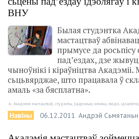
сьцены пад’ездаў ідэолягаў і к
ВНУ
Былая студэнтка Ака
мастацтваў абвінавац
прымусе да росьпісу 
пад’ездах, дзе жывуц
чыноўнікі і кіраўніцтва Акадэміі.
сьцьвярджае, што працавала ў ск
амаль «за бясплатна».
Акадэмія мастацтваў
,
студэнты
,
здарэньні
,
клініка
,
людзі
,
ідэалёгія
Навіны
06.12.2011
Андрэй Сьмятаньн
Акадэмія мастацтваў зоймецц