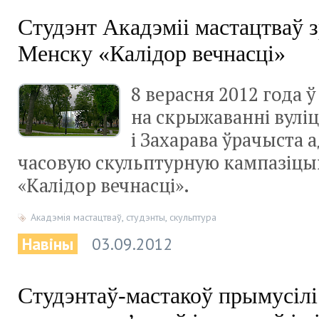
Студэнт Акадэміі мастацтваў з
Менску «Калідор вечнасці»
8 верасня 2012 года 
на скрыжаванні вулі
і Захарава ўрачыста
часовую скульптурную кампазіцы
«Калідор вечнасці».
Акадэмія мастацтваў
,
студэнты
,
скульптура
Навіны
03.09.2012
Студэнтаў-мастакоў прымусілі