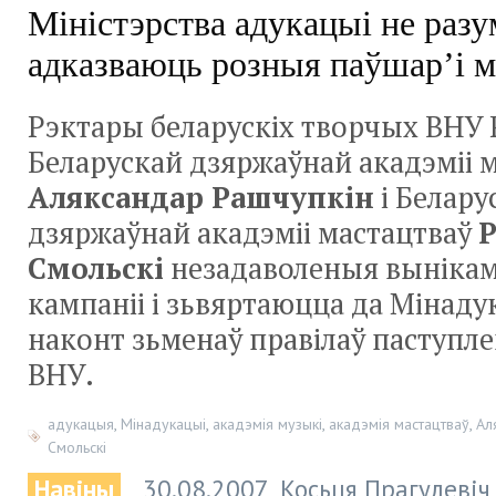
Міністэрства адукацыі не разу
адказваюць розныя паўшар’і м
Рэктары беларускіх творчых ВНУ
Беларускай дзяржаўнай акадэміі 
Аляксандар Рашчупкін
і Белару
дзяржаўнай акадэміі мастацтваў
Смольскі
незадаволеныя вынікам
кампаніі і зьвяртаюцца да Мінаду
наконт зьменаў правілаў паступл
ВНУ.
адукацыя
,
Мінадукацыі
,
акадэмія музыкі
,
акадэмія мастацтваў
,
Ал
Смольскі
Навіны
30.08.2007
Косьця Прагулевіч