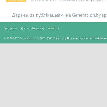
Дарэчы, за публікацыямі на Generation.by з
Пра праект
|
Аўтары публікацыяў
|
Кантакты
© 2007-2017 Generation.bY, © 2003-2006 Studenty.by. Пры выкарыстанні
тэкстаў
,
фота