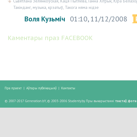
Сьвятлана Зелянкоўская
,
Каця Пытлева
,
Ганна Хітрык
,
Юра Белазо
Такінданг
,
музыка
,
крэатыў
,
Такога няма нідзе
Воля Кузьміч
01:10, 11/12/2008
|
Каментары праз FACEBOOK
Пра праект
|
Аўтары публікацыяў
|
Кантакты
© 2007-2017 Generation.bY, © 2003-2006 Studenty.by. Пры выкарыстанні
тэкстаў
,
фота