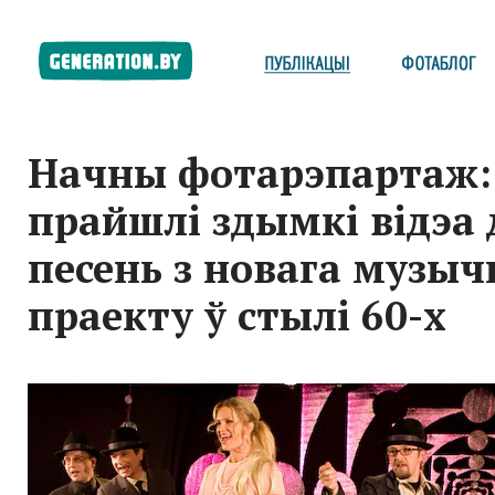
Начны фотарэпартаж:
прайшлі здымкі відэа 
песень з новага музыч
праекту ў стылі 60-х