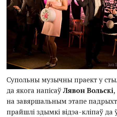
Супольны музычны праект у стылі
да якога напісаў
Лявон Вольскі
,
на завяршальным этапе падрыхт
прайшлі здымкі відэа-кліпаў да ў