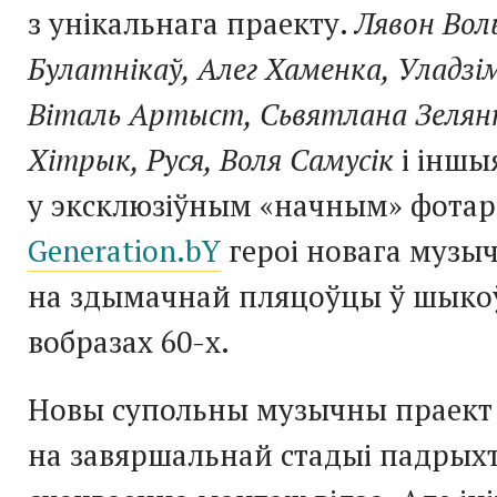
з унікальнага праекту.
Лявон Воль
Булатнікаў, Алег Хаменка, Уладзім
Віталь Артыст, Сьвятлана Зелянк
Хітрык, Руся, Воля Самусік
і іншы
у эксклюзіўным «начным» фота
Generation.bY
героі новага музы
на здымачнай пляцоўцы ў шык
вобразах 60-х.
Новы супольны музычны праект
на завяршальнай стадыі падрыхт