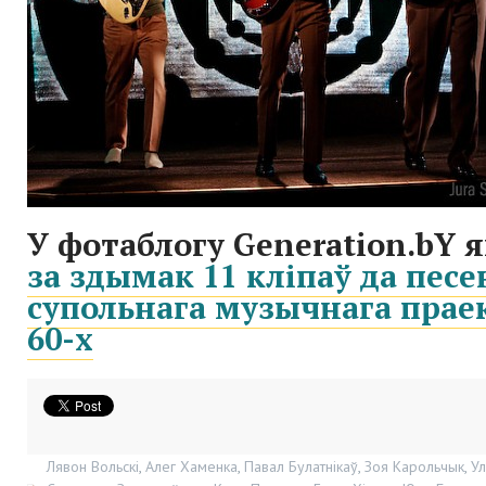
У фотаблогу Generation.bY 
за здымак 11 кліпаў да песе
супольнага музычнага праек
60-х
Лявон Вольскі
,
Алег Хаменка
,
Павал Булатнікаў
,
Зоя Карольчык
,
Ул