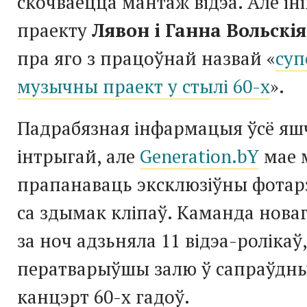
скочваецца мантаж відэа. Але і
праекту
Лявон і Ганна Вольскія
пра яго з працоўнай назвай «
су
музычны праект у стылі 60-х
».
Падрабязная інфармацыя ўсё яш
інтрыгай, але
Generation.bY
мае 
прапанаваць эксклюзіўны фота
са здымак кліпаў. Каманда нова
за ноч адзьняла 11 відэа-ролікаў,
ператварыўшы залю ў сапраўдн
канцэрт 60-х гадоў.