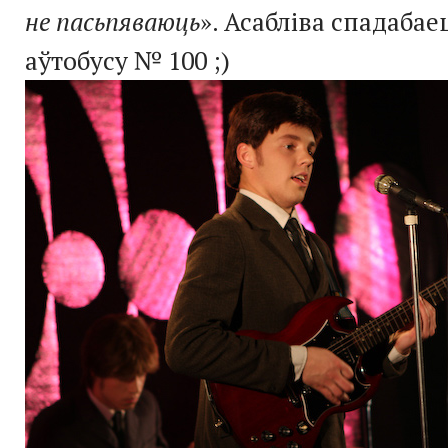
не пасьпяваюць
». Асабліва спадаба
аўтобусу № 100 ;)