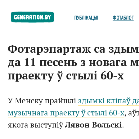
Фотарэпартаж са здым
да 11 песень з новага 
праекту ў стылі 60-х
У Менску прайшлі
здымкі кліпаў д
музычнага праекту ў стылі 60-х
, а
якога выступіў
Лявон Вольскі
.