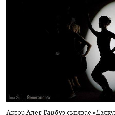
Актор
Алег Гарбуз
сьпявае «Дзяку