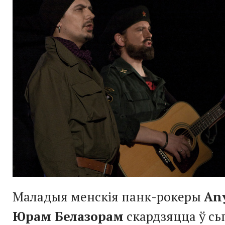
Маладыя менскія панк-рокеры
An
Юрам Белазорам
скардзяцца ў сьп