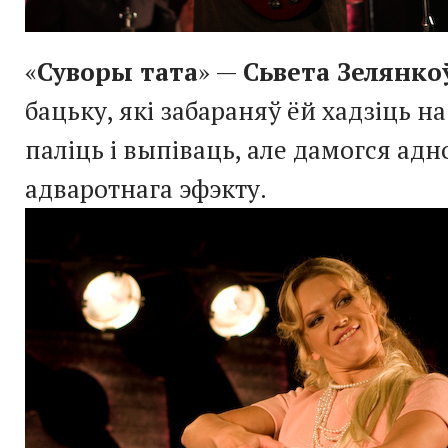
«
Суворы тата
» —
Сьвета Зелянко
бацьку, які забараняў ёй хадзіць на
паліць і выпіваць, але дамогся адн
адваротнага эфэкту.