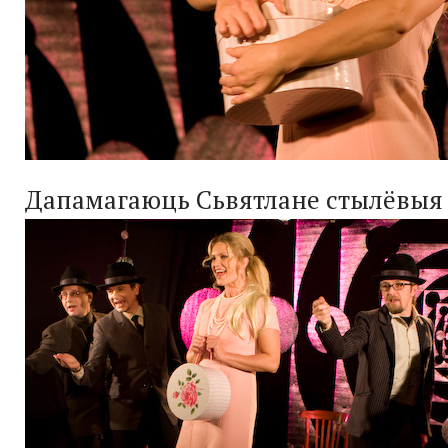
Дапамагаюць Сьвятлане стылёвы