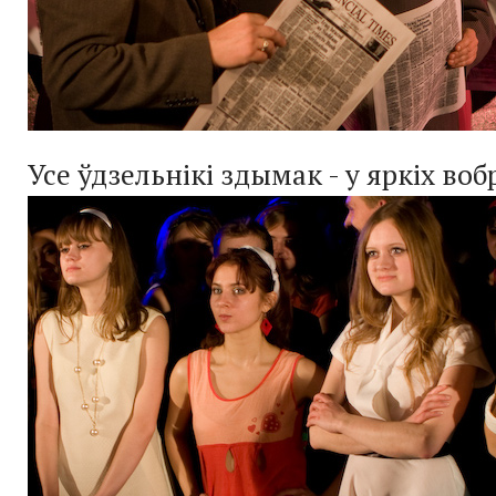
Усе ўдзельнікі здымак - у яркіх воб