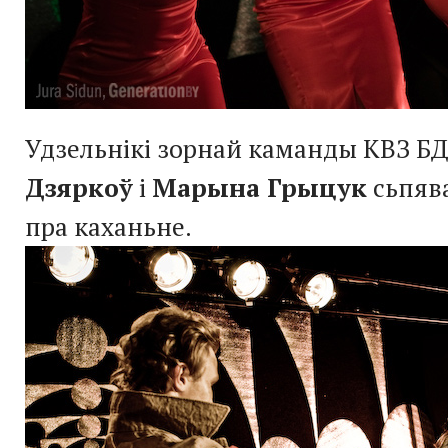
Удзельнікі зорнай каманды КВЗ Б
Дзяркоў
і
Марына Грыцук
сьпяв
пра каханьне.