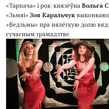
«Тарпача» і рок-князёўна
Вольга С
«Зьмяі»
Зоя Каральчук
выконваюц
«Ведзьмы» пра нялёгкую долю вяд
сучасным грамадзтве.