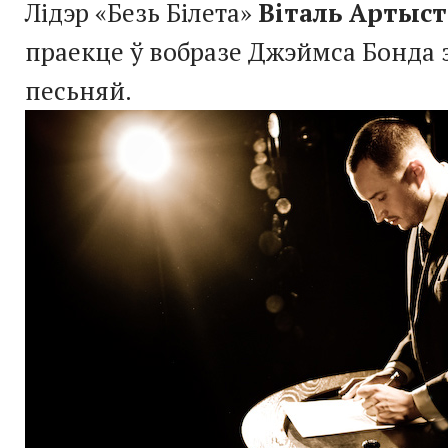
Лідэр «Безь Білета»
Віталь Артыст
праекце ў вобразе Джэймса Бонда
песьняй.