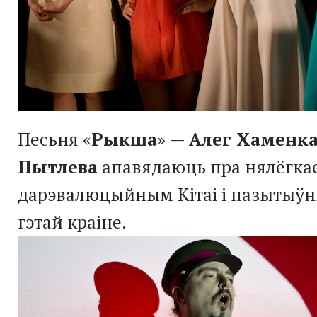
Песьня «
Рыкша
» —
Алег Хаменк
Пытлева
апавядаюць пра нялёгка
дарэвалюцыйным Кітаі і пазытыўн
гэтай краіне.