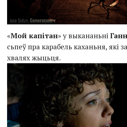
«
Мой капітан
» у выкананьні
Ган
сьпеў пра карабель каханьня, які з
хвалях жыцьця.