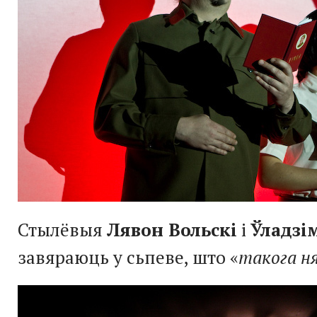
Стылёвыя
Лявон Вольскі
і
Ўладзі
завяраюць у сьпеве, што «
такога ня