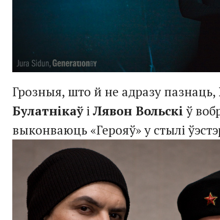
Грозныя, што й не адразу пазнаць,
Булатнікаў
і
Лявон Вольскі
ў воб
выконваюць «Герояў» у стылі
ўэст