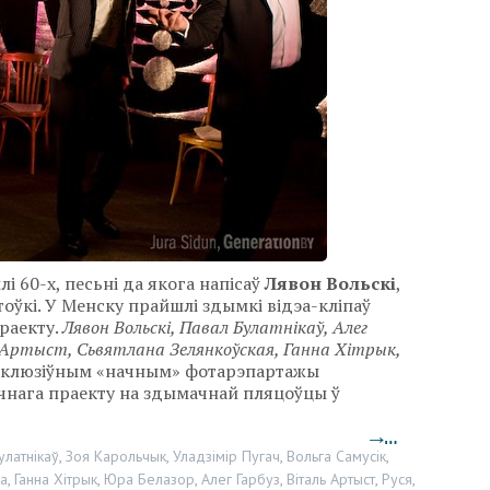
 60-х, песьні да якога напісаў
Лявон Вольскі
,
ўкі. У Менску прайшлі здымкі відэа-кліпаў
праекту.
Лявон Вольскі, Павал Булатнікаў, Алег
ь Артыст, Сьвятлана Зелянкоўская, Ганна Хітрык,
ксклюзіўным «начным» фотарэпартажы
чнага праекту на здымачнай пляцоўцы ў
→…
улатнікаў
,
Зоя Карольчык
,
Уладзімір Пугач
,
Вольга Самусік
,
а
,
Ганна Хітрык
,
Юра Белазор
,
Алег Гарбуз
,
Віталь Артыст
,
Руся
,