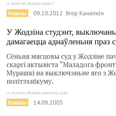
street-art
,
Жодзіна
,
людзі Y
Навіны
09.10.2012
Ягор Канапкін
У Жодзіна студэнт, выключаны
дамагаецца аднаўленьня праз с
Сёньня мясцовы суд у Жодзіне па
скаргі актывіста “Маладога фронт
Мурашкі на выключэньне яго з Жо
політэхнікуму.
студэнты
,
Жодзіна
,
адлічэньні
,
суды
Навіны
14.09.2005