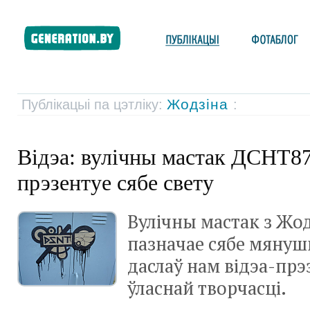
Жодзіна
Публікацыі па цэтліку:
:
Відэа: вулічны мастак ДСНТ87
прэзентуе сябе свету
Вулічны мастак з Жод
пазначае сябе мянуш
даслаў нам відэа-пр
ўласнай творчасці.