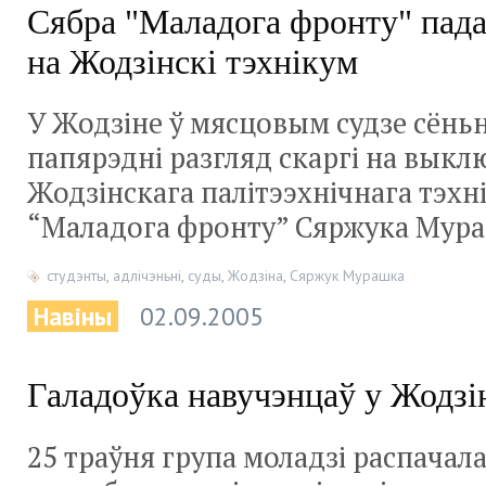
Сябра "Маладога фронту" пада
на Жодзінскі тэхнікум
У Жодзіне ў мясцовым судзе сёнь
папярэдні разгляд скаргі на выкл
Жодзінскага палітээхнічнага тэхн
“Маладога фронту” Сяржука Мура
студэнты
,
адлічэньні
,
суды
,
Жодзіна
,
Сяржук Мурашка
Навіны
02.09.2005
Галадоўка навучэнцаў у Жодзі
25 траўня група моладзі распачала