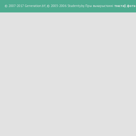
© 2007-2017 Generation.bY, © 2003-2006 Studenty.by. Пры выкарыстанні
тэкстаў
,
фота