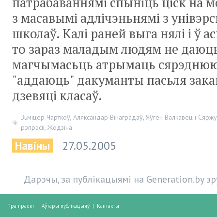
патрабаваннямі спыніць ціск на мо
з масавымі адлічэньнямі з унівэрс
школаў. Калі раней выга нялі і ў 
то зараз маладым людям не даюць
магчымасьць атрымаць сярэднюю
"аддаюць" дакуманты пасьля зак
дзевяці класаў.
Зьміцер Чарткоў
,
Аляксандар Вінаградаў
,
Яўген Валкавец і Сярж
рэпрэсіі
,
Жодзіна
Навіны
27.05.2005
Дарэчы, за публікацыямі на Generation.by з
Пра праект
|
Аўтары публікацыяў
|
Кантакты