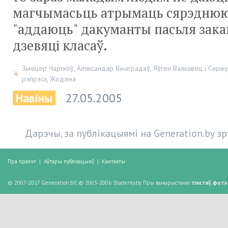
магчымасьць атрымаць сярэднюю
"аддаюць" дакуманты пасьля зак
дзевяці класаў.
Зьміцер Чарткоў
,
Аляксандар Вінаградаў
,
Яўген Валкавец і Сярж
рэпрэсіі
,
Жодзіна
Навіны
27.05.2005
Дарэчы, за публікацыямі на Generation.by з
Пра праект
|
Аўтары публікацыяў
|
Кантакты
© 2007-2017 Generation.bY, © 2003-2006 Studenty.by. Пры выкарыстанні
тэкстаў
,
фота