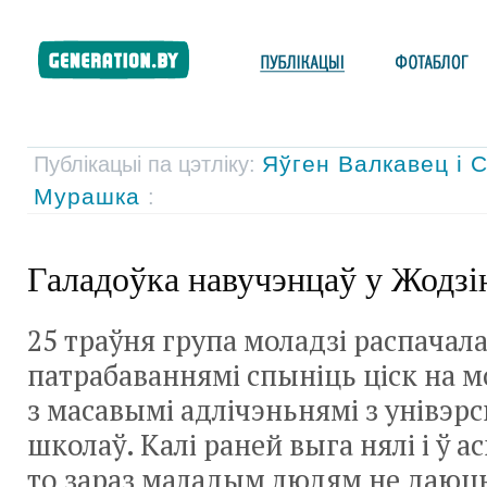
Яўген Валкавец і 
Публікацыі па цэтліку:
Мурашка
:
Галадоўка навучэнцаў у Жодзі
25 траўня група моладзі распачала
патрабаваннямі спыніць ціск на мо
з масавымі адлічэньнямі з унівэрс
школаў. Калі раней выга нялі і ў 
то зараз маладым людям не даюць